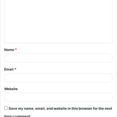
o
m
m
e
n
t
Name
*
*
Email
*
Website
Save my name, email, and website in this browser for the next
time I comment.