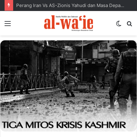
Perang Iran Vs AS-Zionis Yahudi dan Masa Depan Dunia Islam
Menu
Switc
S
skin
fo