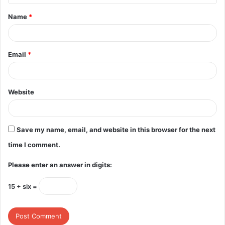
t
Name
*
*
Email
*
Website
Save my name, email, and website in this browser for the next
time I comment.
Please enter an answer in digits:
15 + six =