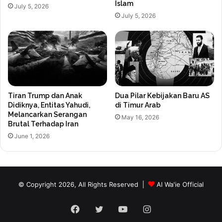
Islam
July 5, 2026
July 5, 2026
Tiran Trump dan Anak
Dua Pilar Kebijakan Baru AS
Didiknya, Entitas Yahudi,
di Timur Arab
Melancarkan Serangan
May 16, 2026
Brutal Terhadap Iran
June 1, 2026
© Copyright 2026, All Rights Reserved |
Al Wa'ie Official
Facebook
Twitter
YouTube
Instagram