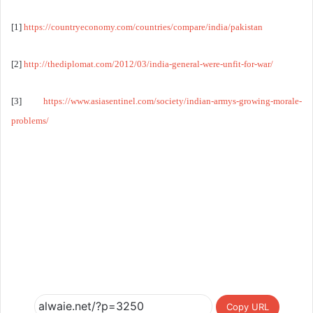
[1]
https://countryeconomy.com/countries/compare/india/pakistan
[2]
http://thediplomat.com/2012/03/india-general-were-unfit-for-war/
[3]
https://www.asiasentinel.com/society/indian-armys-growing-morale-
problems/
Copy URL