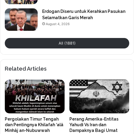
Erdogan Diseru untuk Kerahkan Pasukan
Selamatkan Garis Merah
August 4, 2026
All (1881)
Related Articles
Pergolakan Timur Tengah
Perang Amerika-Entitas
dan Pentingnya Khilafah ‘alâ
Yahudi Vs Iran dan
Minhâj an-Nubuwwah
Dampaknya Bagi Umat