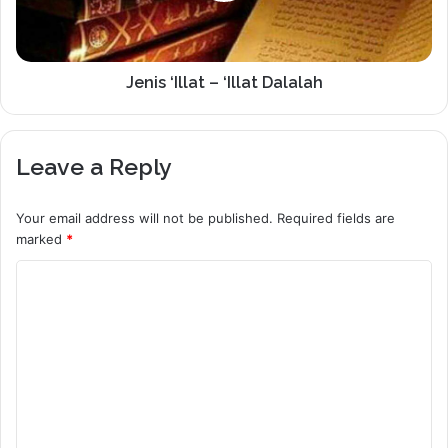
Jenis ‘Illat – ‘Illat Dalalah
Leave a Reply
Your email address will not be published.
Required fields are
marked
*
C
o
m
m
e
n