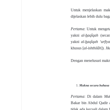
Untuk menjelaskan mak
dijelaskan lebih dulu 
Pertama
: Untuk menget
yakni
al-
h
aqîqah
(secar
yakni
al-
h
aqîqah ‘urfiy
khusus [
al-ishthilâh
]). J
Dengan menelusuri makn
Makna secara bahasa (
Pertama
: Di dalam
Muk
Bakar bin Abdul Qadir 
tidak ada kecuali dalam 