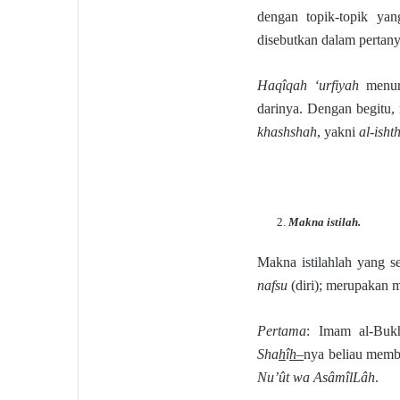
dengan topik-topik ya
disebutkan dalam pertan
Haqîqah ‘urfiyah
menuru
darinya. Dengan begitu
khashshah
, yakni
al-isht
Makna istilah.
Makna istilahlah yang se
nafsu
(diri); merupakan
Pertama
: Imam al-Buk
Sha
h
î
h
–
nya beliau memb
Nu’ût wa AsâmîlLâh
.