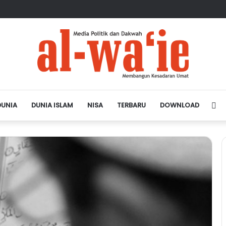
sa Depan Dunia Islam
DUNIA
DUNIA ISLAM
NISA
TERBARU
DOWNLOAD
Si