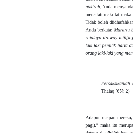
nâkirah
, Anda menyanda
mensifati makrifat mak
Tidak boleh diidhafahk
Anda berkata:
Marartu b
rajulayn dzaway mâl[in
laki-laki pemilik harta
orang laki-laki yang memi
Persaksikanlah 
Thalaq [65]: 2).
Adapun ucapan mereka,
pagi),” maka itu meru
datang di-
idhâfah
-kan 