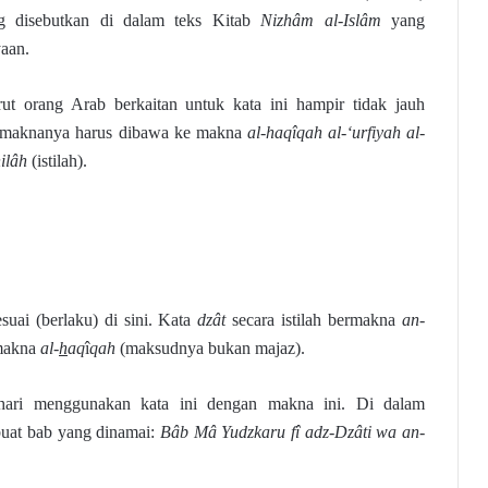
ng disebutkan di dalam teks Kitab
Nizhâm al-Islâm
yang
yaan.
t orang Arab berkaitan untuk kata ini hampir tidak jauh
, maknanya harus dibawa ke makna
al-haqîqah al-‘urfiyah al-
hilâh
(istilah).
suai (berlaku) di sini. Kata
dzât
secara istilah bermakna
an-
 makna
al-
h
aq
î
qah
(maksudnya bukan majaz).
hari menggunakan kata ini dengan makna ini. Di dalam
uat bab yang dinamai:
Bâb Mâ Yudzkaru fî adz-Dzâti wa an-