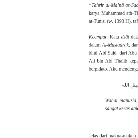
“Tahrîr al-Ma’nâ as-Sad
karya Muhammad ath-Th
at-Tunisi (w. 1393 H), taf
Keempat
: Kata
dzât
dat
dalam
Al-Mustadrak
, da
binti Abi Said, dari Ab
Ali bin Abi Thalib kepa
berpidato. Aku mendenga
َبِيْلِ الله
Wahai manusia,
sangat keras dal
Jelas dari makna-makna 