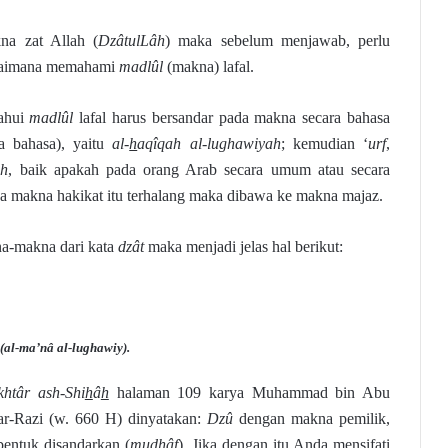
na zat Allah (
DzâtulLâh
) maka sebelum menjawab, perlu
bagaimana memahami
madlûl
(makna) lafal.
ahui
madlûl
lafal harus bersandar pada makna secara bahasa
a bahasa), yaitu
al-
h
aqîqah al-lughawiyah
; kemudian ‘
urf
,
ah
, baik apakah pada orang Arab secara umum atau secara
ika makna hakikat itu terhalang maka dibawa ke makna majaz.
a-makna dari kata
dzât
maka menjadi jelas hal berikut:
al-ma’nâ al-lughawiy).
htâr ash-Shi
h
â
h
halaman 109 karya Muhammad bin Abu
ar-Razi (w. 660 H) dinyatakan:
Dzû
dengan makna pemilik,
bentuk disandarkan (
mudhâf
). Jika dengan itu Anda mensifati