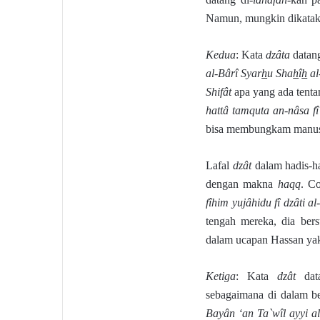
Namun, mungkin dikata
Kedua
: Kata
dzâta
datan
al-Bârî Syar
h
u Sha
h
î
h
al
Shifât
apa yang ada tent
hattâ tamquta an-nâsa fî
bisa membungkam manu
Lafal
dzât
dalam hadis-h
dengan makna
haqq
. C
fîhim yujâhidu fî dzâti al
tengah mereka, dia ber
dalam ucapan Hassan ya
Ketiga
: Kata
dzât
dat
sebagaimana di dalam ber
Bayân ‘an Ta`wîl ayyi a