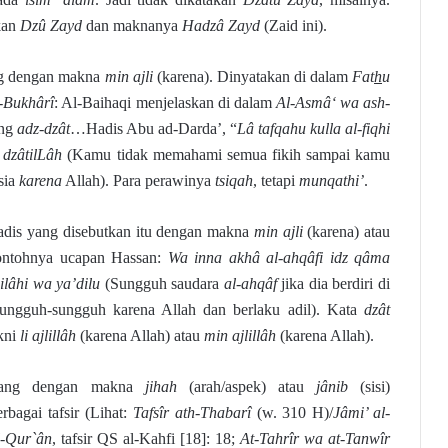
kan
Dzû Zayd
dan maknanya
Hadzâ Zayd
(Zaid ini).
g dengan makna
min ajli
(karena). Dinyatakan di dalam
Fat
h
u
-Bukhârî
: Al-Baihaqi menjelaskan di dalam
Al-Asmâ‘ wa ash-
ang
adz-dzât
…Hadis Abu ad-Darda’, “
Lâ tafqahu kulla al-fiqhi
 dzâtilLâh
(Kamu tidak memahami semua fikih sampai kamu
sia
karena
Allah). Para perawinya
tsiqah
, tetapi
munqathi’
.
adis yang disebutkan itu dengan makna
min ajli
(karena) atau
ontohnya ucapan Hassan:
Wa inna akhâ al-ahqâfi idz qâma
-ilâhi wa ya’dilu
(Sungguh saudara
al-ahqâf
jika dia berdiri di
sungguh-sungguh karena Allah dan berlaku adil). Kata
dzât
kni
li ajlillâh
(karena Allah) atau
min ajlillâh
(karena Allah).
ang dengan makna
jihah
(arah/aspek) atau
jânib
(sisi)
bagai tafsir (Lihat:
Tafsîr ath-Thabarî
(w. 310 H)/
Jâmi’ al-
l-Qur`ân
, tafsir QS al-Kahfi [18]: 18;
At-Tahrîr wa at-Tanwîr