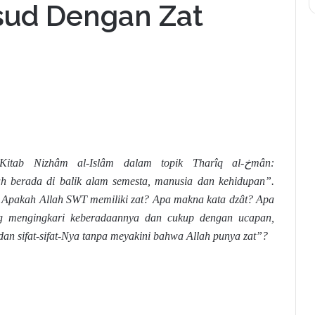
sud Dengan Zat
Kitab Nizhâm al-Islâm dalam topik Tharîq al-
خ
mân:
h berada di balik alam semesta, manusia dan kehidupan”.
 Apakah Allah SWT memiliki zat? Apa makna kata dzât? Apa
g mengingkari keberadaannya dan cukup dengan ucapan,
an sifat-sifat-Nya tanpa meyakini bahwa Allah punya zat”?