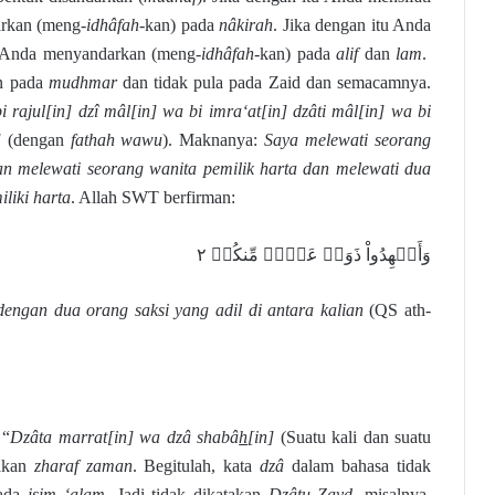
rkan (meng-
idhâfah
-kan) pada
nâkirah
. Jika dengan itu Anda
a Anda menyandarkan (meng-
idhâfah
-kan) pada
alif
dan
lam
.
an pada
mudhmar
dan tidak pula pada Zaid dan semacamnya.
i rajul[in] dzî mâl[in] wa bi imra‘at[in] dzâti mâl[in] wa bi
]
(dengan
fathah
wawu
). Maknanya:
Saya melewati seorang
 dan melewati seorang wanita pemilik harta dan melewati dua
liki harta
. Allah SWT berfirman:
وَأَشۡهِدُواْ ذَوَيۡ عَدۡلٖ مِّنكُمۡ ٢
dengan dua orang saksi yang adil di antara kalian
(QS ath-
 “
Dzâta marrat[in] wa dzâ shabâ
h
[in]
(Suatu kali dan suatu
pakan
zharaf zaman
. Begitulah, kata
dzâ
dalam bahasa tidak
pada
isim ‘alam
. Jadi tidak dikatakan
Dzâtu Zayd
, misalnya.