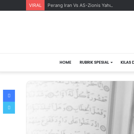
VIRAL
Perang Iran Vs AS-Zionis Yahudi dan Ma
HOME
RUBRIK SPESIAL
KILAS 
Facebook
Twitter