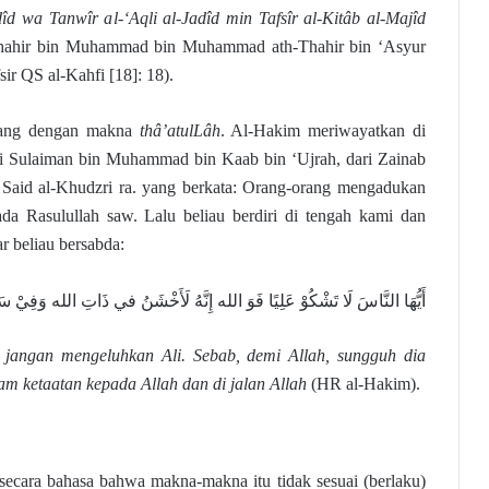
îd wa Tanwîr al-‘Aqli al-Jadîd min Tafsîr al-Kitâb al-Majîd
ahir bin Muhammad bin Muhammad ath-Thahir bin ‘Asyur
sir QS al-Kahfi [18]: 18).
ang dengan makna
thâ’atulLâh
. Al-Hakim meriwayatkan di
ri Sulaiman bin Muhammad bin Kaab bin ‘Ujrah, dari Zainab
u Said al-Khudzri ra. yang berkata: Orang-orang mengadukan
da Rasulullah saw. Lalu beliau berdiri di tengah kami dan
r beliau bersabda:
أَيُّهَا النَّاسَ لَا تَشْكُوْ عَلِيًا فَوَ الله إِنَّهُ لَأَخْشَنُ في ذَاتِ الله وَفِيْ س
 jangan mengeluhkan Ali. Sebab, demi Allah, sungguh dia
am ketaatan kepada Allah dan di jalan Allah
(HR al-Hakim).
secara bahasa bahwa makna-makna itu tidak sesuai (berlaku)