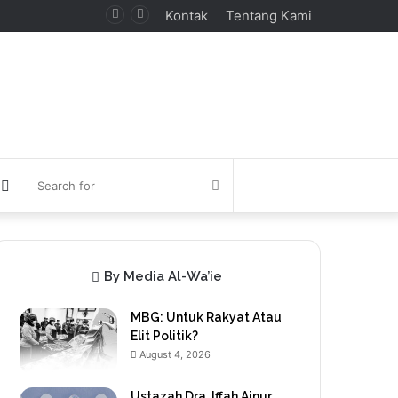
Kontak
Tentang Kami
debar
Switch
Search
skin
for
By Media Al-Wa’ie
MBG: Untuk Rakyat Atau
Elit Politik?
August 4, 2026
Ustazah Dra. Iffah Ainur