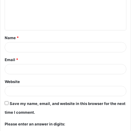
m
e
n
t
Name
*
*
Email
*
Website
Save my name, email, and website in this browser for the next
time I comment.
Please enter an answer in digits: