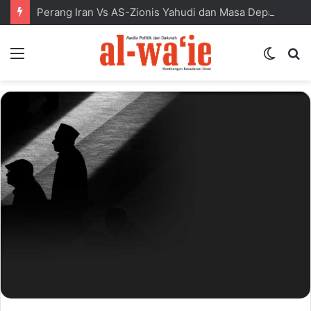
Perang Iran Vs AS-Zionis Yahudi dan Masa Depan Dunia Islam
Menu
Switc
S
skin
fo