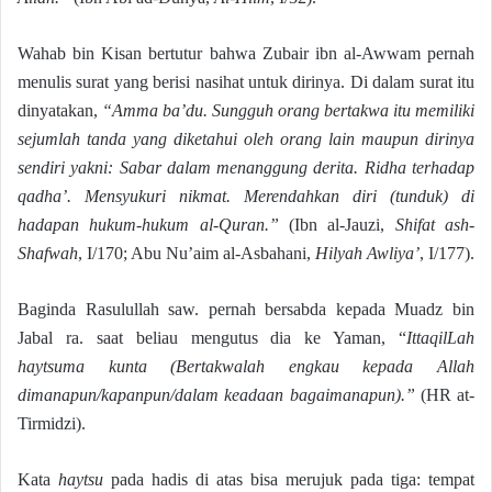
Wahab bin Kisan bertutur bahwa Zubair ibn al-Awwam pernah
menulis surat yang berisi nasihat untuk dirinya. Di dalam surat itu
dinyatakan,
“Amma ba’du. Sungguh orang bertakwa itu memiliki
sejumlah tanda yang diketahui oleh orang lain maupun dirinya
sendiri yakni: Sabar dalam menanggung derita. Ridha terhadap
qadha’. Mensyukuri nikmat. Merendahkan diri (tunduk) di
hadapan hukum-hukum al-Quran.”
(Ibn al-Jauzi,
Shifat ash-
Shafwah
, I/170; Abu Nu’aim al-Asbahani,
Hilyah Awliya’
, I/177).
Baginda Rasulullah saw. pernah bersabda kepada Muadz bin
Jabal ra. saat beliau mengutus dia ke Yaman, “
IttaqilLah
haytsuma kunta
(Bertakwalah engkau kepada Allah
dimanapun/kapanpun/dalam keadaan bagaimanapun).”
(HR at-
Tirmidzi).
Kata
haytsu
pada hadis di atas bisa merujuk pada tiga: tempat