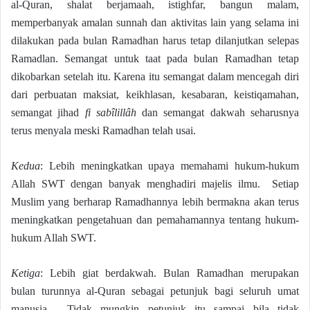
al-Quran, shalat berjamaah, istighfar, bangun malam,
memperbanyak amalan sunnah dan aktivitas lain yang selama ini
dilakukan pada bulan Ramadhan harus tetap dilanjutkan selepas
Ramadlan. Semangat untuk taat pada bulan Ramadhan tetap
dikobarkan setelah itu. Karena itu semangat dalam mencegah diri
dari perbuatan maksiat, keikhlasan, kesabaran, keistiqamahan,
semangat jihad
fi sabîlillâh
dan semangat dakwah seharusnya
terus menyala meski Ramadhan telah usai.
Kedua
: Lebih meningkatkan upaya memahami hukum-hukum
Allah SWT dengan banyak menghadiri majelis ilmu. Setiap
Muslim yang berharap Ramadhannya lebih bermakna akan terus
meningkatkan pengetahuan dan pemahamannya tentang hukum-
hukum Allah SWT.
Ketiga
: Lebih giat berdakwah. Bulan Ramadhan merupakan
bulan turunnya al-Quran sebagai petunjuk bagi seluruh umat
manusia. Tidak mungkin petunjuk itu sampai bila tidak