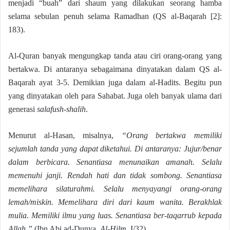
menjadi “buah” dari shaum yang dilakukan seorang hamba
selama sebulan penuh selama Ramadhan (QS al-Baqarah [2]:
183).
Al-Quran banyak mengungkap tanda atau ciri orang-orang yang
bertakwa. Di antaranya sebagaimana dinyatakan dalam QS al-
Baqarah ayat 3-5. Demikian juga dalam al-Hadits. Begitu pun
yang dinyatakan oleh para Sahabat. Juga oleh banyak ulama dari
generasi
salafush-shalih
.
Menurut al-Hasan, misalnya,
“Orang bertakwa memiliki
sejumlah tanda yang dapat diketahui. Di antaranya: Jujur/benar
dalam berbicara. Senantiasa menunaikan amanah. Selalu
memenuhi janji. Rendah hati dan tidak sombong. Senantiasa
memelihara silaturahmi. Selalu menyayangi orang-orang
lemah/miskin. Memelihara diri dari kaum wanita. Berakhlak
mulia. Memiliki ilmu yang luas. Senantiasa ber-taqarrub kepada
Allah.”
(Ibn Abi ad-Dunya,
Al-Hilm
, I/32).