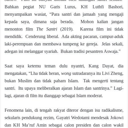
Bahkan pegiat NU Garis Lurus, KH Luthfi Bashori,
menyampaikan wasiat, “Para santri dan jamaah yang mengaji
kepada saya, dimana saja berada. Mohon kalian jangan
menonton film
The Santri
(2019). Karena film ini tidak
mendidik. Cenderung liberal. Ada akting pacaran, campur-aduk
laki-perempuan dan membawa tumpeng ke gereja. Jelas sekali,
adegan ini melanggar syariah. Bukan tradisi pesantren Aswaja.”
Saat saya ketemu teman dulu nyantri, Kang Dayat, dia
mengatakan, “Lha tidak heran,
wong
sutradaranya itu Livi Zheng,
bukan Muslim dan tidak paham Islam. Tak mengerti tentang
santri. Itu upaya meliberalkan ajaran Islam dan santrinya.” Lagi-
lagi, ajaran di film itu dianggap sebagai Islam moderat.
Fenomena lain, di tengah rakyat diteror dengan isu radikalisme,
sekularis pendukung rezim, Gayatri Wedotami mendesak Jokowi
dan KH Ma’ruf Amin sebagai calon presiden dan calon wakil