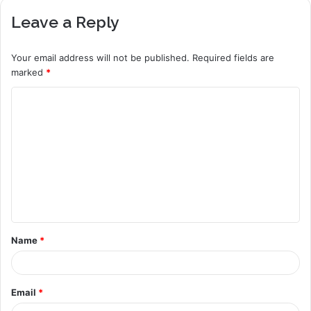
Leave a Reply
Your email address will not be published.
Required fields are
marked
*
C
o
m
m
e
n
t
Name
*
*
Email
*