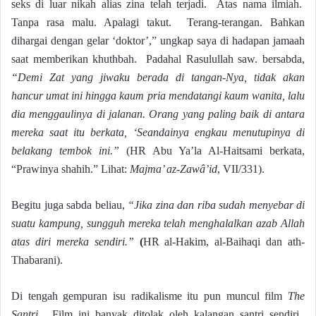
seks di luar nikah alias zina telah terjadi. Atas nama ilmiah.
Tanpa rasa malu. Apalagi takut. Terang-terangan. Bahkan
dihargai dengan gelar ‘doktor’,” ungkap saya di hadapan jamaah
saat memberikan khuthbah. Padahal Rasulullah saw. bersabda,
“Demi Zat yang jiwaku berada di tangan-Nya, tidak akan
hancur
umat ini hingga kaum pria mendatangi kaum wanita, lalu
dia menggaulinya di jalanan. Orang yang paling baik di antara
mereka saat itu berkata, ‘Seandainya engkau menutupinya di
belakang tembok ini.”
(HR Abu Ya’la Al-Haitsami berkata,
“Prawinya shahih.” Lihat:
Majma’ az-Zawâ’id
, VII/331).
Begitu juga sabda beliau,
“Jika zina dan riba sudah menyebar di
suatu kampung, sungguh mereka telah menghalalkan azab Allah
atas diri mereka sendiri.”
(
HR al-Hakim, al-Baihaqi dan ath-
Thabarani).
Di tengah gempuran isu radikalisme itu pun muncul film
The
Santri
. Film ini banyak ditolak oleh kalangan santri sendiri.