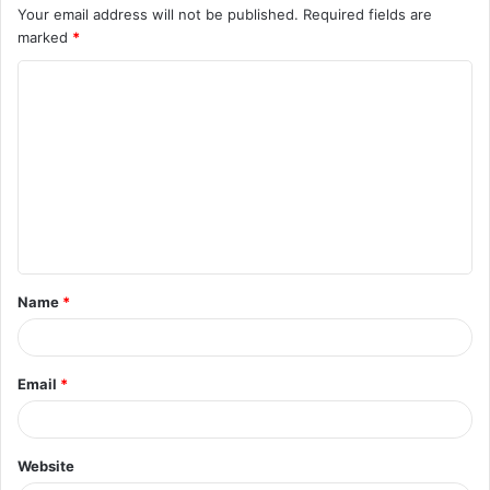
Your email address will not be published.
Required fields are
marked
*
C
o
m
m
e
n
t
Name
*
*
Email
*
Website