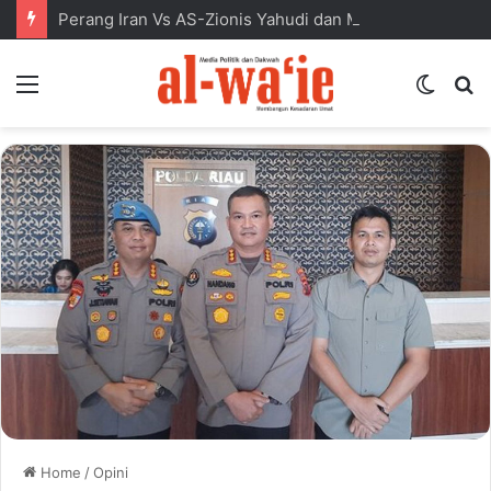
Perang Iran Vs AS-Zionis Yahudi dan Masa Depan Dunia Islam
Menu
Switc
S
skin
fo
Home
/
Opini