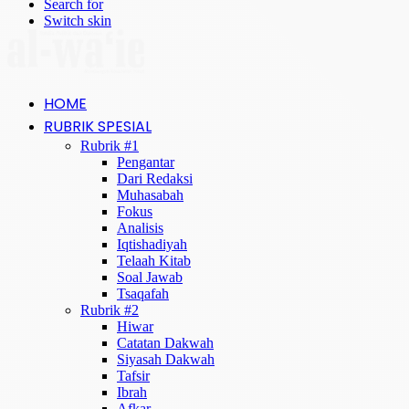
Search for
Switch skin
HOME
RUBRIK SPESIAL
Rubrik #1
Pengantar
Dari Redaksi
Muhasabah
Fokus
Analisis
Iqtishadiyah
Telaah Kitab
Soal Jawab
Tsaqafah
Rubrik #2
Hiwar
Catatan Dakwah
Siyasah Dakwah
Tafsir
Ibrah
Afkar