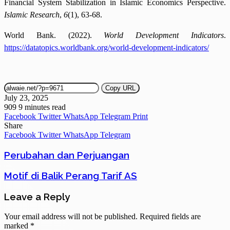
Financial System Stabilization in Islamic Economics Perspective.
Islamic Research
,
6
(1), 63-68.
World Bank. (2022).
World Development Indicators
.
https://datatopics.worldbank.org/world-development-indicators/
Copy URL
July 23, 2025
909
9 minutes read
Facebook
Twitter
WhatsApp
Telegram
Print
Share
Facebook
Twitter
WhatsApp
Telegram
Perubahan dan Perjuangan
Motif di Balik Perang Tarif AS
Leave a Reply
Your email address will not be published.
Required fields are
marked
*