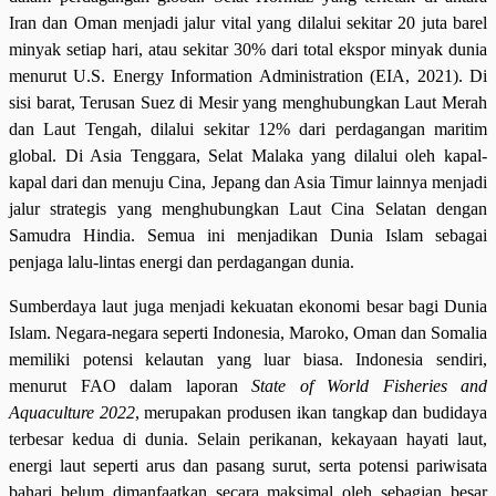
Iran dan Oman menjadi jalur vital yang dilalui sekitar 20 juta barel
minyak setiap hari, atau sekitar 30% dari total ekspor minyak dunia
menurut U.S. Energy Information Administration (EIA, 2021). Di
sisi barat, Terusan Suez di Mesir yang menghubungkan Laut Merah
dan Laut Tengah, dilalui sekitar 12% dari perdagangan maritim
global. Di Asia Tenggara, Selat Malaka yang dilalui oleh kapal-
kapal dari dan menuju Cina, Jepang dan Asia Timur lainnya menjadi
jalur strategis yang menghubungkan Laut Cina Selatan dengan
Samudra Hindia. Semua ini menjadikan Dunia Islam sebagai
penjaga lalu-lintas energi dan perdagangan dunia.
Sumberdaya laut juga menjadi kekuatan ekonomi besar bagi Dunia
Islam. Negara-negara seperti Indonesia, Maroko, Oman dan Somalia
memiliki potensi kelautan yang luar biasa. Indonesia sendiri,
menurut FAO dalam laporan
State of World Fisheries and
Aquaculture 2022
, merupakan produsen ikan tangkap dan budidaya
terbesar kedua di dunia. Selain perikanan, kekayaan hayati laut,
energi laut seperti arus dan pasang surut, serta potensi pariwisata
bahari belum dimanfaatkan secara maksimal oleh sebagian besar