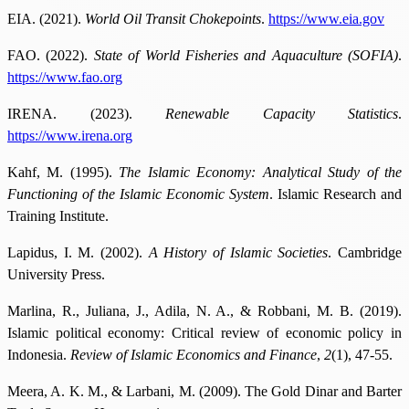
EIA. (2021).
World Oil Transit Chokepoints
.
https://www.eia.gov
FAO. (2022).
State of World Fisheries and Aquaculture (SOFIA)
.
https://www.fao.org
IRENA. (2023).
Renewable Capacity Statistics
.
https://www.irena.org
Kahf, M. (1995).
The Islamic Economy: Analytical Study of the
Functioning of the Islamic Economic System
. Islamic Research and
Training Institute.
Lapidus, I. M. (2002).
A History of Islamic Societies
. Cambridge
University Press.
Marlina, R., Juliana, J., Adila, N. A., & Robbani, M. B. (2019).
Islamic political economy: Critical review of economic policy in
Indonesia.
Review of Islamic Economics and Finance
,
2
(1), 47-55.
Meera, A. K. M., & Larbani, M. (2009). The Gold Dinar and Barter