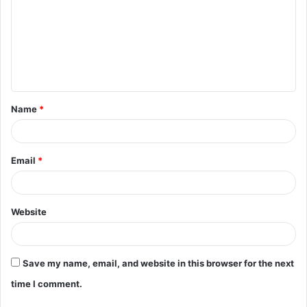
m
m
e
n
t
Name
*
*
Email
*
Website
Save my name, email, and website in this browser for the next
time I comment.