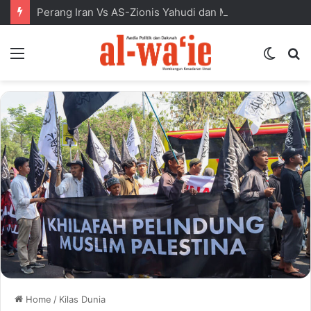
Perang Iran Vs AS-Zionis Yahudi dan Masa Depan Dunia Islam
Menu
Switc
S
skin
fo
Home
/
Kilas Dunia