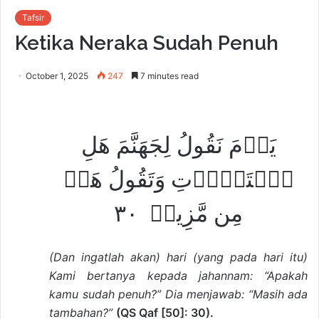
Tafsir
Ketika Neraka Sudah Penuh
October 1, 2025
247
7 minutes read
يَوۡمَ نَقُولُ لِجَهَنَّمَ هَلِ
ٱمۡتَلَأۡتِ وَتَقُولُ هَلۡ
مِن مَّزِيدٖ ٣٠
(Dan ingatlah akan) hari (yang pada hari itu)
Kami bertanya kepada jahannam: “Apakah
kamu sudah penuh?” Dia menjawab: “Masih ada
tambahan?”
(QS Qaf [50]: 30).