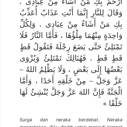
أَرْحَمُ بِكِ مَنْ أَشَاءُ مِنْ عِبَادِى .
وَقَالَ لِلنَّارِ إِنَّمَا أَنْتِ عَذَابٌ أُعَذِّبُ
بِكِ مَنْ أَشَاءُ مِنْ عِبَادِى . وَلِكُلِّ
وَاحِدَةٍ مِنْهُمَا مِلْؤُهَا ، فَأَمَّا النَّارُ فَلَا
تَمْتَلِئُ حَتَّى يَضَعَ رِجْلَهُ فَتَقُولُ قَطٍ
قَطٍ قَطٍ . فَهُنَالِكَ تَمْتَلِئُ وَيُزْوَى
بَعْضُهَا إِلَى بَعْضٍ ، وَلَا يَظْلِمُ اللهُ –
عَزَّ وَجَلَّ – مِنْ خَلْقِهِ أَحَدًا ، وَأَمَّا
الْجَنَّةُ فَإِنَّ اللهَ عَزَّ وَجَلَّ يُنْشِئُ لَهَا
خَلْقًا »
Surga dan neraka berdebat. Neraka