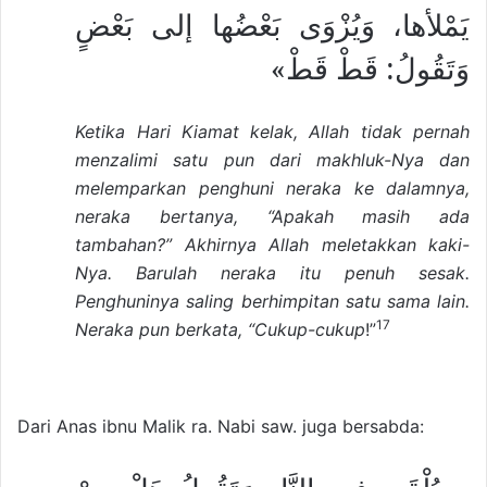
يَمْلأها، وَيُزْوَى بَعْضُها إلى بَعْضٍ
وَتَقُولُ: قَطْ قَطْ»
Ketika Hari Kiamat kelak, Allah tidak pernah
menzalimi satu pun dari makhluk-Nya dan
melemparkan penghuni neraka ke dalamnya,
neraka bertanya, “Apakah masih ada
tambahan?” Akhirnya Allah meletakkan kaki-
Nya. Barulah neraka itu penuh sesak.
Penghuninya saling berhimpitan satu sama lain.
17
Neraka pun berkata, “Cukup-cukup
!”
Dari Anas ibnu Malik ra. Nabi saw. juga bersabda: