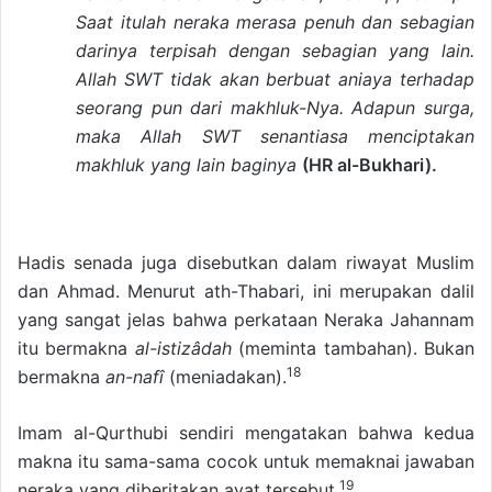
Saat itulah neraka merasa penuh dan sebagian
darinya terpisah dengan sebagian yang lain.
Allah SWT tidak akan berbuat aniaya terhadap
seorang pun dari makhluk-Nya. Adapun surga,
maka Allah SWT senantiasa menciptakan
makhluk yang lain baginya
(HR al-Bukhari).
Hadis senada juga disebutkan dalam riwayat Muslim
dan Ahmad. Menurut ath-Thabari, ini merupakan dalil
yang sangat jelas bahwa perkataan Neraka Jahannam
itu bermakna
al-istizâdah
(meminta tambahan). Bukan
18
bermakna
an-nafî
(meniadakan).
Imam al-Qurthubi sendiri mengatakan bahwa kedua
makna itu sama-sama cocok untuk memaknai jawaban
19
neraka yang diberitakan ayat tersebut.