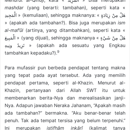
Menurut al-Qinuji, kata « الْمَزِيدُ » bisa merupakan
mashdar
(yang berarti: tambahan), seperti kata «
الْمَجِيدِ » (kemuliaan), sehingga maknanya: « هَلْ مِنْ زِيَادَةٍ
» (apakah ada tambahan?). Bisa juga merupakan
ism
al-maf’ûl
(artinya, yang ditambahkan)
,
seperti kata «
الْمَبِيعَ » (yang dijual), sehingga maknanya « هَلْ مِنْ شَيْءٍ
تَزِيدُ ونِيهِ » (apakah ada sesuatu yang Engkau
9
tambahkan kepadaku?).
Para mufassir pun berbeda pendapat tentang makna
yang tepat pada ayat tersebut. Ada yang memilih
pendapat pertama, seperti al-Khazin. Menurut al-
Khazin, pertanyaan dari Allah SWT itu untuk
membenarkan berita-Nya dan merealisasikan janji-
Nya. Adapun jawaban Neraka Jahanam, “Apakah masih
ada tambahan?” bermakna. “Aku benar-benar telah
penuh. Tak ada tempat tersisa yang belum terpenuhi.”
Ini merupakan
istifhâm inkârî
(kalimat tanya