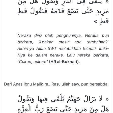
« يُلْقَى فِى النَّارِ وَتَقُولُ هَلْ مِنْ
مَزِيدٍ حَتَّى يَضَعَ قَدَمَهُ فَتَقُولُ قَطِ
قَطِ »
Neraka diisi oleh penghuninya. Neraka pun
berkata, “Apakah masih ada tambahan?”
Akhirnya Allah SWT meletakkan telapak kaki
–
Nya
ke dalam neraka. Lalu neraka berkata,
“Cukup, cukup!”
(HR al-Bukhari).
Dari Anas ibnu Malik ra., Rasulullah saw. pun bersabda:
« لَا تَزَالُ جَهَنَّمُ يُلْقَى فِيهَا وَتَقُولُ
هَلْ مِنْ مَزِيدٍ حَتَّى يَضَعَ رَبُّ الْعِزَّةِ