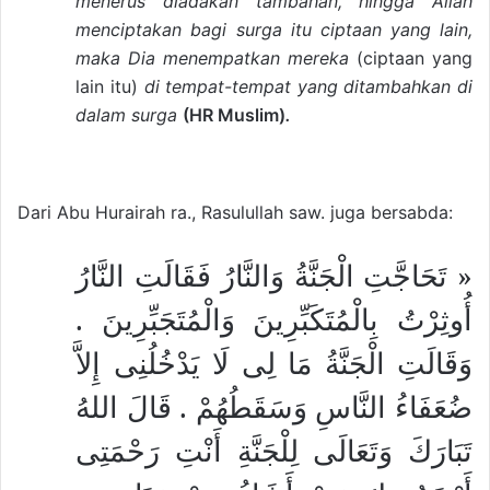
menerus diadakan tambahan, hingga Allah
menciptakan bagi surga itu ciptaan yang lain,
maka Dia menempatkan mereka
(ciptaan yang
lain itu)
di tempat-tempat yang ditambahkan di
dalam surga
(HR Muslim)
.
Dari Abu Hurairah ra., Rasulullah saw. juga bersabda:
« تَحَاجَّتِ الْجَنَّةُ وَالنَّارُ فَقَالَتِ النَّارُ
أُوثِرْتُ بِالْمُتَكَبِّرِينَ وَالْمُتَجَبِّرِينَ .
وَقَالَتِ الْجَنَّةُ مَا لِى لَا يَدْخُلُنِى إِلاَّ
ضُعَفَاءُ النَّاسِ وَسَقَطُهُمْ . قَالَ اللهُ
تَبَارَكَ وَتَعَالَى لِلْجَنَّةِ أَنْتِ رَحْمَتِى