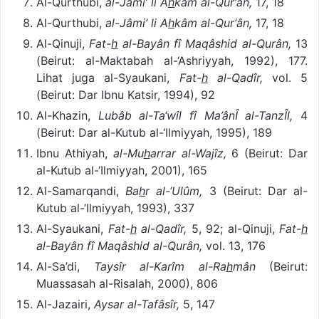
Al-Qurthubi,
al-Jâmi’ li A
h
kâm al-Qur‘ân,
17, 18
Al-Qurthubi,
al-Jâmi’ li A
h
kâm al-Qur‘ân,
17, 18
Al-Qinuji,
Fat-
h
al-Bayân fî Maqâshid al-Qurân,
13
(Beirut: al-Maktabah al-‘Ashriyyah, 1992), 177.
Lihat juga al-Syaukani,
Fat-
h
al-Qadîr,
vol. 5
(Beirut: Dar Ibnu Katsir, 1994), 92
Al-Khazin,
Lubâb al-Ta‘wîl fî Ma’ânÎ al-TanzÎl,
4
(Beirut: Dar al-Kutub al-‘Ilmiyyah, 1995), 189
Ibnu Athiyah,
al-Mu
h
arrar al-Wajîz,
6 (Beirut: Dar
al-Kutub al-‘Ilmiyyah, 2001), 165
Al-Samarqandi,
Ba
h
r al-‘Ulûm,
3 (Beirut: Dar al-
Kutub al-‘Ilmiyyah, 1993), 337
Al-Syaukani,
Fat-
h
al-Qadîr,
5, 92; al-Qinuji,
Fat-
h
al-Bayân fî Maqâshid al-Qurân,
vol. 13, 176
Al-Sa’di,
Taysîr al-Karîm al-Ra
h
mân
(Beirut:
Muassasah al-Risalah, 2000), 806
Al-Jazairi,
Aysar al-Tafâsîr,
5, 147