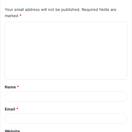
Your email address will not be published.
Required fields are
marked
*
C
o
m
m
e
n
t
Name
*
*
Email
*
Website