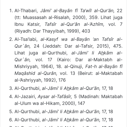
Al-Thabari,
Jâmi’ al-Bayân fî Ta‘wîl al-Qur‘ân,
22
(tt: Muassasah al-Risalah, 2000), 359. Lihat juga
Ibnu Katsir,
Tafsîr al-Qur‘ân al-’Azhîm,
vol. 7
(Riyadh: Dar Thayyibah, 1999), 403
Al-Tsa’labi,
al-Kasyf wa al-Bayân ‘an Tafsîr al-
Qur`ân,
24 (Jeddah: Dar al-Tafsir, 2015), 475.
Lihat juga al-Qurthubi,
al-Jâmi’ li A
h
kâm al-
Qur`ân,
vol. 17 (Kairo: Dar al-Maktabh al-
Mishriyyah, 1964), 18. al-Qinuji,
Fat-h al-Bayân fî
Maqâshid al-Qurân,
vol. 13 (Beirut: al-Maktabah
al-‘Ashriyyah, 1992), 176
Al-Qurthubi,
al-Jâmi’ li A
h
kâm al-Qur‘ân,
17, 18
Al-Jazairi,
Aysar al-Tafâsîr,
5 (Madinah: Maktabah
al-Ulum wa al-Hikam, 2000), 147
Al-Qurthubi,
al-Jâmi’ li A
h
kâm al-Qur‘ân,
17, 18
Al-Qurthubi,
al-Jâmi’ li A
h
kâm al-Qur‘ân,
17, 18