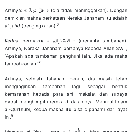
Artinya: « هَلْ تَرَكَ » (dia tidak meninggalkan). Dengan
demikian makna perkataan Neraka Jahanam itu adalah
6
al-ja
h
d
(pengingkaran).
Kedua
, bermakna « الِاسْتِزَادَة » (meminta tambahan).
Artinya, Neraka Jahanam bertanya kepada Allah SWT,
“Apakah ada tambahan penghuni lain. Jika ada maka
7
tambahkanlah.”
Artinya, setelah Jahanam penuh, dia masih tetap
menginginkan tambahan lagi sebagai bentuk
kemarahan kepada para ahli maksiat dan supaya
dapat menghimpit mereka di dalamnya. Menurut Imam
al-Qurthubi, kedua makna itu bisa dipahami dari ayat
8
ini.