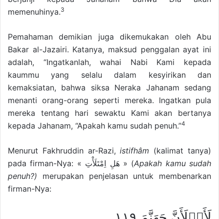
3
memenuhinya.
Pemahaman demikian juga dikemukakan oleh Abu
Bakar al-Jazairi. Katanya, maksud penggalan ayat ini
adalah, “Ingatkanlah, wahai Nabi Kami kepada
kaummu yang selalu dalam kesyirikan dan
kemaksiatan, bahwa siksa Neraka Jahanam sedang
menanti orang-orang seperti mereka. Ingatkan pula
mereka tentang hari sewaktu Kami akan bertanya
4
kepada Jahanam, “Apakah kamu sudah penuh.”
Menurut Fakhruddin ar-Razi,
istifhâm
(kalimat tanya)
pada firman-Nya: « هَلِ اِمْتَلَأْتِ » (
Apakah kamu sudah
penuh?)
merupakan penjelasan untuk membenarkan
firman-Nya:
لَأَمۡلَأَنَّ جَهَنَّمَ ١١٩