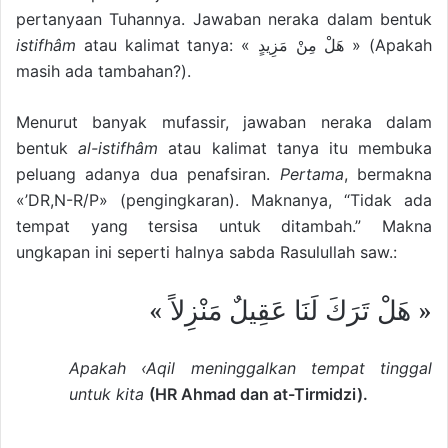
pertanyaan Tuhannya. Jawaban neraka dalam bentuk
istifhâm
atau kalimat tanya: « هَلْ مِنْ مَزِيدٍ » (Apakah
masih ada tambahan?).
Menurut banyak mufassir, jawaban neraka dalam
bentuk
al-istifhâm
atau kalimat tanya itu membuka
peluang adanya dua penafsiran.
Pertama
, bermakna
«’DR,N-R/P» (pengingkaran). Maknanya, “Tidak ada
tempat yang tersisa untuk ditambah.” Makna
ungkapan ini seperti halnya sabda Rasulullah saw.:
« هَلْ تَرَكَ لَنَا عَقِيلٌ مَنْزِلاً »
Apakah ‹Aqil meninggalkan tempat tinggal
untuk kita
(HR Ahmad dan at-Tirmidzi).