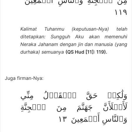
مِنَ ٱلۡجِنَّةِ وَٱلنَّاسِ أَجۡمَعِينَ
١١٩
Kalimat Tuhanmu (keputusan-Nya) telah
ditetapkan: Sungguh Aku akan memenuhi
Neraka Jahanam dengan jin dan manusia (yang
durhaka) semuanya
(QS Hud [11]: 119).
Juga firman-Nya:
وَلَٰكِنۡ حَقَّ ٱلۡقَوۡلُ مِنِّي
لَأَمۡلَأَنَّ جَهَنَّمَ مِنَ ٱلۡجِنَّةِ
وَٱلنَّاسِ أَجۡمَعِينَ ١٣