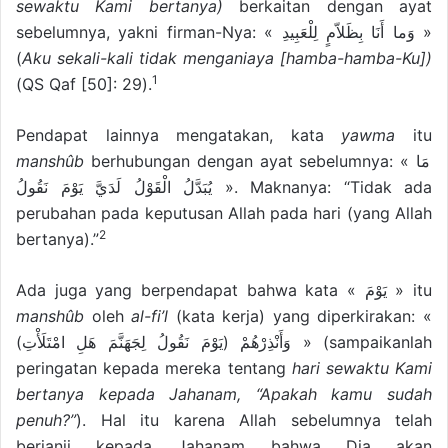
sewaktu Kami bertanya)
berkaitan dengan ayat
sebelumnya, yakni firman-Nya: « وَما أَنَا بِظَلاّمٍ لِلْعَبِيدِ »
(
Aku sekali-kali tidak menganiaya [hamba-hamba-Ku])
1
(QS Qaf [50]: 29).
Pendapat lainnya mengatakan, kata
yawma
itu
manshûb
berhubungan dengan ayat sebelumnya: « مَا
يُبَدَّلُ الْقَوْلُ لَدَيَّ يَوْمَ نَقُولُ ». Maknanya: “Tidak ada
perubahan pada keputusan Allah pada hari (yang Allah
2
bertanya).”
Ada juga yang berpendapat bahwa kata « يَوْمَ » itu
manshûb
oleh
al-fi’l
(kata kerja) yang diperkirakan: «
وَأَنْذِرْهُمْ (يَوْمَ نَقُولُ لِجَهَنَّمَ هَلِ امْتَلَأْتِ) » (sampaikanlah
peringatan kepada mereka tentang
hari sewaktu Kami
bertanya kepada Jahanam, “Apakah kamu sudah
penuh?”
). Hal itu karena Allah sebelumnya telah
berjanji kepada Jahanam bahwa Dia akan