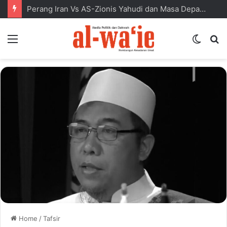
Perang Iran Vs AS-Zionis Yahudi dan Masa Depan Dunia Islam
Menu
Switc
S
skin
fo
Home
/
Tafsir