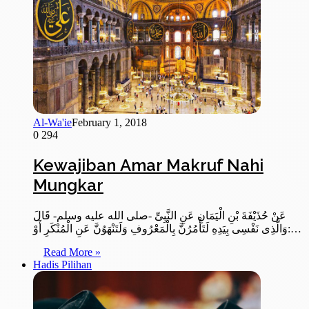
Al-Wa'ie
February 1, 2018
0
294
Kewajiban Amar Makruf Nahi
Mungkar
عَنْ حُذَيْفَةَ بْنِ الْيَمَانِ عَنِ النَّبِىِّ -صلى الله عليه وسلم- قَالَ
:وَالَّذِى نَفْسِى بِيَدِهِ لَتَأْمُرُنَّ بِالْمَعْرُوفِ وَلَتَنْهَوُنَّ عَنِ الْمُنْكَرِ أَوْ…
Read More »
Hadis Pilihan