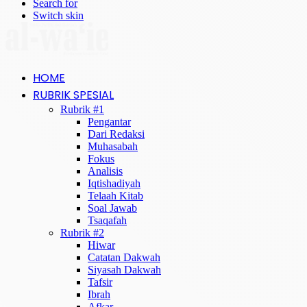
Search for
Switch skin
HOME
RUBRIK SPESIAL
Rubrik #1
Pengantar
Dari Redaksi
Muhasabah
Fokus
Analisis
Iqtishadiyah
Telaah Kitab
Soal Jawab
Tsaqafah
Rubrik #2
Hiwar
Catatan Dakwah
Siyasah Dakwah
Tafsir
Ibrah
Afkar