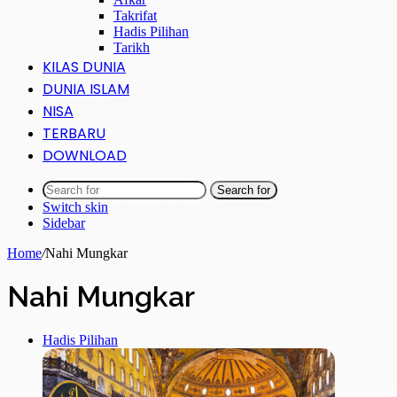
Takrifat
Hadis Pilihan
Tarikh
KILAS DUNIA
DUNIA ISLAM
NISA
TERBARU
DOWNLOAD
Search for
Switch skin
Sidebar
Home
/
Nahi Mungkar
Nahi Mungkar
Hadis Pilihan