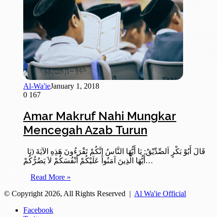
Al-Wa'ie
January 1, 2018
0
167
Amar Makruf Nahi Mungkar
Mencegah Azab Turun
قَالَ أَبُوْ بَكْرٍ اَلصِّدِّيْقُ: يَا أَيُّهَا النَّاسُ إِنَّكُمْ تَقْرَءُونَ هَذِهِ الآيَةَ (يَا
أَيُّهَا الَّذِينَ آمَنُوا عَلَيْكُمْ أَنْفُسَكُمْ لاَ يَضُرُّكُمْ…
Read More »
© Copyright 2026, All Rights Reserved |
Al Wa'ie Official
Facebook