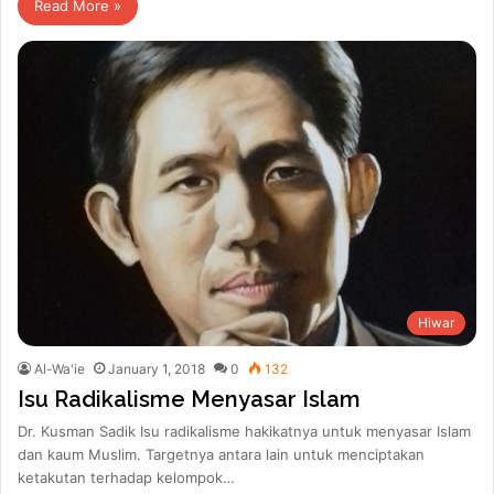
Read More »
Hiwar
Al-Wa'ie
January 1, 2018
0
132
Isu Radikalisme Menyasar Islam
Dr. Kusman Sadik Isu radikalisme hakikatnya untuk menyasar Islam
dan kaum Muslim. Targetnya antara lain untuk menciptakan
ketakutan terhadap kelompok…