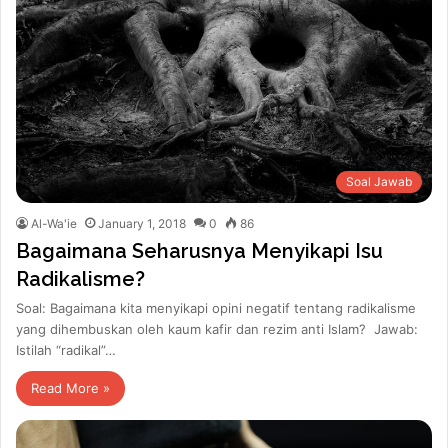
Soal Jawab
Al-Wa'ie
January 1, 2018
0
86
Bagaimana Seharusnya Menyikapi Isu
Radikalisme?
Soal: Bagaimana kita menyikapi opini negatif tentang radikalisme
yang dihembuskan oleh kaum kafir dan rezim anti Islam? Jawab:
Istilah “radikal”…
Read More »