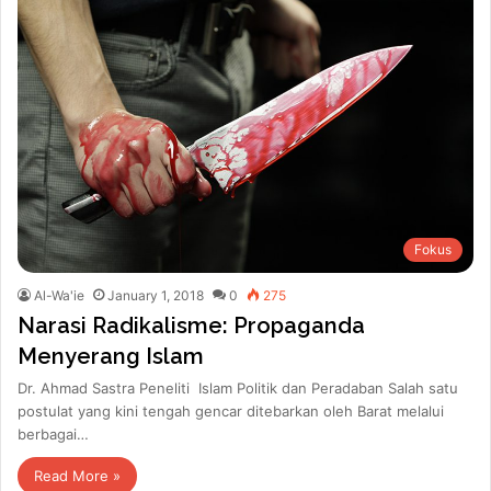
Fokus
Al-Wa'ie
January 1, 2018
0
275
Narasi Radikalisme: Propaganda
Menyerang Islam
Dr. Ahmad Sastra Peneliti Islam Politik dan Peradaban Salah satu
postulat yang kini tengah gencar ditebarkan oleh Barat melalui
berbagai…
Read More »