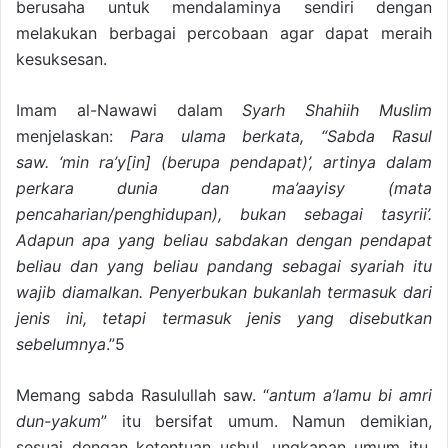
berusaha untuk mendalaminya sendiri dengan
melakukan berbagai percobaan agar dapat meraih
kesuksesan.
Imam al-Nawawi dalam
Syarh Shahiih Muslim
menjelaskan:
Para ulama berkata, “Sabda Rasul
saw. ‘min ra’y[in] (berupa pendapat)’, artinya dalam
perkara dunia dan ma’aayisy (mata
pencaharian/penghidupan), bukan sebagai tasyrii’.
Adapun apa yang beliau sabdakan dengan pendapat
beliau dan yang beliau pandang sebagai syariah itu
wajib diamalkan. Penyerbukan bukanlah termasuk dari
jenis ini, tetapi termasuk jenis yang disebutkan
sebelumnya
.”5
Memang sabda Rasulullah saw. “
antum a’lamu bi amri
dun-yakum
” itu bersifat umum. Namun demikian,
sesuai dengan ketentuan ushul, ungkapan umum itu,