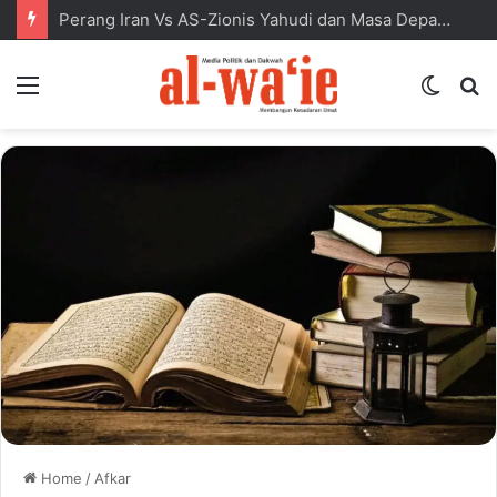
Perang Iran Vs AS-Zionis Yahudi dan Masa Depan Dunia Islam
Menu
Switc
S
skin
fo
Home
/
Afkar