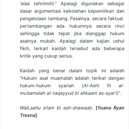
‘alaa tahriimih
).” Apalagi digunakan sebagai
dasar argumentasi kebolehan kepemilikan dan
pengelolaan tambang. Pasalnya, secara faktual
pertambangan ada hukumnya secara rinci
sehingga tidak tepat jika dianggap hukum
asalnya mubah. Apalagi dalam kajian ushul
fikih, terkait kaidah tersebut ada beberapa
kritik yang cukup serius.
Kaidah yang benar dalam topik ini adalah
“Hukum asal muamalah adalah terikat dengan
hukum-hukum syariah (
Al-Ashl fii al-
mu’aamalah at-taqayyud bi ahkaam as-syar’i
)”.
WalLaahu a’lam bi ash-shawaab.
[
Yuana Ryan
Tresna
]