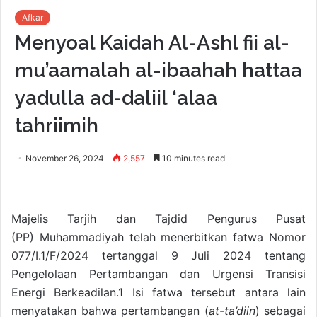
Afkar
Menyoal Kaidah Al-Ashl fii al-
mu’aamalah al-ibaahah hattaa
yadulla ad-daliil ‘alaa
tahriimih
November 26, 2024
2,557
10 minutes read
Majelis Tarjih dan Tajdid Pengurus Pusat
(PP) Muhammadiyah telah menerbitkan fatwa Nomor
077/I.1/F/2024 tertanggal 9 Juli 2024 tentang
Pengelolaan Pertambangan dan Urgensi Transisi
Energi Berkeadilan.1 Isi fatwa tersebut antara lain
menyatakan bahwa pertambangan (
at-ta’diin
) sebagai