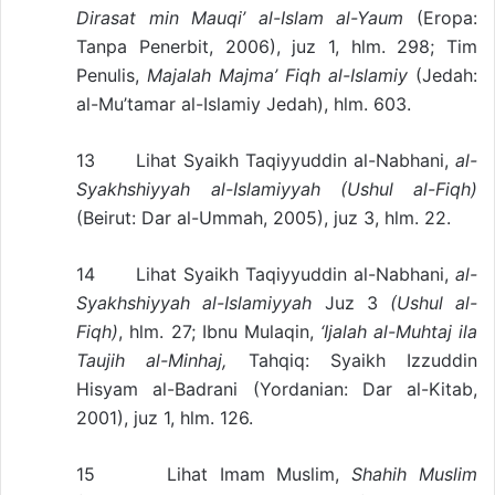
Dirasat min Mauqi’ al-Islam al-Yaum
(Eropa:
Tanpa Penerbit, 2006), juz 1, hlm. 298; Tim
Penulis,
Majalah Majma’ Fiqh al-Islamiy
(Jedah:
al-Mu’tamar al-Islamiy Jedah), hlm. 603.
13 Lihat Syaikh Taqiyyuddin al-Nabhani,
al-
Syakhshiyyah al-Islamiyyah (Ushul al-Fiqh)
(Beirut: Dar al-Ummah, 2005), juz 3, hlm. 22.
14 Lihat Syaikh Taqiyyuddin al-Nabhani,
al-
Syakhshiyyah al-Islamiyyah
Juz 3
(Ushul al-
Fiqh)
, hlm. 27; Ibnu Mulaqin,
‘Ijalah al-Muhtaj ila
Taujih al-Minhaj,
Tahqiq: Syaikh Izzuddin
Hisyam al-Badrani (Yordanian: Dar al-Kitab,
2001), juz 1, hlm. 126.
15 Lihat Imam Muslim,
Shahih Muslim