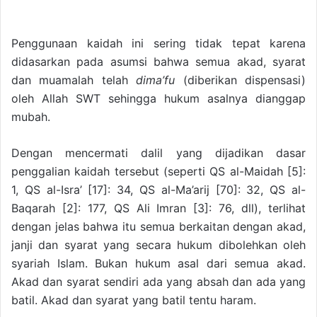
Penggunaan kaidah ini sering tidak tepat karena
didasarkan pada asumsi bahwa semua akad, syarat
dan muamalah telah
dima’fu
(diberikan dispensasi)
oleh Allah SWT sehingga hukum asalnya dianggap
mubah.
Dengan mencermati dalil yang dijadikan dasar
penggalian kaidah tersebut (seperti QS al-Maidah [5]:
1, QS al-Isra’ [17]: 34, QS al-Ma’arij [70]: 32, QS al-
Baqarah [2]: 177, QS Ali Imran [3]: 76, dll), terlihat
dengan jelas bahwa itu semua berkaitan dengan akad,
janji dan syarat yang secara hukum dibolehkan oleh
syariah Islam. Bukan hukum asal dari semua akad.
Akad dan syarat sendiri ada yang absah dan ada yang
batil. Akad dan syarat yang batil tentu haram.