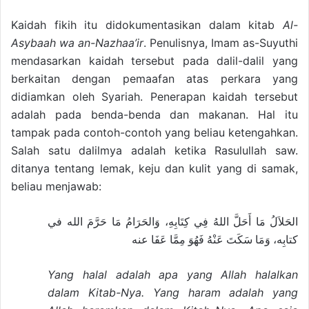
Kaidah fikih itu didokumentasikan dalam kitab
Al-
Asybaah wa an-Nazhaa’ir
. Penulisnya, Imam as-Suyuthi
mendasarkan kaidah tersebut pada dalil-dalil yang
berkaitan dengan pemaafan atas perkara yang
didiamkan oleh Syariah. Penerapan kaidah tersebut
adalah pada benda-benda dan makanan. Hal itu
tampak pada contoh-contoh yang beliau ketengahkan.
Salah satu dalilmya adalah ketika Rasulullah saw.
ditanya tentang lemak, keju dan kulit yang di samak,
beliau menjawab:
الحَلاَلُ مَا أَحَلَّ اللهُ فِي كِتَابِهِ، وَالحَرَامُ مَا حَرَّمَ الله في
كتابِه، وَمَا سَكَتَ عَنْهُ فَهُوَ مِمَّا عَفَا عنه
Yang halal adalah apa yang Allah halalkan
dalam Kitab-Nya. Yang haram adalah yang