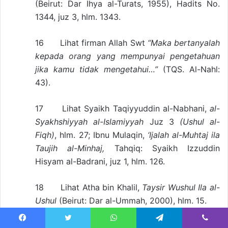
(Beirut: Dar Ihya al-Turats, 1955), Hadits No.
1344, juz 3, hlm. 1343.
16 Lihat firman Allah Swt
“Maka bertanyalah
kepada orang yang mempunyai pengetahuan
jika kamu tidak mengetahui…”
(TQS. Al-Nahl:
43).
17 Lihat Syaikh Taqiyyuddin al-Nabhani,
al-
Syakhshiyyah al-Islamiyyah
Juz 3
(Ushul al-
Fiqh)
, hlm. 27; Ibnu Mulaqin,
‘Ijalah al-Muhtaj ila
Taujih al-Minhaj,
Tahqiq: Syaikh Izzuddin
Hisyam al-Badrani, juz 1, hlm. 126.
18 Lihat Atha bin Khalil,
Taysir Wushul Ila al-
Ushul
(Beirut: Dar al-Ummah, 2000), hlm. 15.
19 Lihat Imam al-Syaukani,
Fath al-Qadir