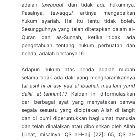
adalah
tawaqquf
dan tidak ada hukumnya.
Pasalnya,
tawaqquf
artinya mengabaikan
hukum syariah. Hal itu tentu tidak boleh.
Sesungguhnya yang telah ditetapkan dalam al-
Quran dan as-Sunnah, ketika tidak ada
pengetahuan tentang hukum perbuatan dan
benda, adalah bertanya.16
Adapun hukum atas benda adalah mubah
selama tidak ada dalil yang mengharamkannya
(
al-ashl fii al-asy-yaa’ al-ibaahah maa lam yarid
daliil at-tahriim
).17 Kaidah ini diformulasikan
dari berbagai ayat yang menyatakan bahwa
segala sesuatu yang diciptakan Allah di langit
dan di bumi diperuntukkan bagi umat manusia
dan telah dihalalkan atau dibolehkan oleh Allah
(Lihat, misalnya: QS al-Hajj [22]: 65, QS al-