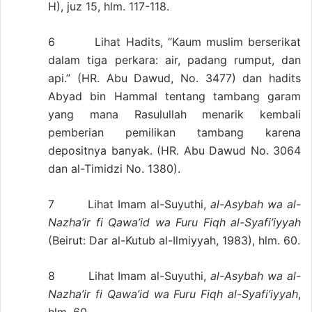
H), juz 15, hlm. 117-118.
6 Lihat Hadits, “Kaum muslim berserikat
dalam tiga perkara: air, padang rumput, dan
api.” (HR. Abu Dawud, No. 3477) dan hadits
Abyad bin Hammal tentang tambang garam
yang mana Rasulullah menarik kembali
pemberian pemilikan tambang karena
depositnya banyak. (HR. Abu Dawud No. 3064
dan al-Timidzi No. 1380).
7 Lihat Imam al-Suyuthi,
al-Asybah wa al-
Nazha’ir fi Qawa’id wa Furu Fiqh al-Syafi’iyyah
(Beirut: Dar al-Kutub al-Ilmiyyah, 1983), hlm. 60.
8 Lihat Imam al-Suyuthi,
al-Asybah wa al-
Nazha’ir fi Qawa’id wa Furu Fiqh al-Syafi’iyyah
,