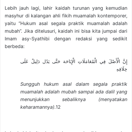
Lebih jauh lagi, lahir kaidah turunan yang kemudian
masyhur di kalangan ahli fikih muamalah kontemporer,
yaitu “Hukum asal segala praktik muamalah adalah
mubah”. Jika ditelusuri, kaidah ini bisa kita jumpai dari
Imam asy-Syathibi dengan redaksi yang sedikit
berbeda:
إِنَّ الْأَصْلَ فِي الْمُعَامَلَاتِ الْإِبَاحَة حَتَّى يَدُل دَلِيلٌ عَلَى
خِلَافِهِ
Sungguh hukum asal dalam segala praktik
muamalah adalah mubah sampai ada dalil yang
menunjukkan sebaliknya (menyatakan
keharamannya).
12