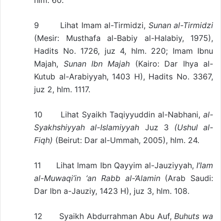
hlm. 60.
9 Lihat Imam al-Tirmidzi,
Sunan al-Tirmidzi
(Mesir: Musthafa al-Babiy al-Halabiy, 1975),
Hadits No. 1726, juz 4, hlm. 220; Imam Ibnu
Majah,
Sunan Ibn Majah
(Kairo: Dar Ihya al-
Kutub al-Arabiyyah, 1403 H), Hadits No. 3367,
juz 2, hlm. 1117.
10 Lihat Syaikh Taqiyyuddin al-Nabhani,
al-
Syakhshiyyah al-Islamiyyah
Juz 3
(Ushul al-
Fiqh)
(Beirut: Dar al-Ummah, 2005), hlm. 24.
11 Lihat Imam Ibn Qayyim al-Jauziyyah,
I’lam
al-Muwaqi’in ‘an Rabb al-‘Alamin
(Arab Saudi:
Dar Ibn a-Jauziy, 1423 H), juz 3, hlm. 108.
12 Syaikh Abdurrahman Abu Auf,
Buhuts wa