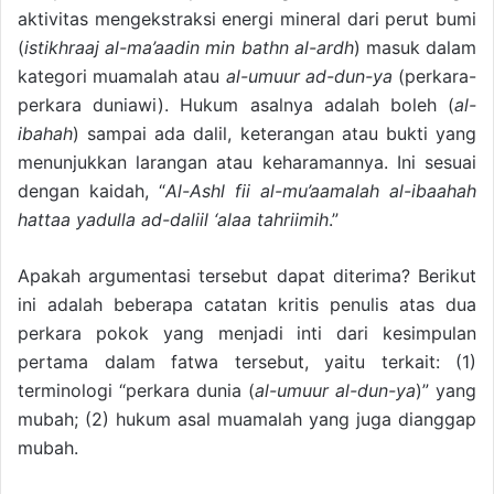
aktivitas mengekstraksi energi mineral dari perut bumi
(
istikhraaj al-ma’aadin min bathn al-ardh
) masuk dalam
kategori muamalah atau
al-umuur ad-dun-ya
(perkara-
perkara duniawi). Hukum asalnya adalah boleh (
al-
ibahah
) sampai ada dalil, keterangan atau bukti yang
menunjukkan larangan atau keharamannya. Ini sesuai
dengan kaidah, “
Al-Ashl fii al-mu’aamalah al-ibaahah
hattaa yadulla ad-daliil ‘alaa tahriimih
.”
Apakah argumentasi tersebut dapat diterima? Berikut
ini adalah beberapa catatan kritis penulis atas dua
perkara pokok yang menjadi inti dari kesimpulan
pertama dalam fatwa tersebut, yaitu terkait: (1)
terminologi “perkara dunia (
al-umuur al-dun-ya
)” yang
mubah; (2) hukum asal muamalah yang juga dianggap
mubah.