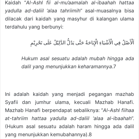
Kaidah “
Al-Ashl fii al-mu’aamalah al-ibaahah hattaa
yadulla ad-daliil ‘alaa tahriimih
” asal-muasalnya bisa
dilacak dari kaidah yang masyhur di kalangan ulama
terdahulu yang berbunyi:
اَلْأَصْلُ فِي الْأَشْيَاءِ الْإِبَاحَةُ حَتَّى يَدُلُّ الدَّلِيْلُ عَلَى تَحْرِيْمِ
Hukum asal sesuatu adalah mubah hingga ada
dalil yang menunjukkan keharamannya.
7
Ini adalah kaidah yang menjadi pegangan mazhab
Syafii dan jumhur ulama, kecuali Mazhab Hanafi.
Mazhab Hanafi berpendapat sebaliknya: “
Al-Ashl fiihaa
at-tahriim hattaa yadulla ad-daliil ‘alaa al-ibaahah
”.
(Hukum asal sesuatu adalah haram hingga ada dalil
yang menunjukkan kemubahannya).8