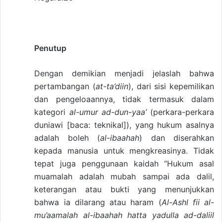
Penutup
Dengan demikian menjadi jelaslah bahwa
pertambangan (
at-ta’diin
), dari sisi kepemilikan
dan pengeloaannya, tidak termasuk dalam
kategori
al-umur ad-dun-yaa’
(perkara-perkara
duniawi [baca: teknikal]), yang hukum asalnya
adalah boleh (
al-ibaahah
) dan diserahkan
kepada manusia untuk mengkreasinya. Tidak
tepat juga penggunaan kaidah “Hukum asal
muamalah adalah mubah sampai ada dalil,
keterangan atau bukti yang menunjukkan
bahwa ia dilarang atau haram (
Al-Ashl fii al-
mu’aamalah al-ibaahah hatta yadulla ad-daliil