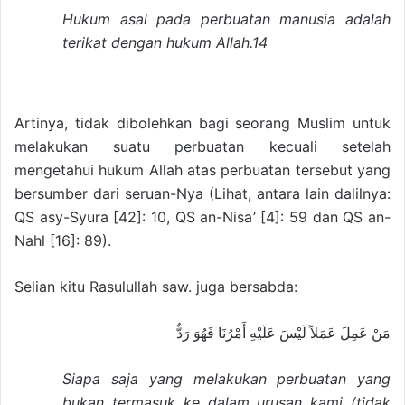
Hukum asal pada perbuatan manusia adalah
terikat dengan hukum Allah.14
Artinya, tidak dibolehkan bagi seorang Muslim untuk
melakukan suatu perbuatan kecuali setelah
mengetahui hukum Allah atas perbuatan tersebut yang
bersumber dari seruan-Nya (Lihat, antara lain dalilnya:
QS asy-Syura [42]: 10, QS an-Nisa’ [4]: 59 dan QS an-
Nahl [16]: 89).
Selian kitu Rasulullah saw. juga bersabda:
مَنْ عَمِلَ عَمَلاً لَيْسَ عَلَيْهِ أَمْرُنَا فَهُوَ رَدٌّ
Siapa saja yang melakukan perbuatan yang
bukan termasuk ke dalam urusan kami (tidak