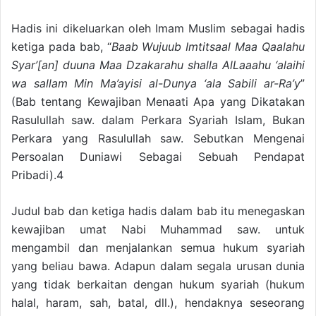
Hadis ini dikeluarkan oleh Imam Muslim sebagai hadis
ketiga pada bab, “
Baab Wujuub Imtitsaal Maa Qaalahu
Syar’[an] duuna Maa Dzakarahu shalla AlLaaahu ‘alaihi
wa sallam Min Ma’ayisi al-Dunya ‘ala Sabili ar-Ra’y
”
(Bab tentang Kewajiban Menaati Apa yang Dikatakan
Rasulullah saw. dalam Perkara Syariah Islam, Bukan
Perkara yang Rasulullah saw. Sebutkan Mengenai
Persoalan Duniawi Sebagai Sebuah Pendapat
Pribadi).4
Judul bab dan ketiga hadis dalam bab itu menegaskan
kewajiban umat Nabi Muhammad saw. untuk
mengambil dan menjalankan semua hukum syariah
yang beliau bawa. Adapun dalam segala urusan dunia
yang tidak berkaitan dengan hukum syariah (hukum
halal, haram, sah, batal, dll.), hendaknya seseorang