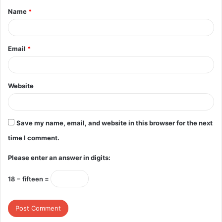
Name
*
*
Email
*
Website
Save my name, email, and website in this browser for the next
time I comment.
Please enter an answer in digits:
18 − fifteen =