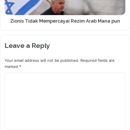
Zionis Tidak Mempercayai Rezim Arab Mana pun
Leave a Reply
Your email address will not be published.
Required fields are
marked
*
C
o
m
m
e
n
t