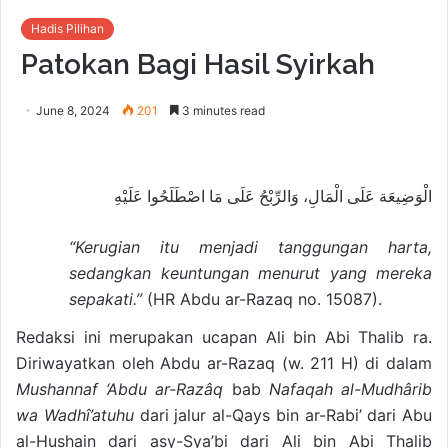
Hadis Pilihan
Patokan Bagi Hasil Syirkah
June 8, 2024
201
3 minutes read
الْوَضِيعَة عَلَى الْمَالِ، وَالرِّبْحُ عَلَى مَا اصْطَلَحُوا عَلَيْهِ
“Kerugian itu menjadi tanggungan harta,
sedangkan keuntungan menurut yang mereka
sepakati.”
(HR Abdu ar-Razaq no. 15087).
Redaksi ini merupakan ucapan Ali bin Abi Thalib ra.
Diriwayatkan oleh Abdu ar-Razaq (w. 211 H) di dalam
Mushannaf ‘Abdu ar-Razâq
bab
Nafaqah al-Mudhârib
wa Wadhî’atuhu
dari jalur al-Qays bin ar-Rabi’ dari Abu
al-Hushain dari asy-Sya’bi dari Ali bin Abi Thalib