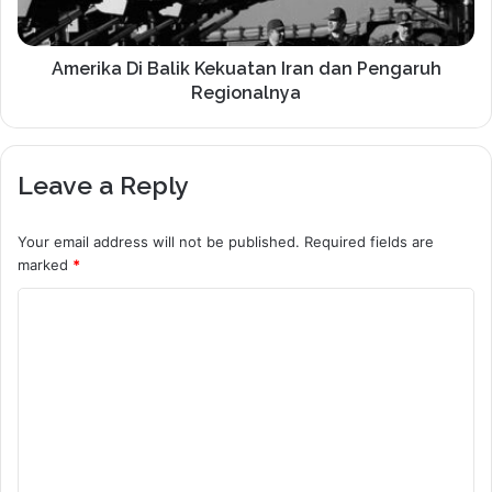
Amerika Di Balik Kekuatan Iran dan Pengaruh
Regionalnya
Leave a Reply
Your email address will not be published.
Required fields are
marked
*
C
o
m
m
e
n