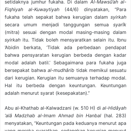
setidaknya jumhur fukaha. Di dalam
Al-Mawsû’ah al-
Fiqhiyah al-Kuwaytiyah
(44/6) dinyatakan, “Para
fukaha telah sepakat bahwa kerugian dalam
syirkah
secara umum menjadi tanggungan semua
syarîk
(mitra) sesuai dengan modal masing-masing dalam
syirkah
itu. Tidak boleh mensyaratkan selain itu. Ibnu
‘Abidin berkata, ‘Tidak ada perbedaan pendapat
bahwa pensyaratan kerugian berbeda dengan kadar
modal adalah batil.’ Sebagaimana para fukaha juga
bersepakat bahwa
al-mudhârib
tidak memikul sesuatu
dari kerugian. Kerugian itu semuanya terhadap modal.
Hal itu berbeda dengan keuntungan. Keuntungan
adalah menurut syarat (kesepakatan).”
Abu al-Khathab al-Kalwadzani (w. 510 H) di
al-Hidâyah
‘alâ Madzhab al-Imam Ahmad bin Hanbal
(hal. 283)
menyatakan, “Keuntungan pada keduanya menurut apa
yang mereka syaratkan, sedangkan kerugian menurut