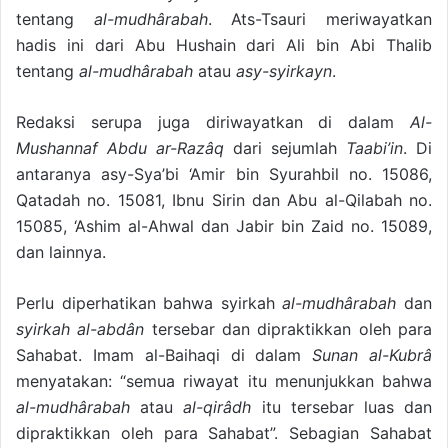
tentang
al-mudhârabah
. Ats-Tsauri meriwayatkan
hadis ini dari Abu Hushain dari Ali bin Abi Thalib
tentang
al-mudhârabah
atau
asy-syirkayn
.
Redaksi serupa juga diriwayatkan di dalam
Al-
Mushannaf Abdu ar-Razâq
dari sejumlah
Taabi’in
. Di
antaranya asy-Sya’bi ‘Amir bin Syurahbil no. 15086,
Qatadah no. 15081, Ibnu Sirin dan Abu al-Qilabah no.
15085, ‘Ashim al-Ahwal dan Jabir bin Zaid no. 15089,
dan lainnya.
Perlu diperhatikan bahwa syirkah
al-mudhârabah
dan
syirkah al-abdân
tersebar dan dipraktikkan oleh para
Sahabat. Imam al-Baihaqi di dalam
Sunan al-Kubrâ
menyatakan: “semua riwayat itu menunjukkan bahwa
al-mudhârabah
atau
al-qirâdh
itu tersebar luas dan
dipraktikkan oleh para Sahabat”. Sebagian Sahabat