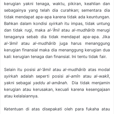
kerugian yakni tenaga, waktu, pikiran, keahlian dan
sebagainya yang telah dia curahkan; sementara dia
tidak mendapat apa-apa karena tidak ada keuntungan.
Bahkan dalam kondisi
syirkah
itu impas, tidak untung
dan tidak rugi, maka
al-‘
آ
mil
atau
al-mudhârib
merugi
tenaganya sebab dia tidak mendapat apa-apa. Jika
al-‘âmil
atau
al-mudhârib
juga harus menanggung
kerugian finansial maka dia menanggung kerugian dua
kali: kerugian tenaga dan finansial. Ini tentu tidak fair.
Selain itu posisi
al-‘âmil
atau
al-mudhârib
atas modal
syirkah
adalah seperti posisi
al-amîn
atau
al-wakîl
,
yakni sebagai
yaddu al-amânah
. Dia tidak menjamin
kerugian atau kerusakan, kecuali karena kesengajaan
atau kelalaiannya.
Ketentuan di atas disepakati oleh para fukaha atau