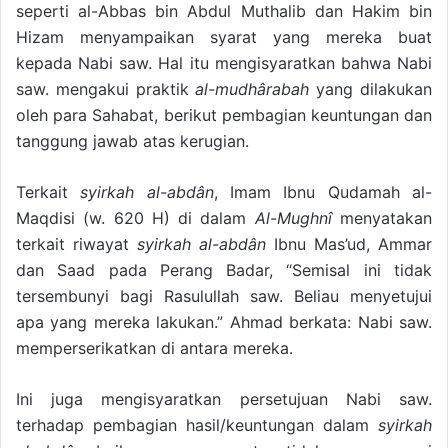
seperti al-Abbas bin Abdul Muthalib dan Hakim bin
Hizam menyampaikan syarat yang mereka buat
kepada Nabi saw. Hal itu mengisyaratkan bahwa Nabi
saw. mengakui praktik
al-mudhârabah
yang dilakukan
oleh para Sahabat, berikut pembagian keuntungan dan
tanggung jawab atas kerugian.
Terkait
syirkah al-abdân
, Imam Ibnu Qudamah al-
Maqdisi (w. 620 H) di dalam
Al-Mughnî
menyatakan
terkait riwayat
syirkah al-abdân
Ibnu Mas’ud, Ammar
dan Saad pada Perang Badar, “Semisal ini tidak
tersembunyi bagi Rasulullah saw. Beliau menyetujui
apa yang mereka lakukan.” Ahmad berkata: Nabi saw.
memperserikatkan di antara mereka.
Ini juga mengisyaratkan persetujuan Nabi saw.
terhadap pembagian hasil/keuntungan dalam
syirkah