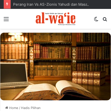
Perang Iran Vs AS-Zionis Yahudi dan Masa Depan Dunia Islam
Menu
Switc
S
skin
fo
Home
/
Hadis Pilihan