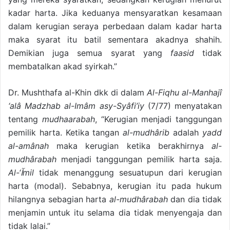
kadar harta. Jika keduanya mensyaratkan kesamaan
dalam kerugian seraya perbedaan dalam kadar harta
maka syarat itu batil sementara akadnya shahih.
Demikian juga semua syarat yang
faasid
tidak
membatalkan akad syirkah.”
Dr. Mushthafa al-Khin dkk di dalam
Al-Fiqhu al-Manhajî
‘alâ Madzhab al-Imâm asy-Syâfi’iy
(7/77) menyatakan
tentang
mudhaarabah
, “Kerugian menjadi tanggungan
pemilik harta. Ketika tangan
al-mudhârib
adalah
yadd
al-amânah
maka kerugian ketika berakhirnya
al-
mudhârabah
menjadi tanggungan pemilik harta saja.
Al-‘
آ
mil
tidak menanggung sesuatupun dari kerugian
harta (modal). Sebabnya, kerugian itu pada hukum
hilangnya sebagian harta
al-mudhârabah
dan dia tidak
menjamin untuk itu selama dia tidak menyengaja dan
tidak lalai.”