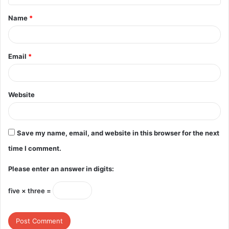
t
Name
*
*
Email
*
Website
Save my name, email, and website in this browser for the next
time I comment.
Please enter an answer in digits:
five × three =