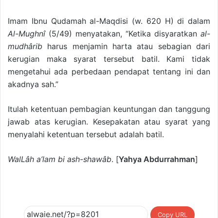
Imam Ibnu Qudamah al-Maqdisi (w. 620 H) di dalam
Al-Mughnî
(5/49) menyatakan, “Ketika disyaratkan
al-
mudhârib
harus menjamin harta atau sebagian dari
kerugian maka syarat tersebut batil. Kami tidak
mengetahui ada perbedaan pendapat tentang ini dan
akadnya sah.”
Itulah ketentuan pembagian keuntungan dan tanggung
jawab atas kerugian. Kesepakatan atau syarat yang
menyalahi ketentuan tersebut adalah batil.
WalLâh a’lam bi ash-shawâb
. [
Yahya Abdurrahman
]
Copy URL