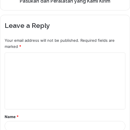
Pasukan dan Peralatan yang Kami Kirim
Leave a Reply
Your email address will not be published.
Required fields are
marked
*
C
o
m
m
e
n
t
Name
*
*