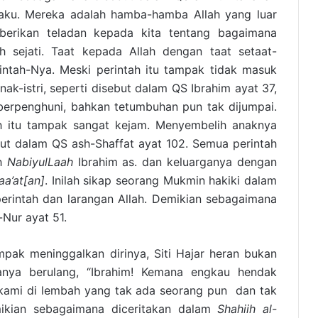
laku. Mereka adalah hamba-hamba Allah yang luar
erikan teladan kepada kita tentang bagaimana
h sejati. Taat kepada Allah dengan taat setaat-
intah-Nya. Meski perintah itu tampak tidak masuk
nak-istri, seperti disebut dalam QS Ibrahim ayat 37,
berpenghuni, bahkan tetumbuhan pun tak dijumpai.
ah itu tampak sangat kejam. Menyembelih anaknya
ebut dalam QS ash-Shaffat ayat 102. Semua perintah
eh
NabiyulLaah
Ibrahim as. dan keluarganya dengan
aa’at[an]
. Inilah sikap seorang Mukmin hakiki dalam
erintah dan larangan Allah. Demikian sebagaimana
Nur ayat 51.
pak meninggalkan dirinya, Siti Hajar heran bukan
tanya berulang, “Ibrahim! Kemana engkau hendak
kami di lembah yang tak ada seorang pun dan tak
kian sebagaimana diceritakan dalam
Shahiih al-