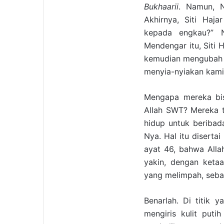
Bukhaarii
. Namun, N
Akhirnya, Siti Haja
kepada engkau?” N
Mendengar itu, Siti H
kemudian mengubah si
menyia-nyiakan kami)
Mengapa mereka bis
Allah SWT? Mereka te
hidup untuk beribad
Nya. Hal itu diserta
ayat 46, bahwa All
yakin, dengan ketaa
yang melimpah, seba
Benarlah. Di titik 
mengiris kulit puti