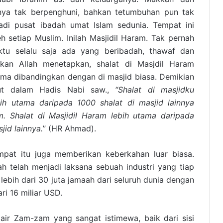
unya tak berpenghuni, bahkan tetumbuhan pun tak
adi pusat ibadah umat Islam sedunia. Tempat ini
eh setiap Muslim. Inilah Masjidil Haram. Tak pernah
ktu selalu saja ada yang beribadah, thawaf dan
hkan Allah menetapkan, shalat di Masjdil Haram
utama dibandingkan dengan di masjid biasa. Demikian
ut dalam Hadis Nabi saw.,
“Shalat di masjidku
ih utama daripada 1000 shalat di masjid lainnya
am. Shalat di Masjidil Haram lebih utama daripada
jid lainnya.
” (HR Ahmad).
mpat itu juga memberikan keberkahan luar biasa.
h telah menjadi laksana sebuah industri yang tiap
 lebih dari 30 juta jamaah dari seluruh dunia dengan
ari 16 miliar USD.
 air Zam-zam yang sangat istimewa, baik dari sisi