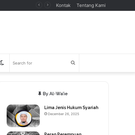
Kontak
Tentang Kami
debar
Switch
Search
skin
for
By Al-Wa’ie
Lima Jenis Hukum Syariah
December 26, 2025
Peran Perempuan