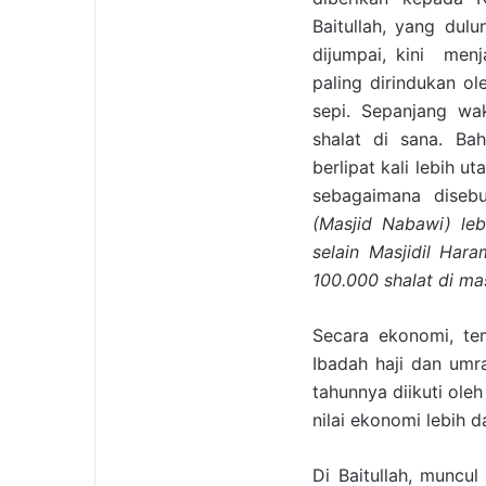
Baitullah, yang dul
dijumpai, kini menj
paling dirindukan ol
sepi. Sepanjang wa
shalat di sana. Ba
berlipat kali lebih 
sebagaimana diseb
(Masjid Nabawi) leb
selain Masjidil Har
100.000 shalat di mas
Secara ekonomi, te
Ibadah haji dan umra
tahunnya diikuti oleh
nilai ekonomi lebih d
Di Baitullah, muncul