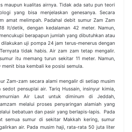
as maupun kualitas airnya. Tidak ada satu pun teori
ologi yang bisa menjelaskan genesanya. Secara
zam amat melimpah. Padahal debit sumur Zam Zam
 18 lt/detik, dengan kedalaman 42 meter. Namun,
a mencukupi berapapun jumlah yang dibutuhkan atau
h dilakukan uji pompa 24 jam terus-menerus dengan
 Ternyata tidak habis. Air zam zam tetap mengalir.
sumur itu memang turun sekitar 11 meter. Namun,
menit bisa kembali ke posisi semula.
ur Zam-zam secara alami mengalir di setiap musim
sedot pensuplai air. Tariq Hussain, insinyur kimia,
 Pemurnian Air Laut untuk diminum di Jeddah,
zamzam melalui proses penyaringan alamiah yang
elalui bebatuan dan pasir yang berlapis-lapis. Pada
t semua sumur di sekitar Makkah kering, sumur
irkan air. Pada musim haji, rata-rata 50 juta liter