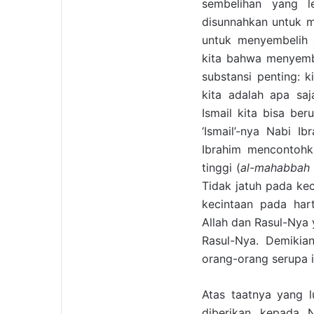
sembelihan yang le
disunnahkan untuk m
untuk menyembelih 
kita bahwa menyembe
substansi penting: k
kita adalah apa saj
Ismail kita bisa ber
‘Ismail’-nya Nabi I
Ibrahim mencontohk
tinggi (
al-mahabbah a
Tidak jatuh pada ke
kecintaan pada har
Allah dan Rasul-Nya 
Rasul-Nya. Demikian
orang-orang serupa 
Atas taatnya yang l
diberikan kepada 