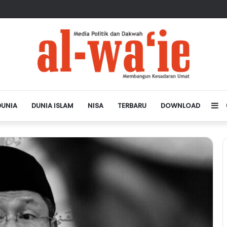
sa Depan Dunia Islam
DUNIA
DUNIA ISLAM
NISA
TERBARU
DOWNLOAD
Si