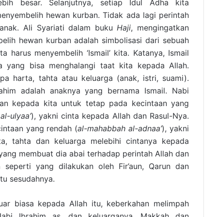
bih besar. Selanjutnya, setiap Idul Adha kita
enyembelih hewan kurban. Tidak ada lagi perintah
anak. Ali Syariati dalam buku
Haji
, mengingatkan
lih hewan kurban adalah simbolisasi dari sebuah
ita harus menyembelih ‘Ismail’ kita. Katanya, Ismail
a yang bisa menghalangi taat kita kepada Allah.
upa harta, tahta atau keluarga (anak, istri, suami).
brahim adalah anaknya yang bernama Ismail. Nabi
an kepada kita untuk tetap pada kecintaan yang
l-ulyaa’
), yakni cinta kepada Allah dan Rasul-Nya.
cintaan yang rendah (
al-mahabbah al-adnaa’
), yakni
ta, tahta dan keluarga melebihi cintanya kepada
yang membuat dia abai terhadap perintah Allah dan
 seperti yang dilakukan oleh Fir’aun, Qarun dan
itu sesudahnya.
uar biasa kepada Allah itu, keberkahan melimpah
Nabi Ibrahim as. dan keluarganya. Makkah dan