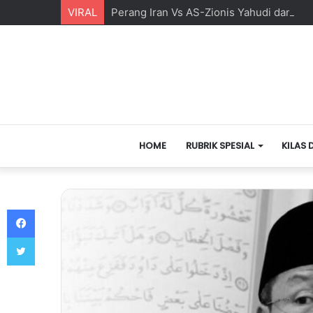
VIRAL
Perang Iran Vs AS-Zionis Yahudi dan Ma
HOME
RUBRIK SPESIAL
KILAS 
Facebook
Twitter