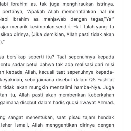
abi Ibrahim as. tak juga menghiraukan istrinya.
r bertanya, “Apakah Allah memerintahkan hal ini
abi Ibrahim as. menjawab dengan tegas,”Ya.”
ajar menarik kesimpulan sendiri. Hal itulah yang itu
kap dirinya, (Jika demikian, Allah pasti tidak akan
.”
a bersikap seperti itu? Taat sepenuhnya kepada
ntu sadar betul bahwa tak ada realisasi dari misi
ah kepada Allah, kecuali taat sepenuhnya kepada-
i keyakinan, sebagaimana disebut dalam QS Fushilat
ah tidak akan mungkin menzalimi hamba-Nya. Juga
tan itu, Allah pasti akan memberikan keberkahan
gaimana disebut dalam hadis qudsi riwayat Ahmad.
yang sangat menentukan, saat pisau tajam hendak
h leher Ismail, Allah menggantikan dirinya dengan