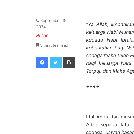
September 19,
“Ya Allah, limpahk
2024
keluarga Nabi Muha
390
kepada Nabi Ibrah
5 minutes read
keberkahan bagi Na
sebagaimana telah E
Facebook
Twitter
Print
bagi keluarga Nabi
Terpuji dan Maha Ag
++++
Idul Adha dan musim
Allah kepada kita 
sebagai
uswah hasa