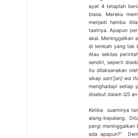
ayat 4 tetaplah ber
biasa. Mereka memb
menjadi hamba Alla
taatnya. Apapun per
akal. Meninggalkan a
di lembah yang tak 
Atau sekilas perint
sendiri, seperti dis
itu dilaksanakan ol
sikap
sam’[an] wa th
menghadapi setiap p
disebut dalam QS an-
Ketika suaminya tam
alang-kepalang. Di
pergi meninggalkan 
ada apapun?” Demi