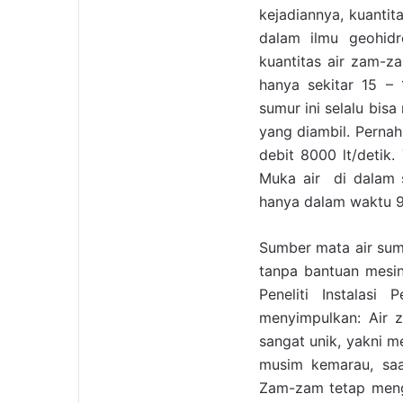
kejadiannya, kuantit
dalam ilmu geohidr
kuantitas air zam-
hanya sekitar 15 –
sumur ini selalu bis
yang diambil. Perna
debit 8000 lt/detik.
Muka air di dalam 
hanya dalam waktu 9 
Sumber mata air sum
tanpa bantuan mesin 
Peneliti Instalasi
menyimpulkan: Air 
sangat unik, yakni m
musim kemarau, saa
Zam-zam tetap mengal