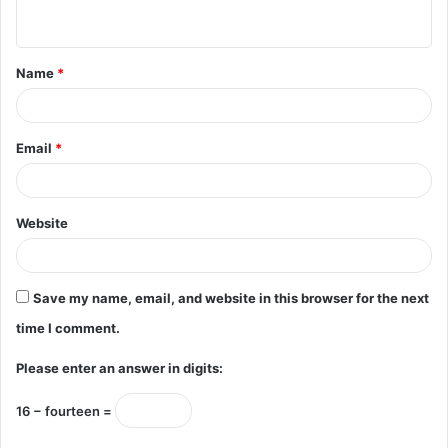
n
t
Name
*
*
Email
*
Website
Save my name, email, and website in this browser for the next
time I comment.
Please enter an answer in digits:
16 − fourteen =