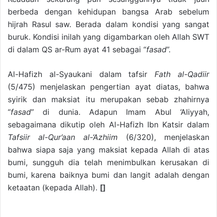
berbeda dengan kehidupan bangsa Arab sebelum
hijrah Rasul saw. Berada dalam kondisi yang sangat
buruk. Kondisi inilah yang digambarkan oleh Allah SWT
di dalam QS ar-Rum ayat 41 sebagai “
fasad
”.
Al-Hafizh al-Syaukani dalam tafsir
Fath al-Qadiir
(5/475) menjelaskan pengertian ayat diatas, bahwa
syirik dan maksiat itu merupakan sebab zhahirnya
“
fasad
” di dunia. Adapun Imam Abul ‘Aliyyah,
sebagaimana dikutip oleh Al-Hafizh Ibn Katsir dalam
Tafsiir al-Qur’aan al-‘Azhiim
(6/320), menjelaskan
bahwa siapa saja yang maksiat kepada Allah di atas
bumi, sungguh dia telah menimbulkan kerusakan di
bumi, karena baiknya bumi dan langit adalah dengan
ketaatan (kepada Allah).
[]