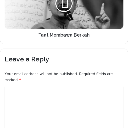
Taat Membawa Berkah
Leave a Reply
Your email address will not be published.
Required fields are
marked
*
C
o
m
m
e