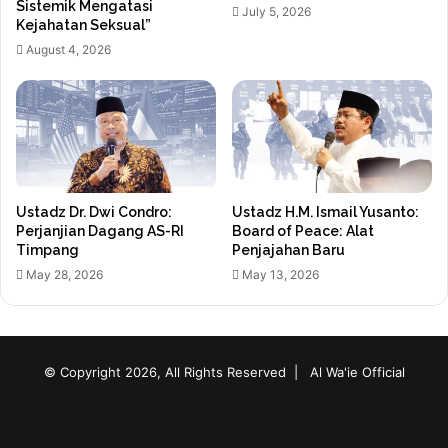
Sistemik Mengatasi
July 5, 2026
Kejahatan Seksual”
August 4, 2026
Ustadz Dr. Dwi Condro:
Ustadz H.M. Ismail Yusanto:
Perjanjian Dagang AS-RI
Board of Peace: Alat
Timpang
Penjajahan Baru
May 28, 2026
May 13, 2026
© Copyright 2026, All Rights Reserved |
Al Wa'ie Official
Facebook
Twitter
YouTube
Instagram