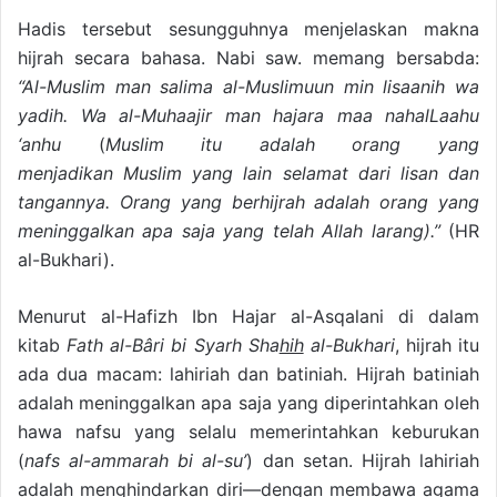
Hadis tersebut sesungguhnya menjelaskan makna
hijrah secara bahasa. Nabi saw. memang bersabda:
“Al-Muslim man salima al-Muslimuun min lisaanih wa
yadih. Wa al-Muhaajir man hajara maa nahalLaahu
‘anhu
(
Muslim itu adalah orang yang
menjadikan Muslim yang lain selamat dari lisan dan
tangannya.
Orang yang berhijrah adalah orang yang
meninggalkan apa saja yang telah Allah larang).”
(HR
al-Bukhari).
Menurut al-Hafizh Ibn Hajar al-Asqalani di dalam
kitab
Fath al-Bâri bi Syarh Sha
hih
al-Bukhari
, hijrah itu
ada dua macam: lahiriah dan batiniah. Hijrah batiniah
adalah meninggalkan apa saja yang diperintahkan oleh
hawa nafsu yang selalu memerintahkan keburukan
(
nafs al-ammarah bi al-su’
) dan setan. Hijrah lahiriah
adalah menghindarkan diri—dengan membawa agama