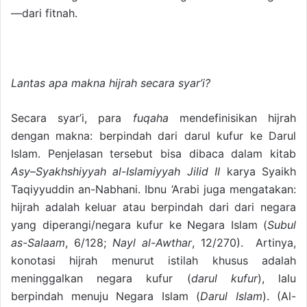
—dari fitnah.
Lantas apa makna hijrah secara syar’i?
Secara syar’i, para
fuqaha
mendefinisikan hijrah
dengan makna: berpindah dari darul kufur ke Darul
Islam. Penjelasan tersebut bisa dibaca dalam kitab
Asy
–
Syakhshiyyah al-Islamiyyah Jilid II
karya Syaikh
Taqiyyuddin an-Nabhani. Ibnu ‘Arabi juga mengatakan:
hijrah adalah keluar atau berpindah dari dari negara
yang diperangi/negara kufur ke Negara Islam (
Subul
as-Salaam
, 6/128;
Nayl al-Awthar
, 12/270). Artinya,
konotasi hijrah menurut istilah khusus adalah
meninggalkan negara kufur (
darul kufur
), lalu
berpindah menuju Negara Islam (
Darul Islam
). (Al-