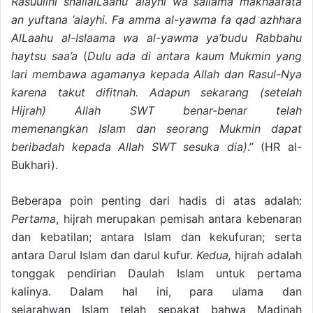
Rasuulihi shallalLaahu ‘alayhi wa sallama makhaafata
an yuftana ‘alayhi. Fa amma al-yawma fa qad azhhara
AlLaahu al-Islaama wa al-yawma ya’budu Rabbahu
haytsu saa’a
(
Dulu ada di antara kaum Mukmin yang
lari membawa agamanya kepada Allah dan Rasul-Nya
karena takut difitnah. Adapun sekarang (setelah
Hijrah) Allah SWT benar-benar telah
memenangkan Islam dan seorang Mukmin dapat
beribadah kepada Allah SWT sesuka dia)
.” (HR al-
Bukhari).
Beberapa poin penting dari hadis di atas adalah:
Pertama
, hijrah merupakan pemisah antara kebenaran
dan kebatilan; antara Islam dan kekufuran; serta
antara Darul Islam dan darul kufur.
Kedua,
hijrah adalah
tonggak pendirian Daulah Islam untuk pertama
kalinya. Dalam hal ini, para ulama dan
sejarahwan Islam telah sepakat bahwa Madinah