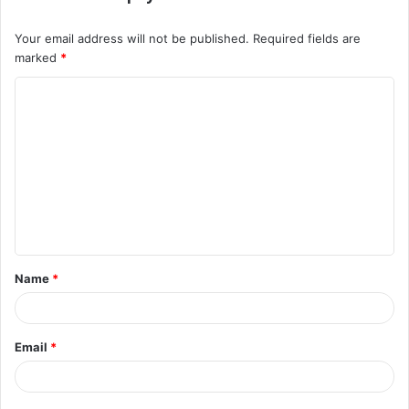
Your email address will not be published.
Required fields are
marked
*
C
o
m
m
e
n
t
Name
*
*
Email
*