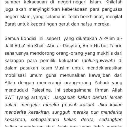
sumber kekacauan di negeri-negeri Islam. Khilafah
juga akan menyingkirkan keberadaan para penguasa
negeri Islam, yang selama ini telah berkhianat, menjilat
Barat untuk kepentingan perut dan nafsu mereka.
Semua kondisi ini, seperti yang dikatakan Al-‘Alim al-
Jalil Atha’ bin Khalil Abu ar-Rasytah, Amir Hizbut Tahrir,
seharusnya mendorong orang-orang yang mukhlis dari
kalangan para pemilik kekuatan (
ahlul-quwwah
) di
dalam pasukan kaum Muslim untuk mendeklarasikan
mobilisasi umum guna menunaikan kewajiban dari
Allah dengan memerangi orang-orang Yahudi yang
menduduki Palestina. Ini sebagaimana firman Allah
SWT (yang artinya):
Janganlah kalian berhati lemah
dalam mengejar mereka (musuh kalian). Jika kalian
menderita kesakitan, sungguh mereka pun menderita
kesakitan, sebagaimana kalian derita, sedangkan
kalian mengharap dari Allah apa yang tidak mereka