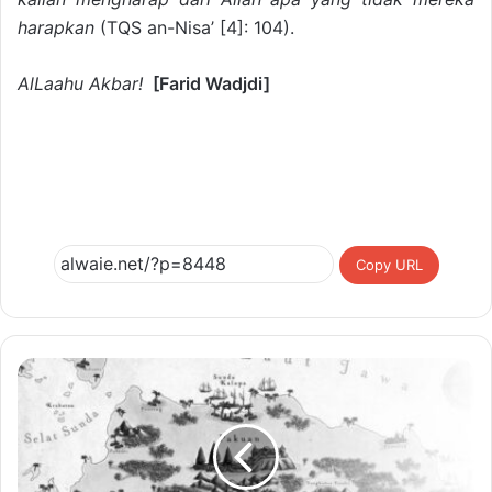
harapkan
(TQS an-Nisa’ [4]: 104).
AlLaahu Akbar!
[Farid Wadjdi]
Copy URL