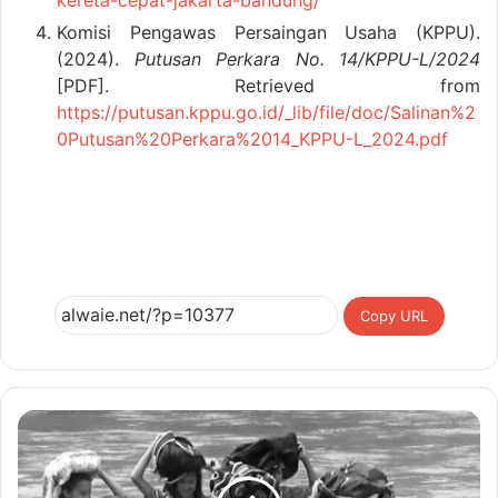
kereta-cepat-jakarta-bandung/
Komisi Pengawas Persaingan Usaha (KPPU).
(2024).
Putusan Perkara No. 14/KPPU-L/2024
[PDF]. Retrieved from
https://putusan.kppu.go.id/_lib/file/doc/Salinan%2
0Putusan%20Perkara%2014_KPPU-L_2024.pdf
Copy URL