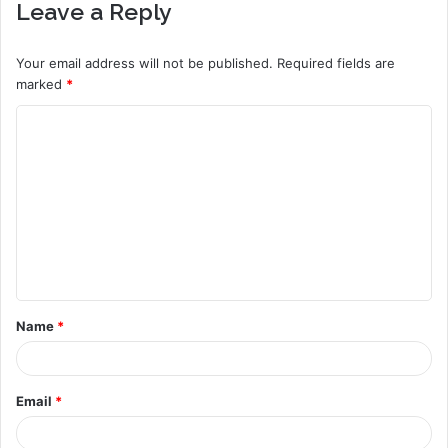
Leave a Reply
Your email address will not be published.
Required fields are
marked
*
C
o
m
m
e
n
t
Name
*
*
Email
*