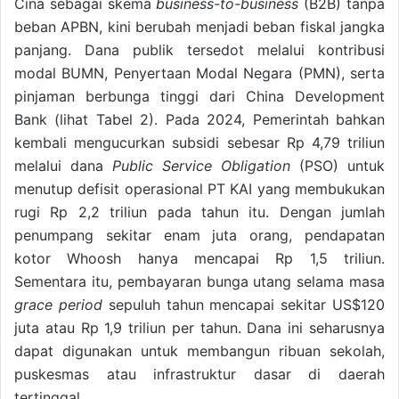
Cina sebagai skema
business-to-business
(B2B) tanpa
beban APBN, kini berubah menjadi beban fiskal jangka
panjang. Dana publik tersedot melalui kontribusi
modal BUMN, Penyertaan Modal Negara (PMN), serta
pinjaman berbunga tinggi dari China Development
Bank (lihat Tabel 2). Pada 2024, Pemerintah bahkan
kembali mengucurkan subsidi sebesar Rp 4,79 triliun
melalui dana
Public Ser­vice Obligation
(PSO) untuk
menutup defisit operasional PT KAI yang membukukan
rugi Rp 2,2 triliun pada tahun itu. Dengan jumlah
penumpang sekitar enam juta orang, pendapatan
kotor Whoosh hanya mencapai Rp 1,5 triliun.
Sementara itu, pembayaran bunga utang selama masa
grace period
sepuluh tahun mencapai sekitar US$120
juta atau Rp 1,9 triliun per tahun. Dana ini seharusnya
dapat digunakan untuk membangun ribuan sekolah,
puskesmas atau infrastruktur dasar di daerah
tertinggal.