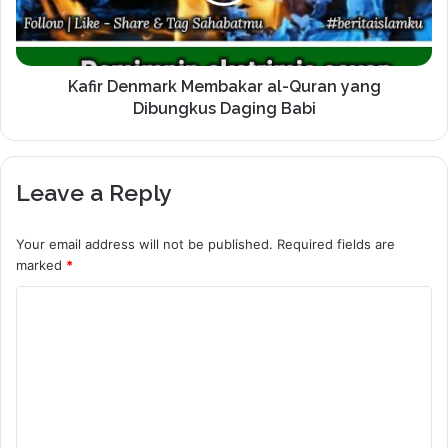
Kafir Denmark Membakar al-Quran yang
Dibungkus Daging Babi
Leave a Reply
Your email address will not be published.
Required fields are
marked
*
C
o
m
m
e