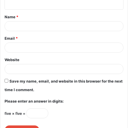
n
t
Name
*
*
Email
*
Website
Save my name, email, and website in this browser for the next
time I comment.
Please enter an answer in digits:
five × five =