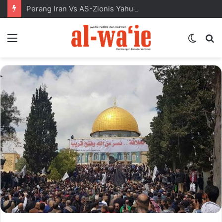
Perang Iran Vs AS-Zionis Yahudi dan Masa Depan Dunia Islam
Menu
Switc
S
skin
fo