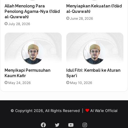
Allah Menolong Para
Menyiapkan Kekuatan (I’dâd
Penolong Agama-Nya (I’dâd
al-Quwwah)
al-Quwwah)
June 28, 2026
July 28, 2026
Menyikapi Permusuhan
Idul Fitri: Kembali ke Aturan
Kaum Kafir
Syar’i
May 24, 2026
May 10, 2026
© Copyright 2026, All Rights Reserved |
Al Wa'ie Official
Facebook
Twitter
YouTube
Instagram