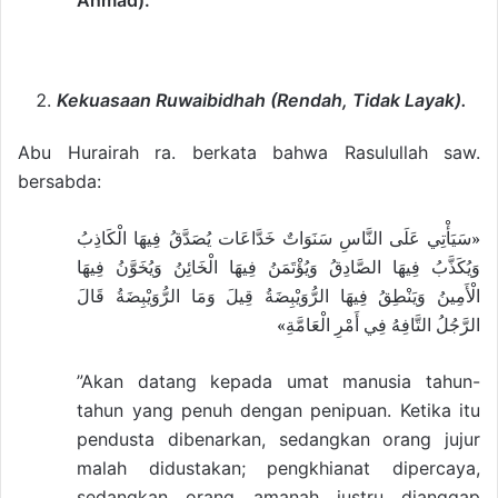
Ahmad).
Kekuasaan Ruwaibidhah (Rendah, Tidak Layak).
Abu Hurairah ra. berkata bahwa Rasulullah saw.
bersabda:
«سَيَأْتِي عَلَى النَّاسِ سَنَوَاتٌ خَدَّاعَات يُصَدَّقُ فِيهَا الْكَاذِبُ
وَيُكَذَّبُ فِيهَا الصَّادِقُ وَيُؤْتَمَنُ فِيهَا الْخَائِنُ وَيُخَوَّنُ فِيهَا
الْأَمِينُ وَيَنْطِقُ فِيهَا الرُّوَيْبِضَةُ قِيلَ وَمَا الرُّوَيْبِضَةُ قَالَ
الرَّجُلُ التَّافِهُ فِي أَمْرِ الْعَامَّةِ»
”Akan datang kepada umat manusia tahun-
tahun yang penuh dengan penipuan. Ketika itu
pendusta dibenarkan, sedangkan orang jujur
malah didustakan; pengkhianat dipercaya,
sedangkan orang amanah justru dianggap