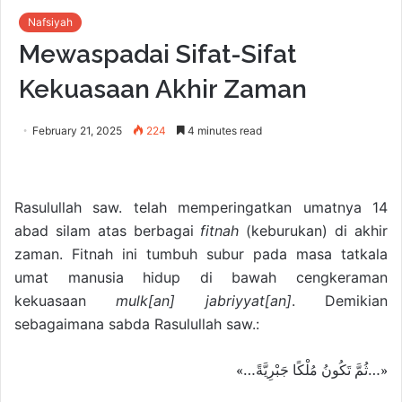
Nafsiyah
Mewaspadai Sifat-Sifat
Kekuasaan Akhir Zaman
February 21, 2025
224
4 minutes read
Rasulullah saw. telah memperingatkan umatnya 14
abad silam atas berbagai
fitnah
(keburukan) di akhir
zaman. Fitnah ini tumbuh subur pada masa tatkala
umat manusia hidup di bawah cengkeraman
kekuasaan
mulk[an] jabriyyat[an]
. Demikian
sebagaimana sabda Rasulullah saw.:
«…ثُمَّ تَكُونُ مُلْكًا جَبْرِيَّةً…»