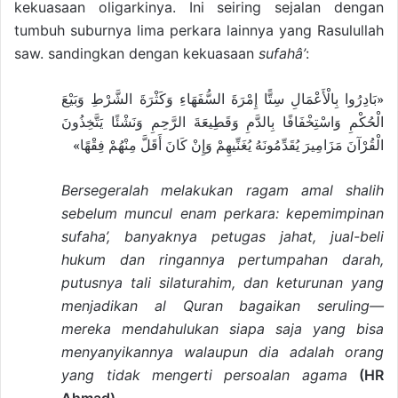
kekuasaan oligarkinya. Ini seiring sejalan dengan
tumbuh suburnya lima perkara lainnya yang Rasulullah
saw. sandingkan dengan kekuasaan
sufahâ’
:
«بَادِرُوا بِالْأَعْمَالِ سِتًّا إِمْرَةَ السُّفَهَاءِ وَكَثْرَةَ الشَّرْطِ وَبَيْعَ
الْحُكْمِ وَاسْتِخْفَافًا بِالدَّمِ وَقَطِيعَةَ الرَّحِمِ وَنَشْئًا يَتَّخِذُونَ
الْقُرْآنَ مَزَامِيرَ يُقَدِّمُونَهُ يُغَنِّيهِمْ وَإِنْ كَانَ أَقَلَّ مِنْهُمْ فِقْهًا»
Bersegeralah melakukan ragam amal shalih
sebelum muncul enam perkara: kepemimpinan
sufaha’, banyaknya petugas jahat, jual-beli
hukum dan ringannya pertumpahan darah,
putusnya tali silaturahim, dan keturunan yang
menjadikan al Quran bagaikan seruling—
mereka mendahulukan siapa saja yang bisa
menyanyikannya walaupun dia adalah orang
yang tidak mengerti persoalan agama
(HR