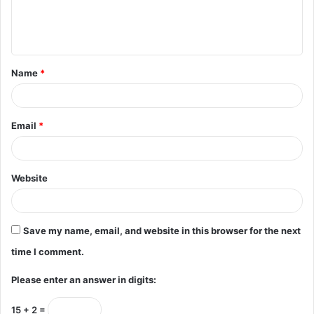
e
n
t
Name
*
*
Email
*
Website
Save my name, email, and website in this browser for the next
time I comment.
Please enter an answer in digits:
15 + 2 =