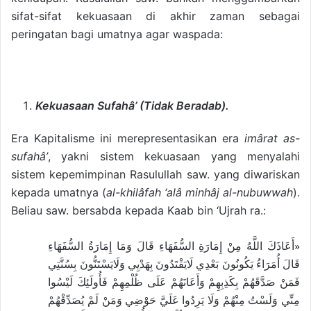
sifat-sifat kekuasaan di akhir zaman sebagai
peringatan bagi umatnya agar waspada:
Kekuasaan Sufahâ’ (Tidak Beradab).
Era Kapitalisme ini merepresentasikan era
imârat as-
sufahâ’
, yakni sistem kekuasaan yang menyalahi
sistem kepemimpinan Rasulullah saw. yang diwariskan
kepada umatnya (
al-khilâfah ‘alâ minhâj al-nubuwwah
).
Beliau saw. bersabda kepada Kaab bin ‘Ujrah ra.:
«أَعَاذَكَ اللَّهُ مِنْ إِمَارَةِ السُّفَهَاءِ قَالَ وَمَا إِمَارَةُ السُّفَهَاءِ
قَالَ أُمَرَاءُ يَكُونُونَ بَعْدِي لَايَقْتَدُونَ بِهَدْيِي وَلَايَسْتَنُّونَ بِسُنَّتِي
فَمَنْ صَدَّقَهُمْ بِكَذِبِهِمْ وَأَعَانَهُمْ عَلَى ظُلْمِهِمْ فَأُولَئِكَ لَيْسُوا
مِنِّي وَلَسْتُ مِنْهُمْ وَلَا يَرِدُوا عَلَيَّ حَوْضِي وَمَنْ لَمْ يُصَدِّقْهُمْ