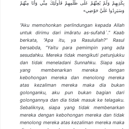
بِكَذِبِهِمْ وَلَمْ يُعِنْهُمْ عَلَى ظُلْمِهِمْ فَأُولَئِكَ مِنِّي وَأَنَا مِنْهُمْ
وَسَيَرِدُوا عَلَيَّ حَوْضِي»
“Aku memohonkan perlindungan kepada Allah
untuk dirimu dari imâratu as-sufahâ`.” Kaab
berkata, “Apa itu, ya Rasulullah?” Rasul
bersabda, “Yaitu para pemimpin yang ada
sesudahku. Mereka tidak mengikuti petunjukku
dan tidak meneladani Sunnahku. Siapa saja
yang membenarkan mereka dengan
kebohongan mereka dan menolong mereka
atas kezaliman mereka maka dia bukan
golonganku, aku pun bukan bagian dari
golongannya dan dia tidak masuk ke telagaku.
Sebaliknya, siapa yang tidak membenarkan
mereka dengan kebohongan mereka dan tidak
menolong mereka atas kezaliman mereka maka