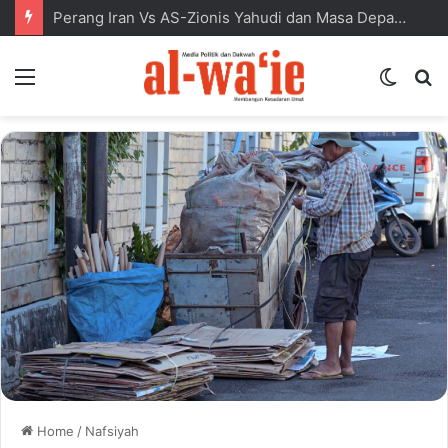
Perang Iran Vs AS-Zionis Yahudi dan Masa Depan Dunia Islam
Menu
Switc
S
skin
fo
Home
/
Nafsiyah