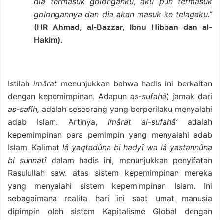
dia termasuk golonganku, aku pun termasuk
golongannya dan dia akan masuk ke telagaku.”
(HR Ahmad, al-Bazzar, Ibnu Hibban dan al-
Hakim).
Istilah
imârat
menunjukkan bahwa hadis ini berkaitan
dengan kepemimpinan. Adapun
as-sufahâ’,
jamak dari
as-safîh,
adalah seseorang yang berperilaku menyalahi
adab Islam. Artinya,
imârat al-sufahâ’
adalah
kepemimpinan para pemimpin yang menyalahi adab
Islam. Kalimat
lâ yaqtadûna bi hadyî wa lâ yastannûna
bi sunnatî
dalam hadis ini, menunjukkan penyifatan
Rasulullah saw. atas sistem kepemimpinan mereka
yang menyalahi sistem kepemimpinan Islam. Ini
sebagaimana realita hari ini saat umat manusia
dipimpin oleh sistem Kapitalisme Global dengan