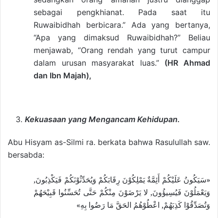
sebagai pengkhianat. Pada saat itu
Ruwaibidhah berbicara.” Ada yang bertanya,
“Apa yang dimaksud Ruwaibidhah?” Beliau
menjawab, “Orang rendah yang turut campur
dalam urusan masyarakat luas.”
(HR Ahmad
dan Ibn Majah),
Kekuasaan yang Mengancam Kehidupan.
Abu Hisyam as-Silmi ra. berkata bahwa Rasulullah saw.
bersabda:
«سَيَكُونُ عَلَيْكُمْ أَئِمَّةٌ يَمْلِكُوْنَ رِقَابَكُمْ وَيُحَدِّثُوْنَكُمْ فَيَكْذِبُونَ,
وَيَعْمَلُوْنَ فَيُسِيؤُونَ, لا يَرْضَوْنَ مِنْكُمْ حَتَّى تُحَسِّنُوا قَبِيْحَهُمْ
وَتُصَدِّقُوْا كَذِبَهُمْ, اعْطُوْهُمُ الحَقَّ مَا رَضُوا بِهِ»