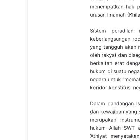
menempatkan hak p
urusan Imamah (Khilaf
Sistem peradilan
keberlangsungan rod
yang tangguh akan m
oleh rakyat dan dise
berkaitan erat den
hukum di suatu negar
negara untuk “memak
koridor konstitusi ne
Dalam pandangan Is
dan kewajiban yang 
merupakan instru
hukum Allah SWT a
‘Athiyat menyataka