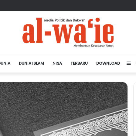
sa Depan Dunia Islam
DUNIA
DUNIA ISLAM
NISA
TERBARU
DOWNLOAD
Si