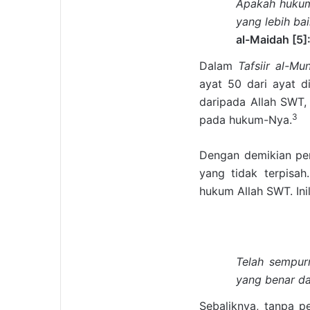
Apakah hukum
yang lebih ba
al-Maidah [5]:
Dalam
Tafsiir al-Mun
ayat 50 dari ayat d
daripada Allah SWT,
3
pada hukum-Nya.
Dengan demikian pe
yang tidak terpisa
hukum Allah SWT. Ini
Telah sempur
yang benar da
Sebaliknya, tanpa p