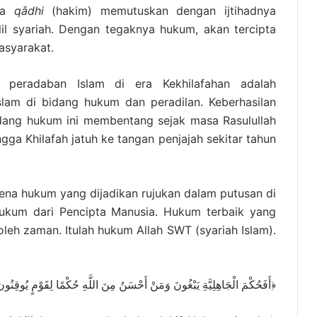
ara
qâdhi
(hakim) memutuskan dengan ijtihadnya
lil syariah. Dengan tegaknya hukum, akan tercipta
asyarakat.
 peradaban Islam di era Kekhilafahan adalah
slam di bidang hukum dan peradilan. Keberhasilan
dang hukum ini membentang sejak masa Rasulullah
gga Khilafah jatuh ke tangan penjajah sekitar tahun
ena hukum yang dijadikan rujukan dalam putusan di
hukum dari Pencipta Manusia. Hukum terbaik yang
oleh zaman. Itulah hukum Allah SWT (syariah Islam).
أَفَحُكْمَ الْجَاهِلِيَّةِ يَبْغُونَ وَمَنْ أَحْسَنُ مِنَ اللَّهِ حُكْمًا لِقَوْمٍ يُوقِنُو﴾