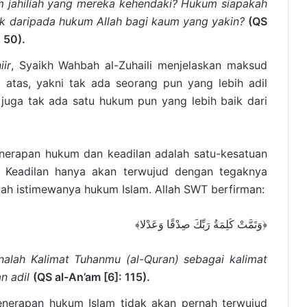
 jahiliah yang mereka kehendaki? Hukum siapakah
ik daripada hukum Allah bagi kaum yang yakin?
(QS
 50).
iir
, Syaikh Wahbah al-Zuhaili menjelaskan maksud
i atas, yakni tak ada seorang pun yang lebih adil
 juga tak ada satu hukum pun yang lebih baik dari
nerapan hukum dan keadilan adalah satu-kesatuan
h. Keadilan hanya akan terwujud dengan tegaknya
lah istimewanya hukum Islam. Allah SWT berfirman:
﴿وَتَمَّتْ كَلِمَةُ رَبِّكَ صِدْقًا وَعَدْلا﴾
nalah Kalimat Tuhanmu (al-Quran) sebagai kalimat
n adil
(QS al-An’am [6]: 115).
enerapan hukum Islam tidak akan pernah terwujud