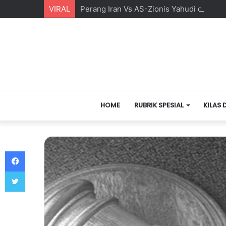
VIRAL
Perang Iran Vs AS-Zionis Yahudi dan Ma
HOME
RUBRIK SPESIAL
KILAS 
Facebook
Twitter