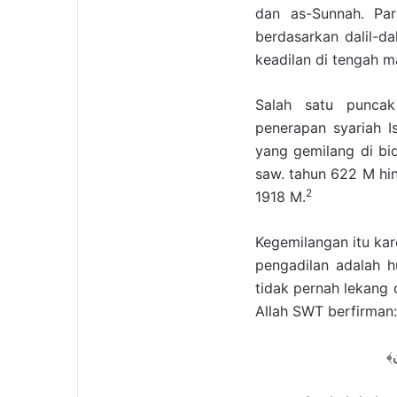
dan as-Sunnah. P
berdasarkan dalil-da
keadilan di tengah m
Salah satu puncak
penerapan syariah I
yang gemilang di bi
saw. tahun 622 M hin
2
1918 M.
Kegemilangan itu kar
pengadilan adalah 
tidak pernah lekang 
Allah SWT berfirman:
﴿ن