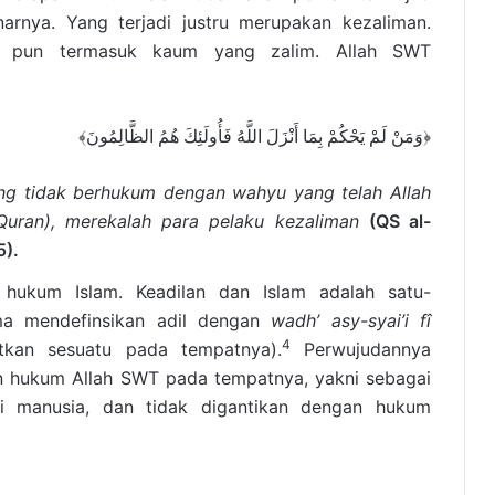
arnya. Yang terjadi justru merupakan kezaliman.
 pun termasuk kaum yang zalim. Allah SWT
﴿وَمَنْ لَمْ يَحْكُمْ بِمَا أَنْزَلَ اللَّهُ فَأُولَئِكَ هُمُ الظَّالِمُونَ﴾
ang tidak berhukum dengan wahyu yang telah Allah
-Quran), merekalah para pelaku kezaliman
(QS al-
5).
n hukum Islam. Keadilan dan Islam adalah satu-
ma mendefinsikan adil dengan
wadh’ asy-syai’i fî
4
tkan sesuatu pada tempatnya).
Perwujudannya
 hukum Allah SWT pada tempatnya, yakni sebagai
i manusia, dan tidak digantikan dengan hukum