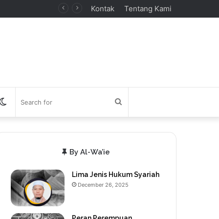
Kontak
Tentang Kami
debar
Switch
Search
skin
for
By Al-Wa’ie
Lima Jenis Hukum Syariah
December 26, 2025
Peran Perempuan