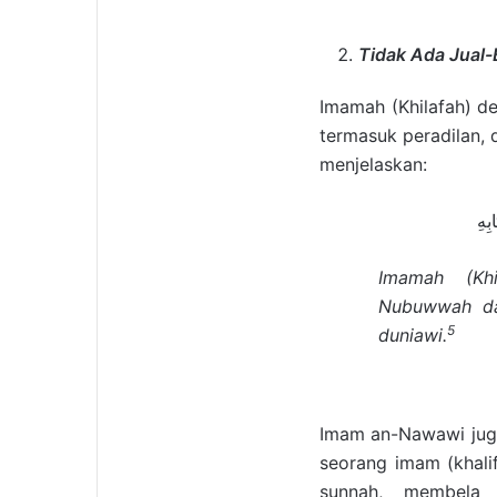
Tidak Ada Jual-
Imamah (Khilafah) d
termasuk peradilan,
menjelaskan:
بِهِ
Imamah (Khi
Nubuwwah dal
5
duniawi.
Imam an-Nawawi jug
seorang imam (khal
sunnah, membela 