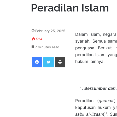
Peradilan Islam
February 25, 2025
Dalam Islam, negara
524
syariah. Semua sam
7 minutes read
penguasa. Berikut 
peradilan Islam yan
Facebook
Twitter
Print
hukum lainnya.
Bersumber dari
Peradilan (
qadhaa’
)
keputusan hukum ya
1
sabil al-ilzaam
)
. Su