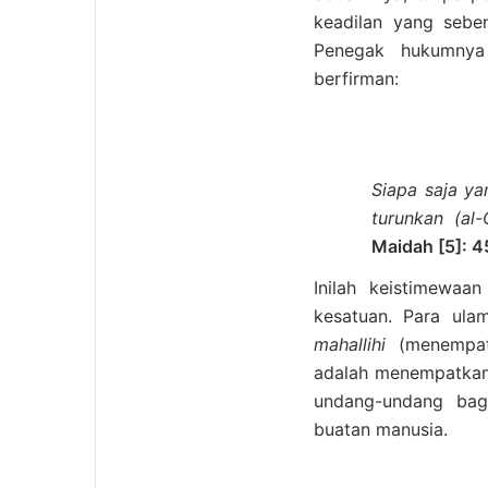
keadilan yang seben
Penegak hukumnya
berfirman:
Siapa saja y
turunkan (al
Maidah [5]: 4
Inilah keistimewaa
kesatuan. Para ula
mahallihi
(menempa
adalah menempatkan
undang-undang bag
buatan manusia.