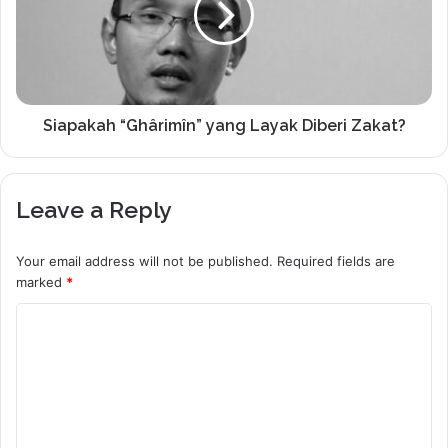
Siapakah “Ghârimîn” yang Layak Diberi Zakat?
Leave a Reply
Your email address will not be published.
Required fields are
marked
*
C
o
m
m
e