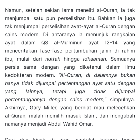
Namun, setelah sekian lama meneliti al-Quran, ia tak
menjumpai satu pun perselisihan itu. Bahkan ia juga
tak menjumpai perselisihan ayat-ayat al-Quran dengan
sains modern. Di antaranya ia menunjuk rangkaian
ayat dalam QS al-Mu’minun ayat 12–14 yang
menceritakan fase-fase pertumbuhan janin di rahim
ibu, mulai dari
nutfah
hingga
idhaamah
. Semuanya
persis sama dengan yang diketahui dalam ilmu
kedokteran modern.
“Al-Quran, di dalamnya bukan
hanya tidak dijumpai pertentangan ayat satu dengan
yang lainnya, tetapi juga tidak dijumpai
pertentangannya dengan sains modern,
” simpulnya.
Akhirnya, Gary Miller, yang berniat mau melecehkan
al-Quran, malah memilih masuk Islam, dan mengubah
namanya menjadi Abdul Wahid Omar.
Dari dua kisah di atas, nyatalah betapa besar