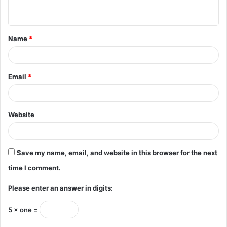
n
t
Name
*
*
Email
*
Website
Save my name, email, and website in this browser for the next
time I comment.
Please enter an answer in digits:
5 × one =