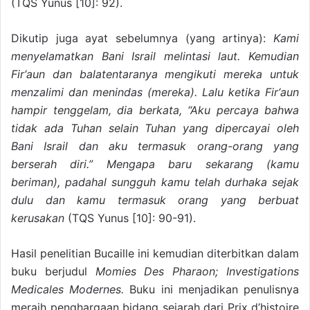
(TQS Yunus [10]: 92).
Dikutip juga ayat sebelumnya (yang artinya):
Kami
menyelamatkan Bani Israil melintasi laut. Kemudian
Fir‘aun dan balatentaranya mengikuti mereka untuk
menzalimi dan menindas (mereka). Lalu ketika Fir‘aun
hampir tenggelam, dia berkata, “Aku percaya bahwa
tidak ada Tuhan selain Tuhan yang dipercayai oleh
Bani Israil dan aku termasuk orang-orang yang
berserah diri.” Mengapa baru sekarang (kamu
beriman), padahal sungguh kamu telah durhaka sejak
dulu dan kamu termasuk orang yang berbuat
kerusakan
(TQS Yunus [10]: 90-91).
Hasil penelitian Bucaille ini kemudian diterbitkan dalam
buku berjudul
Momies Des Pharaon; Investigations
Medicales Modernes.
Buku ini menjadikan penulisnya
meraih penghargaan bidang sejarah dari Prix d’histoire