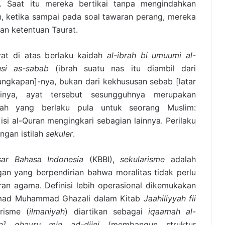
. Saat itu mereka bertikai tanpa mengindahkan
n, ketika sampai pada soal tawaran perang, mereka
an ketentuan Taurat.
yat di atas berlaku kaidah
al-ibrah bi umuumi al-
usi as-sabab
(ibrah suatu nas itu diambil dari
ngkapan]-nya, bukan dari kekhususan sebab [latar
rtinya, ayat tersebut sesungguhnya merupakan
llah yang berlaku pula untuk seorang Muslim:
si al-Quran mengingkari sebagian lainnya. Perilaku
engan istilah
sekuler
.
ar Bahasa Indonesia
(KBBI),
sekularisme
adalah
n yang berpendirian bahwa moralitas tidak perlu
ran agama. Definisi lebih operasional dikemukakan
mad Muhammad Ghazali dalam Kitab
Jaahiliyyah fii
arisme (
ilmaniyah
) diartikan sebagai
iqaamah al-
in] ghayru min ad-diini
(membangun struktur