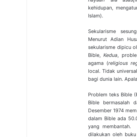
kehidupan, mengatur
Islam).
Sekularisme sesung
Menurut Adian Husa
sekularisme dipicu o
Bible,
Kedua
, probl
agama (
religious re
local. Tidak univers
bagi dunia lain. Apal
Problem teks Bible (
Bible bermasalah da
Desember 1974 memu
dalam Bible ada 50.0
yang membantah. Gu
dilakukan oleh buk