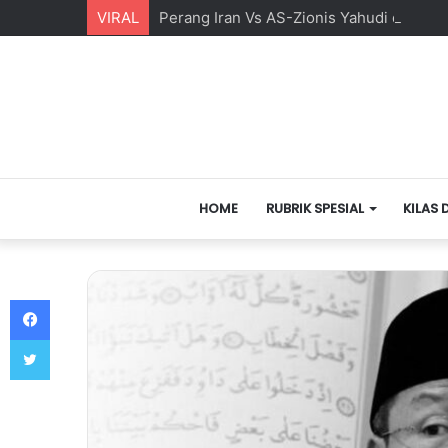
VIRAL
Perang Iran Vs AS-Zionis Yahudi dan Ma
HOME
RUBRIK SPESIAL
KILAS 
Facebook
Twitter