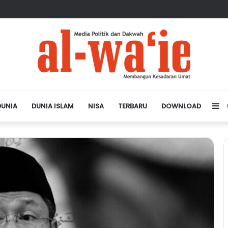
sa Depan Dunia Islam
DUNIA
DUNIA ISLAM
NISA
TERBARU
DOWNLOAD
Si