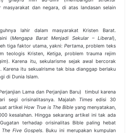
 masyarakat dan negara, di atas landasan selain
guhnya lahir dalam masyarakat Kristen Barat.
ini (
Mengapa Barat Menjadi Sekular – Liberal
),
leh tiga faktor utama, yakni:
Pertama
, problem teks
em teologis Kristen,
Ketiga
, problem trauma rejim
gim
). Karena itu, sekularisme sejak awal bercorak
al. Karena itu sekualrisme tak bisa dianggap berlaku
agi di Dunia Islam.
Perjanjian Lama dan Perjanjian Baru) timbul karena
ri segi orisinalitasnya. Majalah
Times
edisi 30
at artikel
How True is The Bible
yang menyatakan,
00 kesalahan. Hingga sekarang artikel ini tak ada
gatan terhadap orisinalitas Bible paling hebat
u
The Five Gospels
. Buku ini merupakan kumpulan