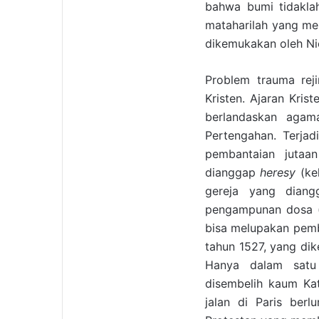
bahwa bumi tidaklah
mataharilah yang men
dikemukakan oleh Nic
Problem trauma reji
Kristen. Ajaran Kris
berlandaskan agam
Pertengahan. Terjad
pembantaian juta
dianggap
heresy
(kel
gereja yang diang
pengampunan dosa 
bisa melupakan pemb
tahun 1527, yang d
Hanya dalam satu
disembelih kaum Kat
jalan di Paris ber