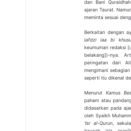
dan Bani Quraidhah
ajaran Taurat. Namu
meminta sesuai deng
Berkaitan dengan a
lafdzi laa bi khus
keumuman redaksi [u
belakang])-nya. A
peringatan dari A
mengimani sebagian i
seperti itu dikenal d
Menurut
Kamus Bes
paham atau pandanga
didasarkan pada aja
oleh Syaikh Muham
‘
Isr al-Qurun
, sekul
hayaah
‘
ala asas[