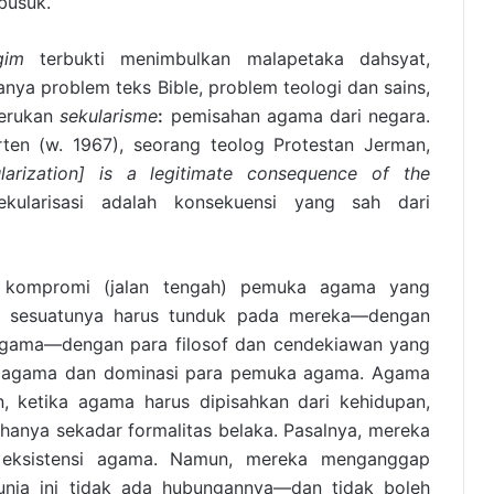
busuk.
gim
terbukti menimbulkan malapetaka dahsyat,
ya problem teks Bible, problem teologi dan sains,
yerukan
sekularisme
:
pemisahan agama dari negara.
rten (w. 1967), seorang teolog Protestan Jerman,
ularization] is a legitimate consequence of the
ekularisasi adalah konsekuensi yang sah dari
h kompromi (jalan tengah) pemuka agama yang
a sesuatunya harus tunduk pada mereka—dengan
ama—dengan para filosof dan cendekiawan yang
 agama dan dominasi para pemuka agama. Agama
, ketika agama harus dipisahkan dari kehidupan,
hanya sekadar formalitas belaka. Pasalnya, mereka
eksistensi agama. Namun, mereka menganggap
nia ini tidak ada hubungannya—dan tidak boleh