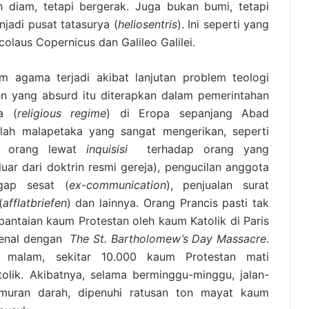
 diam, tetapi bergerak. Juga bukan bumi, tetapi
jadi pusat tatasurya (
heliosentris
). Ini seperti yang
olaus Copernicus dan Galileo Galilei.
m agama terjadi akibat lanjutan problem teologi
ten yang absurd itu diterapkan dalam pemerintahan
a (
religious regime
) di Eropa sepanjang Abad
ilah malapetaka yang sangat mengerikan, seperti
an orang lewat
inquisisi
terhadap orang yang
uar dari doktrin resmi gereja), pengucilan anggota
gap sesat (
ex-communication
), penjualan surat
(
afflatbriefen
) dan lainnya. Orang Prancis pasti tak
antaian kaum Protestan oleh kaum Katolik di Paris
ikenal dengan
The St. Bartholomew
’
s Day Massacre
.
 malam, sekitar 10.000 kaum Protestan mati
olik. Akibatnya, selama berminggu-minggu, jalan-
lumuran darah, dipenuhi ratusan ton mayat kaum