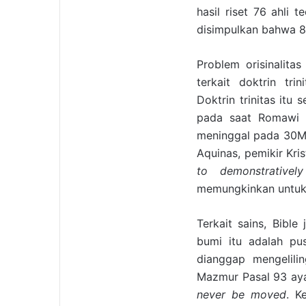
hasil riset 76 ahli 
disimpulkan bahwa 8
Problem orisinalita
terkait doktrin tr
Doktrin trinitas itu
pada saat Romawi d
meninggal pada 30M.
Aquinas, pemikir Kri
to demonstrative
memungkinkan untuk
Terkait sains, Bible
bumi itu adalah pus
dianggap mengelili
Mazmur Pasal 93 aya
never be moved
. K