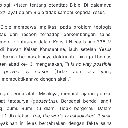
teologi Kristen tentang otentitas Bible. Di dalamnya
2% ayat dalam Bible tidak sampai kepada Yesus.
s Bible membawa implikasi pada problem teologis
initas dan respon terhadap perkembangan sains.
 sendiri diputuskan dalam Konsili Nicea tahun 325 M
i bawah Kaisar Konstantine, jauh setelah Yesus
 Saking bermasalahnya doktrin itu, hingga Thomas
sten abad ke-13, mengatakan, “
It is no way possible
ly proven by reason
(Tidak ada cara yang
 membuktikannya dengan akal).”
 juga bermasalah. Misalnya, menurut ajaran gereja,
at tatasurya (
geosentris
). Berbagai benda langit
ngi bumi. Bumi itu diam. Tidak bergerak. Dalam
t 1 dikatakan:
Yea, the world is established, it shall
eyakinan ini jelas bertabrakan dengan fakta sains