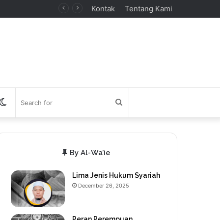
Kontak
Tentang Kami
debar
Switch
Search
skin
for
By Al-Wa’ie
Lima Jenis Hukum Syariah
December 26, 2025
Peran Perempuan