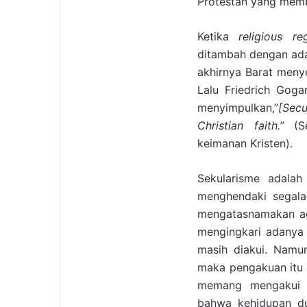
Protestan yang mem
Ketika
religious re
ditambah dengan adan
akhirnya Barat men
Lalu Friedrich Goga
menyimpulkan,”
[Sec
Christian faith.
”
(S
keimanan Kristen).
Sekularisme adala
menghendaki segal
mengatasnamakan ag
mengingkari adanya
masih diakui. Namun
maka pengakuan itu 
memang mengakui 
bahwa kehidupan du