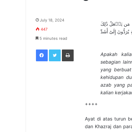
July 18, 2024
مَن يَفۡعَلُ ذَٰلِكَ
447
ُّونَ إِلَىٰٓ أَشَدِّ
5 minutes read
Facebook
Twitter
Print
Apakah kali
sebagian lai
yang berbuat 
kehidupan du
azab yang pa
kalian kerjak
++++
Ayat di atas turun 
dan Khazraj dan para