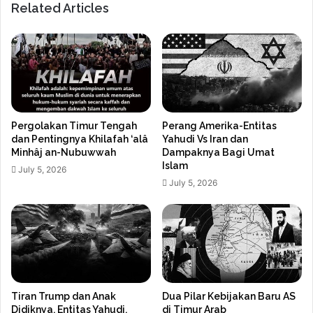
Related Articles
Pergolakan Timur Tengah
Perang Amerika-Entitas
dan Pentingnya Khilafah ‘alâ
Yahudi Vs Iran dan
Minhâj an-Nubuwwah
Dampaknya Bagi Umat
Islam
July 5, 2026
July 5, 2026
Tiran Trump dan Anak
Dua Pilar Kebijakan Baru AS
Didiknya, Entitas Yahudi,
di Timur Arab