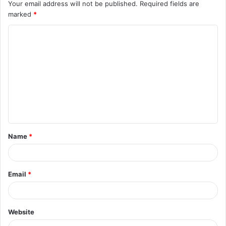
Your email address will not be published.
Required fields are
marked
*
C
o
m
m
e
n
t
Name
*
*
Email
*
Website