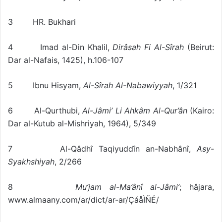
3 HR. Bukhari
4 Imad al-Din Khalil,
Dirâsah Fi Al-Sîrah
(Beirut:
Dar al-Nafais, 1425), h.106-107
5 Ibnu Hisyam,
Al-Sîrah Al-Nabawiyyah
, 1/321
6 Al-Qurthubi,
Al-Jâmi’ Li Ahkâm Al-Qur’ân
(Kairo:
Dar al-Kutub al-Mishriyah, 1964), 5/349
7 Al-Qâdhî Taqiyuddîn an-Nabhânî,
Asy-
Syakhshiyah
, 2/266
8
Mu’jam al-Ma’ânî al-Jâmi’
; hâjara,
www.almaany.com/ar/dict/ar-ar/ÇáåÌÑÉ/