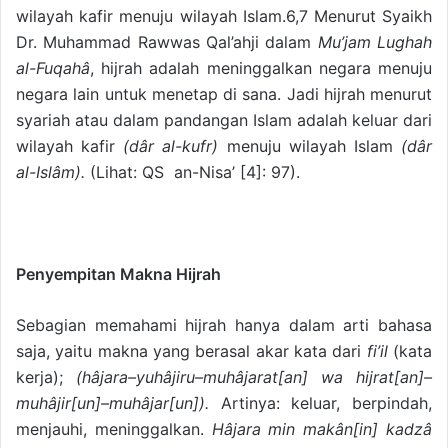
wilayah kafir menuju wilayah Islam.6,7 Menurut Syaikh
Dr. Muhammad Rawwas Qal’ahji dalam
Mu’jam Lughah
al-Fuqahâ
, hijrah adalah meninggalkan negara menuju
negara lain untuk menetap di sana. Jadi hijrah menurut
syariah atau dalam pandangan Islam adalah keluar dari
wilayah kafir
(dâr al-kufr)
menuju wilayah Islam
(dâr
al-Islâm).
(Lihat: QS an-Nisa’ [4]: 97).
Penyempitan Makna Hijrah
Sebagian memahami hijrah hanya dalam arti bahasa
saja, yaitu makna yang berasal akar kata dari
fi’il
(kata
kerja);
(hâjara–yuhâjiru–muhâjarat[an] wa hijrat[an]–
muhâjir[un]–muhâjar[un]).
Artinya: keluar, berpindah,
menjauhi, meninggalkan.
Hâjara min makân[in] kadzâ