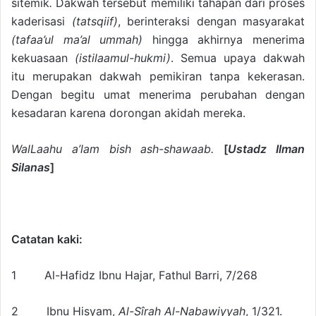
sitemik
.
Dakwah tersebut memiliki tahapan dari proses
kaderisasi
(tatsqiif)
, berinteraksi dengan masyarakat
(tafaa’ul ma’al ummah)
hingga akhirnya menerima
kekuasaan
(istilaamul-hukmi)
. Semua upaya dakwah
itu merupakan dakwah pemikiran tanpa kekerasan.
Dengan begitu umat menerima perubahan dengan
kesadaran karena dorongan akidah mereka.
WalLaahu a’lam bish ash-shawaab.
[
Ustadz Ilman
Silanas
]
Catatan kaki:
1 Al-Hafidz Ibnu Hajar, Fathul Barri, 7/268
2 Ibnu Hisyam,
Al-Sîrah Al-Nabawiyyah
, 1/321.