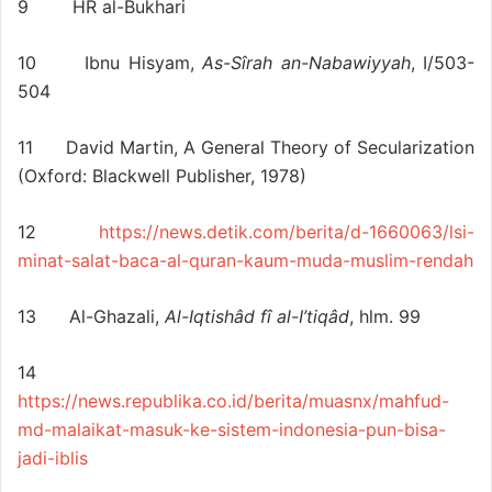
9 HR al-Bukhari
10 Ibnu Hisyam,
As-Sîrah an-Nabawiyyah
, I/503-
504
11 David Martin, A General Theory of Secularization
(Oxford: Blackwell Publisher, 1978)
12
https://news.detik.com/berita/d-1660063/lsi-
minat-salat-baca-al-quran-kaum-muda-muslim-rendah
13 Al-Ghazali,
Al-Iqtishâd fî al-I’tiqâd
, hlm. 99
14
https://news.republika.co.id/berita/muasnx/mahfud-
md-malaikat-masuk-ke-sistem-indonesia-pun-bisa-
jadi-iblis