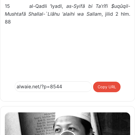
15 al-Qadli ‘Iyadl,
as-Syifâ bi Ta’rîfi $uqûqil-
Mushtafâ Shallal-`Llâhu ‘alaihi wa Sallam
, jilid 2 hlm.
88
Copy URL