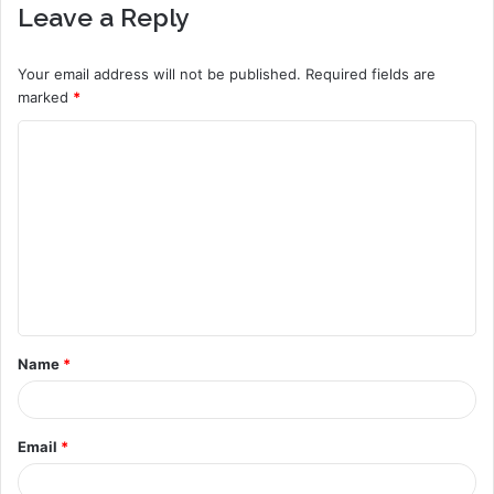
Leave a Reply
Your email address will not be published.
Required fields are
marked
*
C
o
m
m
e
n
t
Name
*
*
Email
*