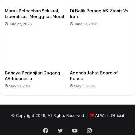
Marak Pelecehan Seksual,
Di Balik Perang AS-Zionis Vs
Liberalisasi Menggilas Moral
Iran
July 22, 2026
June 21, 2026
Bahaya Perjanjian Dagang
Agenda Jahat Board of
AS-Indonesia
Peace
May 21, 2026
May 5, 2026
© Copyright 2026, All Rights Reserved |
Al Wa'ie Official
Facebook
Twitter
YouTube
Instagram