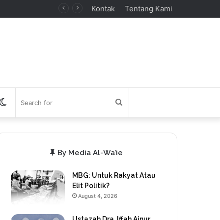
Kontak
Tentang Kami
debar
Switch
Search
skin
for
By Media Al-Wa’ie
MBG: Untuk Rakyat Atau
Elit Politik?
August 4, 2026
Ustazah Dra. Iffah Ainur