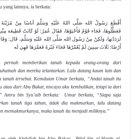
 yang lainnya, ia berkata:
أَقْطَعَ رَسُولُ الله صَلَّى اللهُ عَلَيْهِ وَسَلَّمَ أناسًا مِنْ مُزَيْنَةَ أ،
فَعَطَّلُوهَا، فَجَاء قَوْمٌ فَأَحْيَوْهَا، فَقَالَ عُمَرُ: لَوْ كَانَتْ قَطِيعَة مِنِّي
لَرَدَدْتها، وَلَكِنْ مِنْ رَسُول الله صَلَّى الله عَلَيْهِ وَسَلَّمَ، قَال: وَقَ
أَرْضًا: ثَلَاثَ سِنِينَ لَمْ يُعُمِّرْهَا فَجَاءَ غَيْرهُ فَعَمَّرَهَا فَهِيَ لَه
w. pernah memberikan tanah kepada orang-orang dari
uhainah dan mereka telantarkan. Lalu datang kaum lain dan
 tanah tersebut. Kemduian Umar berkata, “Andai tanah itu
 atau dari Abu Bakar, niscaya aku kembalikan, tetapi ia dari
.” Amru bin Syu’aib berkata: Umar berkata, “Siapa saja
rkan tanah tiga tahun, tidak dia makmurkan, lalu datang
an memakmurkanya, maka tanah itu menjadi miliknya.”
urkan oleh Abdullah bin Abu Bakar:
Bilal bin al-Harits al-