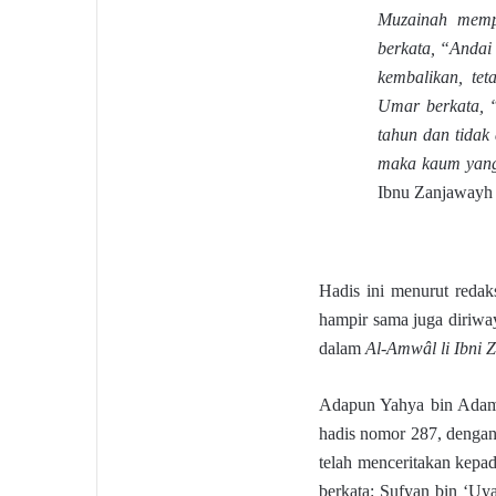
Muzainah memp
berkata, “Andai 
kembalikan, tet
Umar berkata, “
tahun dan tidak
maka kaum yang 
Ibnu Zanjawayh
Hadis ini menurut reda
hampir sama juga diriwa
dalam
Al-Amwâl li Ibni 
Adapun Yahya bin Adam 
hadis nomor 287, dengan 
telah menceritakan kepad
berkata: Sufyan bin ‘Uy