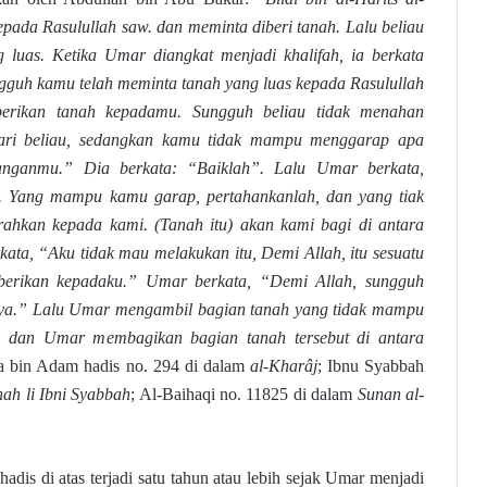
pada Rasulullah saw. dan meminta diberi tanah. Lalu beliau
 luas. Ketika Umar diangkat menjadi khalifah, ia berkata
ungguh kamu telah meminta tanah yang luas kepada Rasulullah
berikan tanah kepadamu. Sungguh beliau tidak menahan
dari beliau, sedangkan kamu tidak mampu menggarap apa
anganmu.” Dia berkata: “Baiklah”. Lalu Umar berkata,
tu. Yang mampu kamu garap, pertahankanlah, dan yang tiak
hkan kepada kami. (Tanah itu) akan kami bagi di antara
kata, “Aku tidak mau melakukan itu, Demi Allah, itu sesuatu
 berikan kepadaku.” Umar berkata, “Demi Allah, sungguh
ya.” Lalu Umar mengambil bagian tanah yang tidak mampu
l dan Umar membagikan bagian tanah tersebut di antara
 bin Adam hadis no. 294 di dalam
al-Kharâj
; Ibnu Syabbah
ah li Ibni Syabbah
; Al-Baihaqi no. 11825 di dalam
Sunan al-
adis di atas terjadi satu tahun atau lebih sejak Umar menjadi