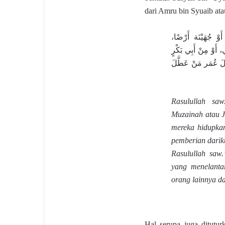
dari Amru bin Syuaib atau
َوْ جُهَيْنَة أَرْضًا
، أَوْ مِنْ أَبِي بَكْرٍ
الَ عُمَر مَنْ عَطَّلَ
Rasulullah sa
Muzainah atau J
mereka hidupkan
pemberian dariku
Rasulullah saw
yang menelanta
orang lainnya d
Hal serupa juga ditut