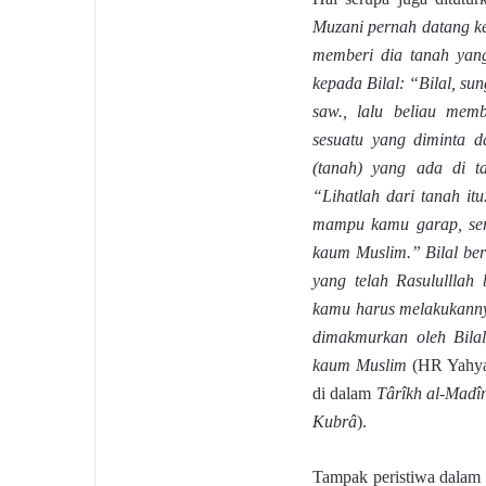
Muzani pernah datang ke
memberi dia tanah yang
kepada Bilal: “Bilal, s
saw., lalu beliau mem
sesuatu yang diminta 
(tanah) yang ada di t
“Lihatlah dari tanah i
mampu kamu garap, sera
kaum Muslim.” Bilal ber
yang telah Rasululllah
kamu harus melakukann
dimakmurkan oleh Bila
kaum Muslim
(HR Yahya
di dalam
Târîkh al-Madîn
Kubrâ
).
Tampak peristiwa dalam h