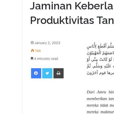
Jaminan Keberl
Produktivitas Ta
January 2, 2023
َمَ أَقْطَعَ لِأُنَاسٍ
144
َمَهُمُ الْجَهْنِيّوْنَ
4 minutes read
لَوْ كَانَتْ مِنِّي أَوْ
َلَيْهِ وَسَلَّم. ثُمَّ
Facebook
Twitter
Print
ا فعمرها قوم آخَرُونَ
Dari Amru bin
memberikan tan
mereka tidak m
mereka makmurk