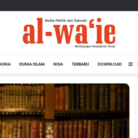
sa Depan Dunia Islam
DUNIA
DUNIA ISLAM
NISA
TERBARU
DOWNLOAD
Si