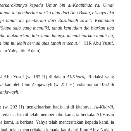
erkarakannya kepada Umar bin al-Khaththab ra. Umar
tanah itu pemberian dariku atau dari Abu Bakar, niscaya aku
api tanah itu pemberian dari Rasulullah saw.”. Kemudian
Siapa saja yang memiliki, tanah kemudian dia biarkan tiga
 dia makmurkan, lalu kaum lainnya memakmurkan tanah itu,
lain itu lebih berhak atas tanah tersebut.”
(HR Abu Yusuf,
 dan Yahya bin Adam).
ksi Abu Yusuf (w. 182 H) di dalam
Al-Kharâj
. Redaksi yang
yatkan oleh Ibnu Zanjawayh (w. 251 H) hadis nomor 1062 di
Zanjawayh
.
(w. 203 H) mengeluarkan hadis ini di kitabnya,
Al-Kharâj
,
redaksi: Ismail telah memberitahu kami, ia berkata: Al-Hasan
a kami, ia berkata: Yahya telah menceritakan kepada kami, ia
ainah telah menceritakan kepada kami dari Ibnu Abiy Nujaih,