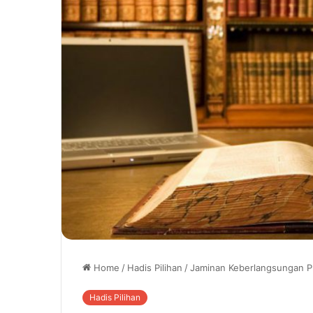
Home
/
Hadis Pilihan
/
Jaminan Keberlangsungan Pr
Hadis Pilihan