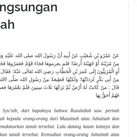
angsungan
nah
عَنْ عَمْرُو بْنِ شُعَيْبٍ عَنْ أَبِيهِ أَنَّ رَسُولَ الله صلى الله عَلَيْهِ وَسَلّ
مِنْ مُزَيْنَةَ أَوْ جُهَيْنَةَ أَرضًا؛ فَلم يعرموها فَجَاءَ قَوْمٌ فَعَمَرُوهَا فَخَاص
أَوِ الْمُزَنِيُّونَ إِلَى عُمَرَ بْنِ الْخَطَّابِ رَضِيَ الله تَعَالَى عَنْهُ؛ فَقَالَ: 
مِنْ أَبِي بَكْرٍ لَرَدَدْتُهَا؛ وَلَكِنَّهَا قَطِيعَةٌ مِنْ رَسُولِ الله صَلَّى االله ع
قَالَ : مَنْ كَانَتْ لَهُ أَرْضٌ ثُمَّ تَرَكَهَا ثلَاثَ سِنِينَ فَلَمْ يَعْمُرَهَ
فَهُمْ أَحَقُّ بِهَا
 Syu’aib, dari bapaknya bahwa Rasulullah saw. pernah
ah kepada orang-orang dari Muzainah atau Juhainah dan
emakmurkan tanah tersebut. Lalu datang kaum lainnya dan
an tanah tersebut. Kemudian orang-orang Juhainah atau