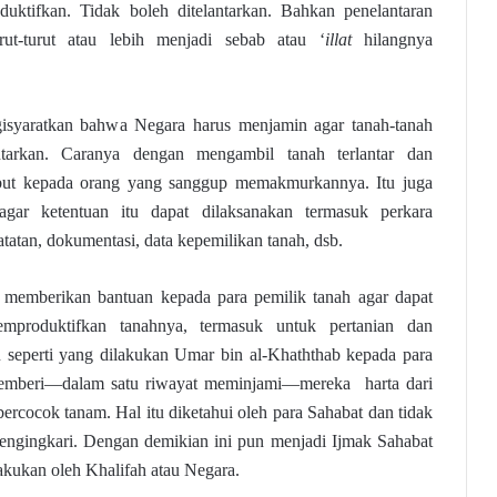
duktifkan. Tidak boleh ditelantarkan. Bahkan penelantaran
rut-turut atau lebih menjadi sebab atau ‘
illat
hilangnya
gisyaratkan bahwa Negara harus menjamin agar tanah-tanah
ntarkan. Caranya dengan mengambil tanah terlantar dan
but kepada orang yang sanggup memakmurkannya. Itu juga
agar ketentuan itu dapat dilaksanakan termasuk perkara
catatan, dokumentasi, data kepemilikan tanah, dsb.
t memberikan bantuan kepada para pemilik tanah agar dapat
produktifkan tanahnya, termasuk untuk pertanian dan
u seperti yang dilakukan Umar bin al-Khaththab kepada para
 memberi—dalam satu riwayat meminjami—mereka harta dari
ercocok tanam. Hal itu diketahui oleh para Sahabat dan tidak
engingkari. Dengan demikian ini pun menjadi Ijmak Sahabat
lakukan oleh Khalifah atau Negara.