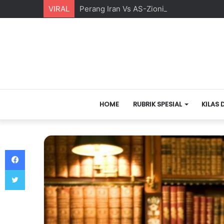
VIRAL
Perang Iran Vs AS-Zionis Yahudi dan Ma
HOME
RUBRIK SPESIAL
KILAS 
Facebook
Twitter