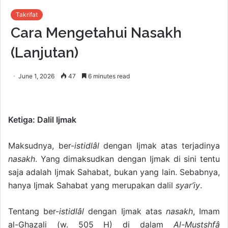
Takrifat
Cara Mengetahui Nasakh
(Lanjutan)
June 1, 2026
47
6 minutes read
Ketiga: Dalil Ijmak
Maksudnya, ber-
istidlâl
dengan Ijmak atas terjadinya
nasakh
. Yang dimaksudkan dengan Ijmak di sini tentu
saja adalah Ijmak Sahabat, bukan yang lain. Sebabnya,
hanya Ijmak Sahabat yang merupakan dalil
syar’iy
.
Tentang ber-
istidlâl
dengan Ijmak atas
nasakh
, Imam
al-Ghazali (w. 505 H) di dalam
Al-Mustshfâ