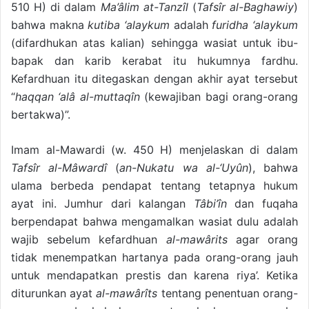
510 H) di dalam
Ma’âlim at-Tanzîl
(
Tafsîr al-Baghawiy
)
bahwa makna
kutiba ‘alaykum
adalah
furidha ‘alaykum
(difardhukan atas kalian) sehingga wasiat untuk ibu-
bapak dan karib kerabat itu hukumnya fardhu.
Kefardhuan itu ditegaskan dengan akhir ayat tersebut
“
haqqan ‘alâ al-muttaqîn
(kewajiban bagi orang-orang
bertakwa)”.
Imam al-Mawardi (w. 450 H) menjelaskan di dalam
Tafsîr al-Mâwardî
(
an-Nukatu wa al-‘Uyûn
), bahwa
ulama berbeda pendapat tentang tetapnya hukum
ayat ini. Jumhur dari kalangan
Tâbi’în
dan fuqaha
berpendapat bahwa mengamalkan wasiat dulu adalah
wajib sebelum kefardhuan
al-mawârits
agar orang
tidak menempatkan hartanya pada orang-orang jauh
untuk mendapatkan prestis dan karena riya’. Ketika
diturunkan ayat
al-mawârîts
tentang penentuan orang-