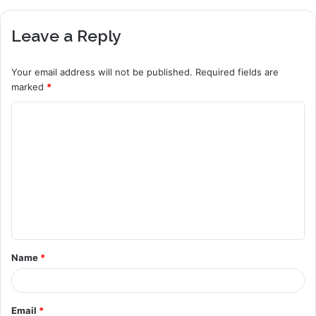
Leave a Reply
Your email address will not be published.
Required fields are
marked
*
C
o
m
m
e
n
t
Name
*
*
Email
*