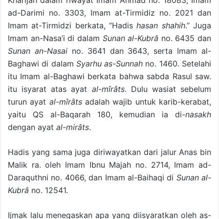
Kharijah dalam riwayat Imam Ahmad no. 18083, Imam
ad-Darimi no. 3303, Imam at-Tirmidiz no. 2021 dan
Imam at-Tirmi­dzi berkata, “Hadis
hasan shahih
.” Juga
Imam an-Nasa’i di dalam
Sunan al-Kubrâ
no. 6435 dan
Sunan an-Nasai
no. 3641 dan 3643, serta Imam al-
Baghawi di dalam
Syarhu as-Sunnah
no. 1460. Setelahi
itu Imam al-Baghawi berkata bahwa sabda Rasul saw.
itu isyarat atas ayat
al-mîrâts
. Dulu wasiat sebelum
turun ayat
al-mîrâts
adalah wajib untuk karib-kerabat,
yaitu QS al-Baqarah 180, kemudian ia di-
nasakh
dengan ayat
al-mirâts
.
Hadis yang sama juga diriwayatkan dari jalur Anas bin
Malik ra. oleh Imam Ibnu Majah no. 2714, Imam ad-
Daraquthni no. 4066, dan Imam al-Baihaqi di
Sunan al-
Kubrâ
no. 12541.
Ijmak lalu menegaskan apa yang diisyaratkan oleh as-