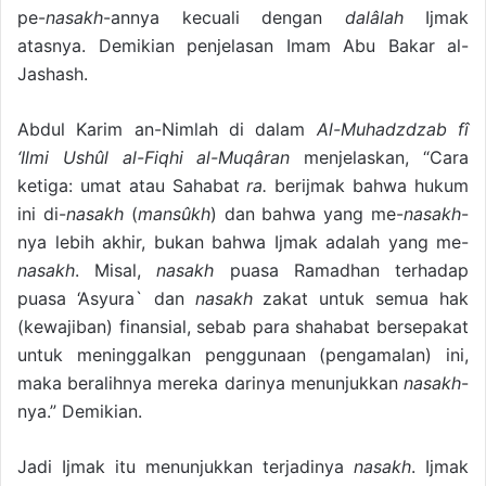
pe-
nasakh
-annya kecuali dengan
dalâlah
Ijmak
atasnya. Demikian penjelasan Imam Abu Bakar al-
Jashash.
Abdul Karim an-Nimlah di dalam
Al-Muhadzdzab fî
‘Ilmi Ushûl al-Fiqhi al-Muqâran
menjelaskan, “Cara
ketiga: umat atau Sahabat
ra.
berijmak bahwa hukum
ini di-
nasakh
(
mansûkh
) dan bahwa yang me-
nasakh
-
nya lebih akhir, bukan bahwa Ijmak adalah yang me-
nasakh
. Misal,
nasakh
puasa Ramadhan terhadap
puasa ‘Asyura` dan
na­sakh
zakat untuk semua hak
(kewajiban) finansial, sebab para shahabat bersepakat
untuk meninggalkan penggunaan (pengamalan) ini,
maka beralihnya mereka darinya menunjukkan
nasakh
-
nya.” Demikian.
Jadi Ijmak itu menunjukkan terjadinya
nasakh
. Ijmak