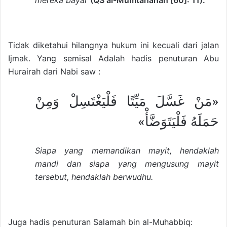
mereka bayar
(QS al-Mumtahanah [60]: 11).
Tidak diketahui hilangnya hukum ini kecuali dari jalan
Ijmak. Yang semisal Adalah hadis penuturan Abu
Hurairah dari Nabi saw :
«مَنْ غَسَّلَ مَيِّتًا فَلْيَغْتَسِلْ وَمِنْ
حَمَلَهُ فَلْيَتَوَضَّأْ»
Siapa yang memandikan mayit, hendaklah
mandi dan siapa yang mengusung mayit
tersebut, hendaklah berwudhu.
Juga hadis penuturan Salamah bin al-­Muhabbiq: