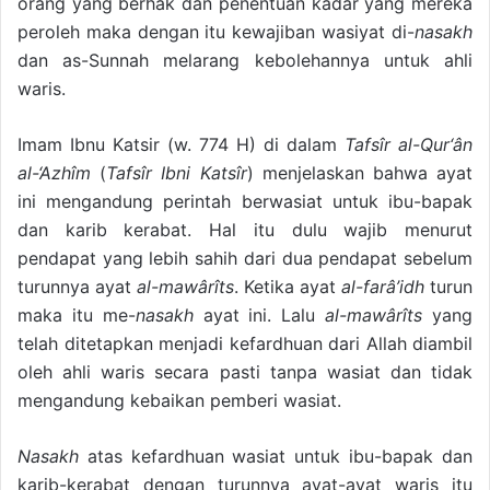
orang yang berhak dan penentuan kadar yang mereka
peroleh maka dengan itu kewajiban wasiyat di-
nasakh
dan as-Sunnah melarang kebolehannya untuk ahli
waris.
Imam Ibnu Katsir (w. 774 H) di dalam
Tafsîr al-Qur‘ân
al-‘Azhîm
(
Tafsîr Ibni Katsîr
) menjelaskan bahwa ayat
ini mengandung perintah berwasiat untuk ibu-bapak
dan karib kerabat. Hal itu dulu wajib menurut
pendapat yang lebih sahih dari dua pendapat sebelum
turunnya ayat
al-mawârîts
. Ketika ayat
al-farâ’idh
turun
maka itu me-
nasakh
ayat ini. Lalu
al-mawârîts
yang
telah ditetapkan menjadi kefardhuan dari Allah diambil
oleh ahli waris secara pasti tanpa wasiat dan tidak
mengandung kebaikan pemberi wasiat.
Nasakh
atas kefardhuan wasiat untuk ibu-bapak dan
karib-kerabat dengan turunnya ayat-ayat waris itu