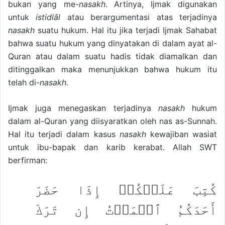
bukan yang me-
nasakh
. Artinya, Ijmak digunakan
untuk
istidlâl
atau berargumentasi atas terjadinya
nasakh
suatu hukum. Hal itu jika terjadi Ijmak Sahabat
bahwa suatu hukum yang dinyatakan di dalam ayat al-
Quran atau dalam suatu hadis tidak diamalkan dan
ditinggalkan maka menunjukkan bahwa hukum itu
telah di-
nasakh
.
Ijmak juga menegaskan terjadinya
nasakh
hukum
dalam al-Quran yang diisyaratkan oleh nas as-Sunnah.
Hal itu terjadi dalam kasus
nasakh
kewajiban wasiat
untuk ibu-bapak dan karib kerabat. Allah SWT
berfirman:
كُتِبَ عَلَيۡكُمۡ إِذَا حَضَرَ
أَحَدَكُمُ ٱلۡمَوۡتُ إِن تَرَكَ