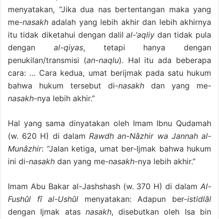
menyatakan, “Jika dua nas bertentangan maka yang
me-
nasakh
adalah yang lebih akhir dan lebih akhirnya
itu tidak diketahui dengan dalil
al-‘aqliy
dan tidak pula
dengan
al-qiyas
, tetapi hanya dengan
penukilan/transmisi (
an-naqlu
). Hal itu ada beberapa
cara: … Cara kedua, umat berijmak pada satu hukum
bahwa hukum tersebut di-
nasakh
dan yang me-
nasakh
-nya lebih akhir.”
Hal yang sama dinyatakan oleh Imam Ibnu Qudamah
(w. 620 H) di dalam
Rawdh an-­Nâzhir wa Jannah al-
Munâzhir
: “Jalan ketiga, umat ber-Ijmak bahwa hukum
ini di-
nasakh
dan yang me-
nasakh
-nya lebih akhir.”
Imam Abu Bakar al-Jashshash (w. 370 H) di dalam
Al-
Fushûl fî al-Ushûl
menyatakan: Adapun ber-
istidlâl
dengan Ijmak atas
nasakh
, disebutkan oleh Isa bin