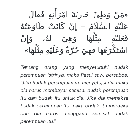
«مَنْ وَطِئَ جَارِيَةَ امْرَأَتِهِ فَقَالَ –
عَلَيْهِ السَّلَامُ – إنْ كَانَتْ طَاوَعَتْهُ
فَعَلَيْهِ مِثْلُهَا وَهِيَ لَهُ، وَإِنْ
اسْتَكْرَهَهَا فَهِيَ حُرَّةٌ وَعَلَيْهِ مِثْلُهَا»
Tentang orang yang menyetubuhi budak
perempuan istrinya, maka Rasul saw. bersabda,
“Jika budak perempuan itu menyetujui dia maka
dia harus membayar semisal budak perempuan
itu dan budak itu untuk dia. Jika dia memaksa
budak perempuan itu maka budak itu merdeka
dan dia harus mengganti semisal budak
perempuan itu.”