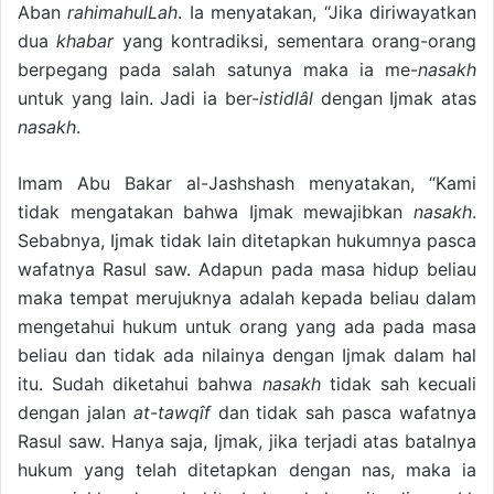
Aban
rahimahulLah
. Ia menyatakan, “Jika diriwayatkan
dua
khabar
yang kontradiksi, sementara orang-orang
berpegang pada salah satunya maka ia me-
nasakh
untuk yang lain. Jadi ia ber-
istidlâl
dengan Ijmak atas
nasakh
.
Imam Abu Bakar al-Jashshash menyatakan, “Kami
tidak mengatakan bahwa Ijmak mewajibkan
nasakh
.
Sebabnya, Ijmak tidak lain ditetapkan hukumnya pasca
wafatnya Rasul saw. Adapun pada masa hidup beliau
maka tempat merujuknya adalah kepada beliau dalam
mengetahui hukum untuk orang yang ada pada masa
beliau dan tidak ada nilainya dengan Ijmak dalam hal
itu. Sudah diketahui bahwa
nasakh
tidak sah kecuali
dengan jalan
at-tawqîf
dan tidak sah pasca wafatnya
Rasul saw. Hanya saja, Ijmak, jika terjadi atas batalnya
hukum yang telah ditetapkan dengan nas, maka ia