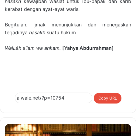
nasakh
kewajiban wasiat untuk ibu-bapak dan karib
kerabat dengan ayat-ayat waris.
Begitulah. Ijmak menunjukkan dan menegaskan
terjadinya
nasakh
suatu hukum.
WalLâh a’lam wa ahkam.
[Yahya Abdurrahman]
Copy URL