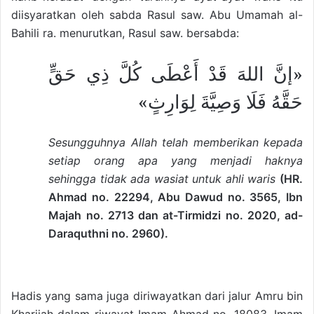
diisyaratkan oleh sabda Rasul saw. Abu Umamah al-
Bahili ra. menurutkan, Rasul saw. bersabda:
«إنَّ اللهَ قَدْ أَعْطَى كُلَّ ذِي حَقٍّ
حَقَّهُ فَلَا وَصِيَّةَ لِوَارِثٍ»
Sesungguhnya Allah telah memberikan kepada
setiap orang apa yang menjadi haknya
sehingga tidak ada wasiat untuk ahli waris
(HR.
Ahmad no. 22294, Abu Dawud no. 3565, Ibn
Majah no. 2713 dan at-Tirmidzi no. 2020, ad-
Daraquthni no. 2960).
Hadis yang sama juga diriwayatkan dari jalur Amru bin