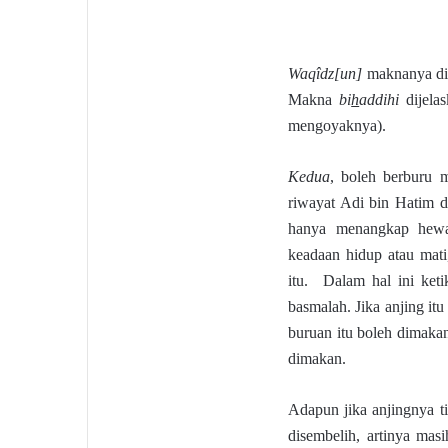
Waqîdz[un]
maknanya dip
Makna
bi
h
addihi
dijelas
mengoyaknya).
Kedua
, boleh berburu m
riwayat Adi bin Hatim dije
hanya menangkap hewa
keadaan hidup atau mati
itu. Dalam hal ini ket
basmalah. Jika anjing i
buruan itu boleh dimakan
dimakan.
Adapun jika anjingnya ti
disembelih, artinya mas