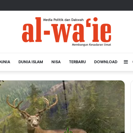
sa Depan Dunia Islam
DUNIA
DUNIA ISLAM
NISA
TERBARU
DOWNLOAD
Si