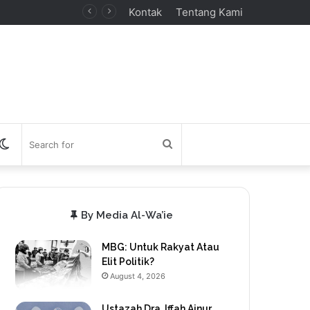
Kontak
Tentang Kami
debar
Switch
Search
skin
for
By Media Al-Wa’ie
MBG: Untuk Rakyat Atau
Elit Politik?
August 4, 2026
Ustazah Dra. Iffah Ainur