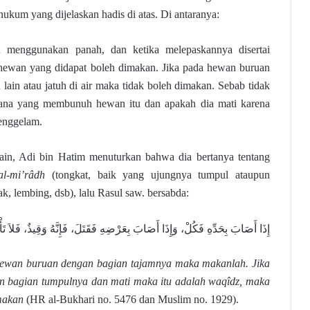
ukum yang dijelaskan hadis di atas. Di antaranya:
u menggunakan panah, dan ketika melepaskannya disertai
hewan yang didapat boleh dimakan. Jika pada hewan buruan
 lain atau jatuh di air maka tidak boleh dimakan. Sebab tidak
ana yang membunuh hewan itu dan apakah dia mati karena
tenggelam.
lain, Adi bin Hatim menuturkan bahwa dia bertanya tentang
al-mi’râdh
(tongkat, baik yang ujungnya tumpul ataupun
ak, lembing, dsb), lalu Rasul saw. bersabda:
إِذَا أَصَابَ بِحَدِّهِ فَكُلْ، وَإِذَا أَصَابَ بِعَرْضِهِ فَقَتَلَ، فَإِنَّهُ وَقِيذٌ، فَلاَ تَ َ
hewan buruan dengan bagian tajamnya maka makanlah. Jika
 bagian tumpulnya dan mati maka itu adalah waqîdz, maka
 makan
(HR al-Bukhari no. 5476 dan Muslim no. 1929).