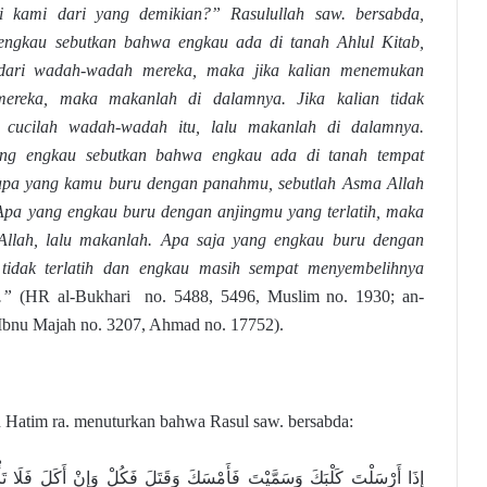
i kami dari yang demikian?” Rasulullah saw. bersabda,
ngkau sebutkan bahwa engkau ada di tanah Ahlul Kitab,
dari wadah-wadah mereka, maka jika kalian menemukan
mereka, maka makanlah di dalamnya. Jika kalian tidak
 cucilah wadah-wadah itu, lalu makanlah di dalamnya.
ng engkau sebutkan bahwa engkau ada di tanah tempat
apa yang kamu buru dengan panahmu, sebutlah Asma Allah
Apa yang engkau buru dengan anjingmu yang terlatih, maka
Allah, lalu makanlah. Apa saja yang engkau buru dengan
tidak terlatih dan engkau masih sempat menyembelihnya
h.”
(HR al-Bukhari no. 5488, 5496, Muslim no. 1930; an-
 Ibnu Majah no. 3207, Ahmad no. 17752).
n Hatim ra. menuturkan bahwa Rasul saw. bersabda:
إِذَا أَرْسَلْتَ كَلْبَكَ وَسَمَّيْتَ فَأَمْسَكَ وَقَتَلَ فَكُلْ وَإِنْ أَكَلَ فَلَا تَأْ