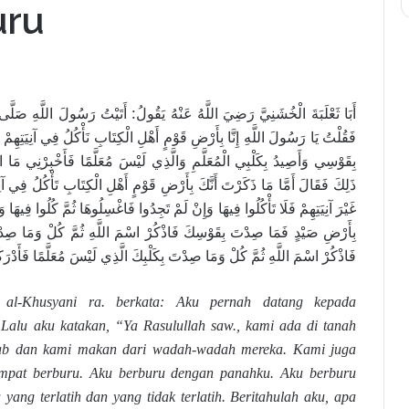
uru
أَبَا ثَعْلَبَةَ الْخُشَنِيَّ رَضِيَ اللَّهُ عَنْهُ يَقُولُ: أَتَيْتُ رَسُولَ اللَّهِ صَلَّى ا
فَقُلْتُ يَا رَسُولَ اللَّهِ إِنَّا بِأَرْضِ قَوْمٍ أَهْلِ الْكِتَابِ نَأْكُلُ فِي آنِيَتِهِم
بِقَوْسِي وَأَصِيدُ بِكَلْبِي الْمُعَلَّمِ وَالَّذِي لَيْسَ مُعَلَّمًا فَأَخْبِرْنِي مَا ال
ذَلِكَ فَقَالَ أَمَّا مَا ذَكَرْتَ أَنَّكَ بِأَرْضِ قَوْمٍ أَهْلِ الْكِتَابِ تَأْكُلُ فِي آنِي
غَيْرَ آنِيَتِهِمْ فَلَا تَأْكُلُوا فِيهَا وَإِنْ لَمْ تَجِدُوا فَاغْسِلُوهَا ثُمَّ كُلُوا فِيهَا وَ
بِأَرْضِ صَيْدٍ فَمَا صِدْتَ بِقَوْسِكَ فَاذْكُرْ اسْمَ اللَّهِ ثُمَّ كُلْ وَمَا صِدْتَ 
فَاذْكُرْ اسْمَ اللَّهِ ثُمَّ كُلْ وَمَا صِدْتَ بِكَلْبِكَ الَّذِي لَيْسَ مُعَلَّمًا فَأَدْرَ
 al-Khusyani ra. berkata: Aku pernah datang kepada
 Lalu aku katakan, “Ya Rasulullah saw., kami ada di tanah
ab dan kami makan dari wadah-wadah mereka. Kami juga
empat berburu. Aku berburu dengan panahku. Aku berburu
yang terlatih dan yang tidak terlatih. Beritahulah aku, apa