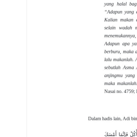
yang halal bag
“Adapun yang e
Kalian makan 
selain wadah 
menemukannya,
Adapun apa ya
berburu, maka 
lalu makanlah. 
sebutlah Asma 
anjingmu yang 
maka makanla
Nasai no. 4759;
Dalam hadis lain, Adi bi
كُلْ فَإِنَّمَا أَمْسَكَ