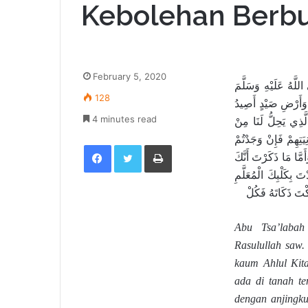
Kebolehan Berb
February 5, 2020
للَّهُ عَلَيْهِ وَسَلَّمَ
128
ْ وَأَرْضِ صَيْدٍ أَصِيدُ
4 minutes read
َّذِي يَحِلُّ لَنَا مِنْ
َتِهِمْ فَإِنْ وَجَدْتُمْ
Facebook
Twitter
Print
أَمَّا مَا ذَكَرْتَ أَنَّكَ
بِكَلْبِكَ الْمُعَلَّمِ
كْتَ ذَكَاتَهُ فَكُلْ
Abu Tsa’labah
Rasulullah saw.
kaum Ahlul Kit
ada di tanah t
dengan anjingku 