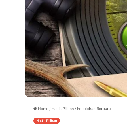
Home
/
Hadis Pilihan
/
Kebolehan Berburu
Hadis Pilihan