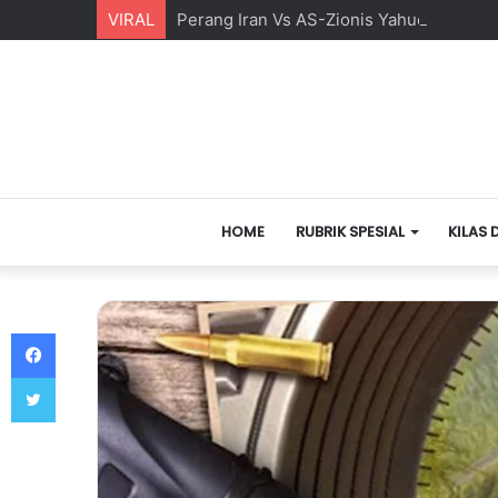
VIRAL
Perang Iran Vs AS-Zionis Yahudi dan Ma
HOME
RUBRIK SPESIAL
KILAS 
Facebook
Twitter