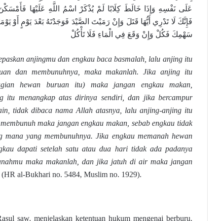
عَلَى نَفْسِهِ وَإِذَا خَالَطَ كِلَابًا لَمْ يُذْكَرْ اسْمُ اللَّهِ عَلَيْهَا فَأَمْسَكْنَ و
فَإِنَّكَ لَا تَدْرِي أَيُّهَا قَتَلَ وَإِنْ رَمَيْتَ الصَّيْدَ فَوَجَدْتَهُ بَعْدَ يَوْمٍ أَوْ يَوْمَيْ
سَهْمِكَ فَكُلْ وَإِنْ وَقَعَ فِي الْمَاءِ فَلَا تَأْكُلْ
epaskan anjingmu dan engkau baca basmalah, lalu anjing itu
uan dan membunuhnya, maka makanlah. Jika anjing itu
gian hewan buruan itu) maka jangan engkau makan,
g itu menangkap atas dirinya sendiri, dan jika bercampur
in, tidak dibaca nama Allah atasnya, lalu anjing-anjing itu
membunuh maka jangan engkau makan, sebab engkau tidak
ang mana yang membunuhnya. Jika engkau memanah hewan
gkau dapati setelah satu atau dua hari tidak ada padanya
anahmu maka makanlah, dan jika jatuh di air maka jangan
”
(HR al-Bukhari no. 5484, Muslim no. 1929).
 Rasul saw. menjelaskan ketentuan hukum mengenai berburu.