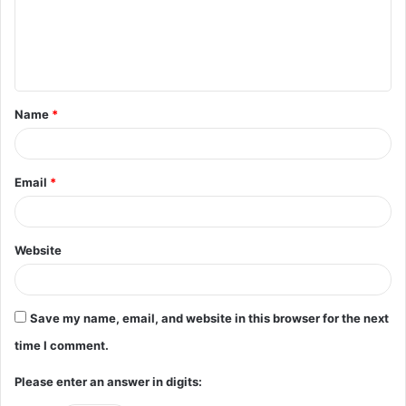
m
e
n
t
Name
*
*
Email
*
Website
Save my name, email, and website in this browser for the next
time I comment.
Please enter an answer in digits: