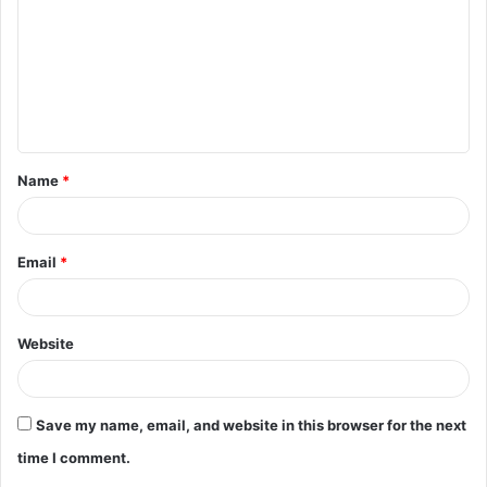
m
m
e
n
t
Name
*
*
Email
*
Website
Save my name, email, and website in this browser for the next
time I comment.