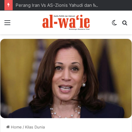
Perang Iran Vs AS-Zionis Yahudi dan Masa Depan Dunia Islam
Menu
Switc
S
skin
fo
Home
/
Kilas Dunia