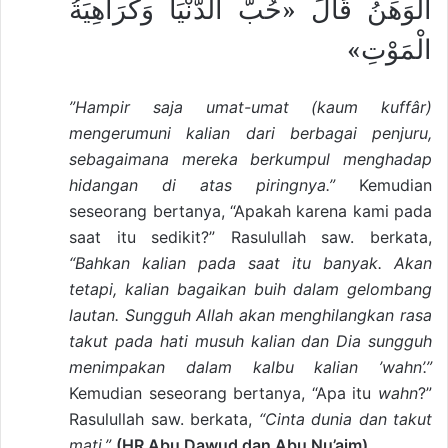
الْوَهَنُ قَالَ «حُبُّ الدُّنْيَا وَكَرَاهِيَةُ
الْمَوْتِ»
”Hampir saja umat-umat (kaum kuffâr)
mengerumuni kalian dari berbagai penjuru,
sebagaimana mereka berkumpul menghadap
hidangan di atas piringnya.”
Kemudian
seseorang bertanya, “Apakah karena kami pada
saat itu sedikit?” Rasulullah saw. berkata,
“Bahkan kalian pada saat itu banyak. Akan
tetapi, kalian bagaikan buih dalam gelombang
lautan. Sungguh Allah akan menghilangkan rasa
takut pada hati musuh kalian dan Dia sungguh
menimpakan dalam kalbu kalian ’wahn’.”
Kemudian seseorang bertanya, “Apa itu
wahn
?”
Rasulullah saw. berkata,
“Cinta dunia dan takut
mati.”
(HR Abu Dawud dan Abu Nu’aim).