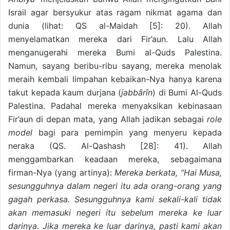
Israil agar bersyukur atas ragam nikmat agama dan
dunia (lihat: QS al-Maidah [5]: 20). Allah
menyelamatkan mereka dari Fir’aun. Lalu Allah
menganugerahi mereka Bumi al-Quds Palestina.
Namun, sayang beribu-ribu sayang, mereka menolak
meraih kembali limpahan kebaikan-Nya hanya karena
takut kepada kaum durjana (
jabbârîn
) di Bumi Al-Quds
Palestina. Padahal mereka menyaksikan kebinasaan
Fir’aun di depan mata, yang Allah jadikan sebagai
role
model
bagi para pemimpin yang menyeru kepada
neraka (QS. Al-Qashash [28]: 41). Allah
menggambarkan keadaan mereka, sebagaimana
firman-Nya (yang artinya):
Mereka berkata, ”Hai Musa,
sesungguhnya dalam negeri itu ada orang-orang yang
gagah perkasa. Sesungguhnya kami sekali-kali tidak
akan memasuki negeri itu sebelum mereka ke luar
darinya. Jika mereka ke luar darinya, pasti kami akan