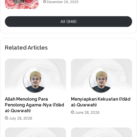
December 26, 2025
All (946)
Related Articles
Allah Menolong Para
Menyiapkan Kekuatan (I’dâd
Penolong Agama-Nya (I’dâd
al-Quwwah)
al-Quwwah)
June 28, 2026
July 28, 2026