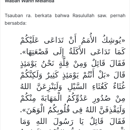
Wabah
Wahn
Melanda
Tsauban ra. berkata bahwa Rasulullah saw. pernah
bersabda:
«يُوشِكُ الأُمَمُ أَنْ تَدَاعَى عَلَيْكُمْ
كَمَا تَدَاعَى الأَكَلَةُ إِلَى قَصْعَتِهَا».
فَقَالَ قَائِلٌ وَمِنْ قِلَّةٍ نَحْنُ يَوْمَئِذٍ
قَالَ «بَلْ أَنْتُمْ يَوْمَئِذٍ كَثِيرٌ وَلَكِنَّكُمْ
غُثَاءٌ كَغُثَاءِ السَّيْلِ وَلَيَنْزِعَنَّ اللهُ
مِنْ صُدُورِ عَدُوِّكُمُ الْمَهَابَةَ مِنْكُمْ
وَلَيَقْذِفَنَّ اللهُ فِى قُلُوبِكُمُ الْوَهَنَ».
فَقَالَ قَائِلٌ يَا رَسُولَ اللهِ وَمَا