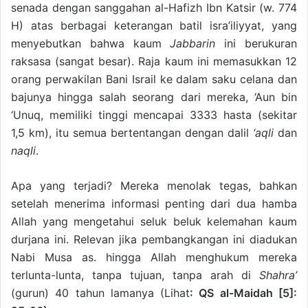
senada dengan sanggahan al-Hafizh Ibn Katsir (w. 774
H) atas berbagai keterangan batil isra’iliyyat, yang
menyebutkan bahwa kaum
Jabbarin
ini berukuran
raksasa (sangat besar). Raja kaum ini memasukkan 12
orang perwakilan Bani Israil ke dalam saku celana dan
bajunya hingga salah seorang dari mereka, ‘Aun bin
‘Unuq, memiliki tinggi mencapai 3333 hasta (sekitar
1,5 km), itu semua bertentangan dengan dalil
‘aqli
dan
naqli
.
Apa yang terjadi? Mereka menolak tegas, bahkan
setelah menerima informasi penting dari dua hamba
Allah yang mengetahui seluk beluk kelemahan kaum
durjana ini. Relevan jika pembangkangan ini diadukan
Nabi Musa as. hingga Allah menghukum mereka
terlunta-lunta, tanpa tujuan, tanpa arah di
Shahra’
(gurun) 40 tahun lamanya (Lihat
: QS al-Maidah [5]: