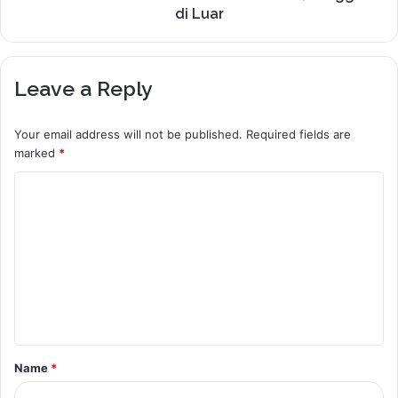
di Luar
Leave a Reply
Your email address will not be published.
Required fields are
marked
*
C
o
m
m
e
n
t
Name
*
*