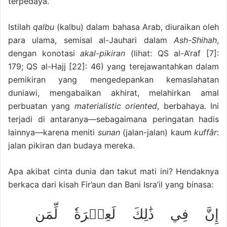
terpedaya.
Istilah
qalbu
(kalbu) dalam bahasa Arab, diuraikan oleh
para ulama, semisal al-­Jauhari dalam
Ash-Shihah
,
dengan konotasi
akal-pikiran
(lihat: QS al-A’raf [7]:
179; QS al-Hajj [22]: 46) yang terejawantahkan dalam
pemikiran yang mengedepankan kemaslahatan
duniawi, mengabaikan akhirat, melahirkan amal
perbuatan yang
materialistic oriented
, berbahaya. Ini
terjadi di antaranya—sebagaimana peringatan hadis
lainnya—karena meniti
sunan
(jalan-jalan) kaum
kuffâr
:
jalan pikiran dan budaya mereka.
Apa akibat cinta dunia dan takut mati ini? Hendaknya
berkaca dari kisah Fir’aun dan Bani Isra’il yang binasa:
إِنَّ فِي ذَٰلِكَ لَعِبۡرَةٗ لِّمَن