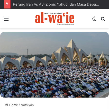
Perang Iran Vs AS-Zionis Yahudi dan Masa Depan Dunia Islam
Menu
Switc
S
skin
fo
Home
/
Nafsiyah