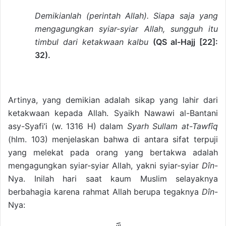
Demikianlah (perintah Allah). Siapa saja yang
mengagungkan syiar-syiar Allah, sungguh itu
timbul dari ketakwaan kalbu
(QS al-Hajj [22]:
32).
Artinya, yang demikian adalah sikap yang lahir dari
ketakwaan kepada Allah. Syaikh Nawawi al-Bantani
asy-Syafi’i (w. 1316 H) dalam
Syarh Sullam at-Tawfîq
(hlm. 103) menjelaskan bahwa di antara sifat terpuji
yang melekat pada orang yang bertakwa adalah
mengagungkan syiar-syiar Allah, yakni syiar-syiar
Dîn
-
Nya. Inilah hari saat kaum Muslim selayaknya
berbahagia karena rahmat Allah berupa tegaknya
Dîn
-
Nya: