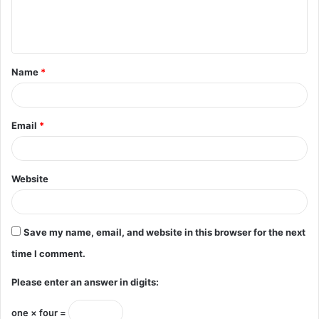
e
n
t
Name
*
*
Email
*
Website
Save my name, email, and website in this browser for the next
time I comment.
Please enter an answer in digits:
one × four =