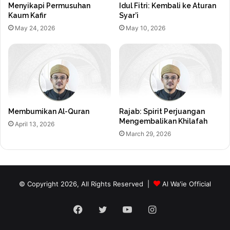
Menyikapi Permusuhan
Idul Fitri: Kembali ke Aturan
Kaum Kafir
Syar’i
May 24, 2026
May 10, 2026
Membumikan Al-Quran
Rajab: Spirit Perjuangan
Mengembalikan Khilafah
April 13, 2026
March 29, 2026
© Copyright 2026, All Rights Reserved |
Al Wa'ie Official
Facebook
Twitter
YouTube
Instagram