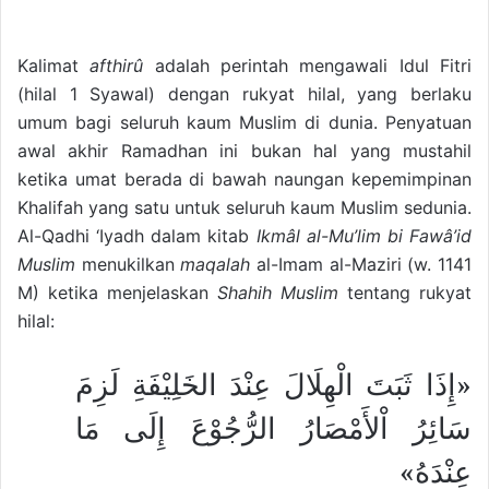
Kalimat
afthirû
adalah perintah mengawali Idul Fitri
(hilal 1 Syawal) dengan rukyat hilal, yang berlaku
umum bagi seluruh kaum Muslim di dunia. Penyatuan
awal akhir Ramadhan ini bukan hal yang mustahil
ketika umat berada di bawah naungan kepemimpinan
Khalifah yang satu untuk seluruh kaum Muslim sedunia.
Al-Qadhi ‘Iyadh dalam kitab
Ikmâl al-Mu’lim bi Fawâ’id
Muslim
menukilkan
maqalah
al-Imam al-Maziri (w. 1141
M) ketika menjelaskan
Shahih Muslim
tentang rukyat
hilal:
«إِذَا ثَبَتَ الْهِلَالَ عِنْدَ الخَلِيْفَةِ لَزِمَ
سَائِرُ اْلأَمْصَارُ الرُّجُوْعَ إِلَى مَا
عِنْدَهُ»