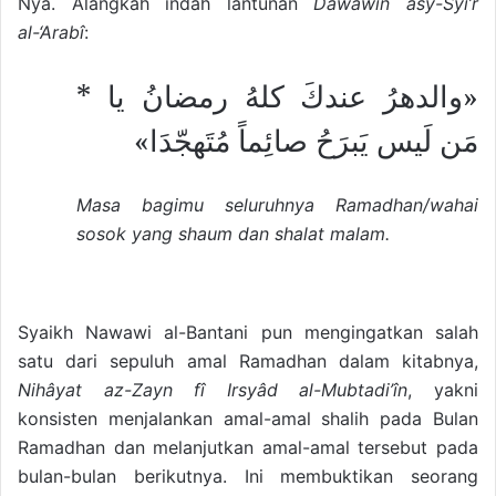
Nya. Alangkah indah lantunan
Dawâwîn asy-Syi’r
al-‘Arabî
:
«والدهرُ عندكَ كلهُ رمضانُ يا *
مَن لَيس يَبرَحُ صائِماً مُتَهجّدَا»
Masa bagimu seluruhnya Ramadhan/wahai
sosok yang shaum dan shalat malam.
Syaikh Nawawi al-Bantani pun mengingatkan salah
satu dari sepuluh amal Ramadhan dalam kitabnya,
Nihâyat az-Zayn fî Irsyâd al-Mubtadi’în
, yakni
konsisten menjalankan amal-amal shalih pada Bulan
Ramadhan dan melanjutkan amal-amal tersebut pada
bulan-bulan berikutnya. Ini membuktikan seorang