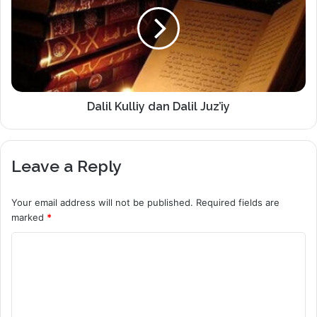
Dalil Kulliy dan Dalil Juz’iy
Leave a Reply
Your email address will not be published.
Required fields are
marked
*
C
o
m
m