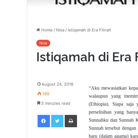
Home
/
Nisa
/
Istiqamah di Era Fitnah
Nisa
Istiqamah di Era 
August 24, 2018
“Aku mewasiatkan kepad
169
walaupun yang memimp
5 minutes read
(Ethiopia). Siapa saja
perselisihan yang bany
Facebook
Twitter
Print
Sunnahku dan Sunnah Khu
Sunnah tersebut dengan g
baru (dalam agama) kare