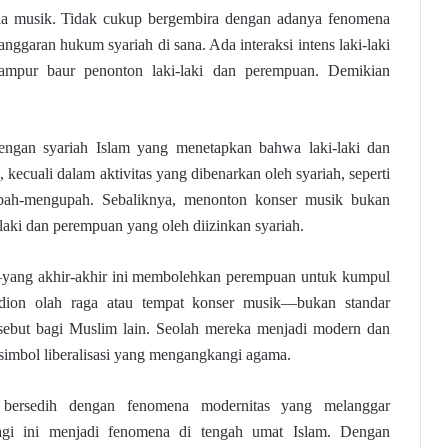
ia musik. Tidak cukup bergembira dengan adanya fenomena
anggaran hukum syariah di sana. Ada interaksi intens laki-laki
mpur baur penonton laki-laki dan perempuan. Demikian
 dengan syariah Islam yang menetapkan bahwa laki-laki dan
 kecuali dalam aktivitas yang dibenarkan oleh syariah, seperti
 upah-mengupah. Sebaliknya, menonton konser musik bukan
laki dan perempuan yang oleh diizinkan syariah.
ang akhir-akhir ini membolehkan perempuan untuk kumpul
tadion olah raga atau tempat konser musik—bukan standar
rsebut bagi Muslim lain. Seolah mereka menjadi modern dan
 simbol liberalisasi yang mengangkangi agama.
s bersedih dengan fenomena modernitas yang melanggar
agi ini menjadi fenomena di tengah umat Islam. Dengan