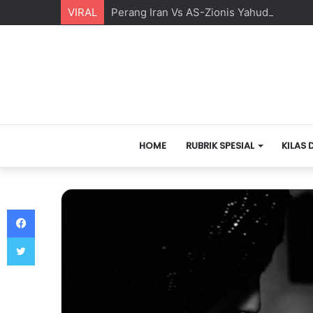
VIRAL
Perang Iran Vs AS-Zionis Yahudi dan Ma
HOME
RUBRIK SPESIAL
KILAS 
Facebook
Twitter