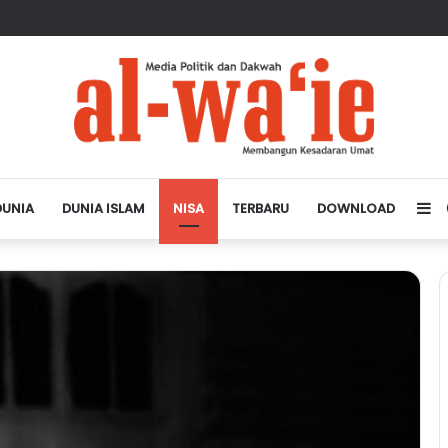
sa Depan Dunia Islam
DUNIA
DUNIA ISLAM
NISA
TERBARU
DOWNLOAD
Si