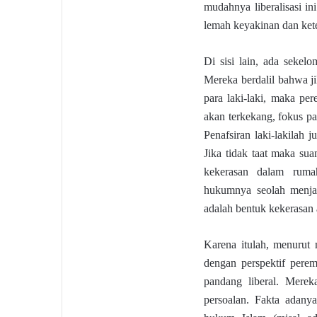
mudahnya liberalisasi in
lemah keyakinan dan ket
Di sisi lain, ada seke
Mereka berdalil bahwa j
para laki-laki, maka pe
akan terkekang, fokus p
Penafsiran laki-lakilah 
Jika tidak taat maka su
kekerasan dalam rumah 
hukumnya seolah menjad
adalah bentuk kekerasan
Karena itulah, menurut
dengan perspektif pere
pandang liberal. Mere
persoalan. Fakta adany