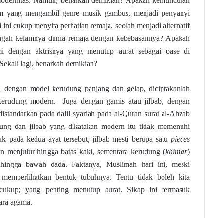
 modernitas. Namun, benarkah demikian? Apakah kemunculan
m yang mengambil genre musik gambus, menjadi penyanyi
i ini cukup menyita perhatian remaja, seolah menjadi alternatif
itengah kelamnya dunia remaja dengan kebebasannya? Apakah
mi dengan aktrisnya yang menutup aurat sebagai oase di
ekali lagi, benarkah demikian?
dengan model kerudung panjang dan gelap, diciptakanlah
kerudung modern. Juga dengan gamis atau jilbab, dengan
istandarkan pada dalil syariah pada al-Quran surat al-Ahzab
ng dan jilbab yang dikatakan modern itu tidak memenuhi
uk pada kedua ayat tersebut, jilbab mesti berupa satu
pieces
n menjulur hingga batas kaki, sementara kerudung (
khimar
)
 hingga bawah dada. Faktanya, Muslimah hari ini, meski
ap memperlihatkan bentuk tubuhnya. Tentu tidak boleh kita
cukup; yang penting menutup aurat. Sikap ini termasuk
ara agama.