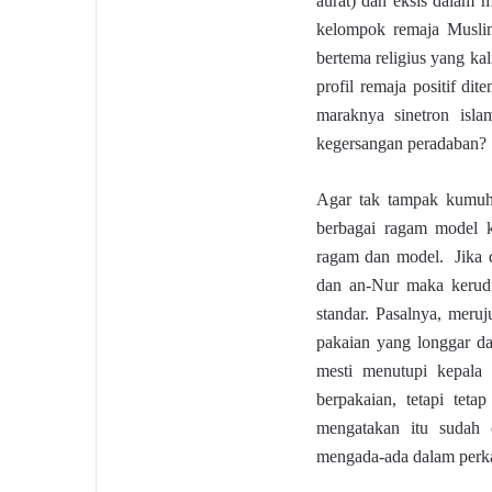
aurat) dan eksis dalam
kelompok remaja Musli
bertema religius yang kal
profil remaja positif d
maraknya sinetron isla
kegersangan peradaban? S
Agar tak tampak kumuh 
berbagai ragam model 
ragam dan model. Jika d
dan an-Nur maka kerudu
standar. Pasalnya, meruj
pakaian yang longgar da
mesti menutupi kepala
berpakaian, tetapi tet
mengatakan itu sudah 
mengada-ada dalam perk