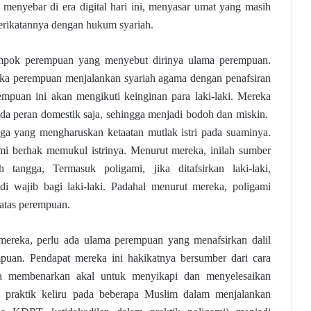
i menyebar di era digital hari ini, menyasar umat yang masih
erikatannya dengan hukum syariah.
lompok perempuan yang menyebut dirinya ulama perempuan.
ika perempuan menjalankan syariah agama dengan penafsiran
rempuan ini akan mengikuti keinginan para laki-laki. Mereka
ada peran domestik saja, sehingga menjadi bodoh dan miskin.
juga yang mengharuskan ketaatan mutlak istri pada suaminya.
ami berhak memukul istrinya. Menurut mereka, inilah sumber
tangga, Termasuk poligami, jika ditafsirkan laki-laki,
i wajib bagi laki-laki. Padahal menurut mereka, poligami
 atas perempuan.
 mereka, perlu ada ulama perempuan yang menafsirkan dalil
mpuan. Pendapat mereka ini hakikatnya bersumber dari cara
ka membenarkan akal untuk menyikapi dan menyelesaikan
a praktik keliru pada beberapa Muslim dalam menjalankan