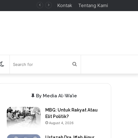
Kontak
Tentang Kami
debar
Switch
Search
skin
for
By Media Al-Wa’ie
MBG: Untuk Rakyat Atau
Elit Politik?
August 4, 2026
Ustazah Dra. Iffah Ainur