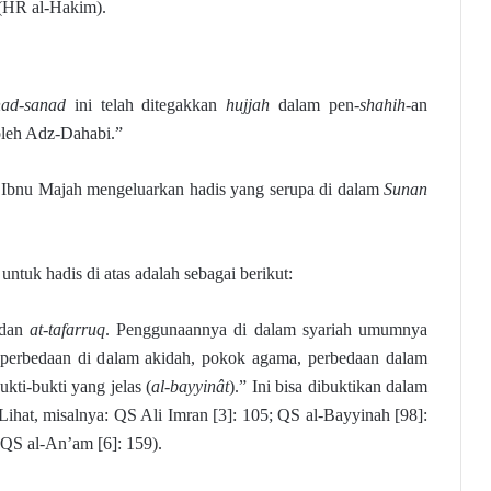
(HR al-Hakim).
ad-sanad
ini telah ditegakkan
hujjah
dalam pen-
shahih
-an
oleh Adz-Dahabi.”
Ibnu Majah mengeluarkan hadis yang serupa di dalam
Sunan
 untuk hadis di atas adalah sebagai berikut:
dan
at-tafarruq
. Penggunaannya di dalam syariah umumnya
“perbedaan di dalam akidah, pokok agama, perbedaan dalam
kti-bukti yang jelas (
al-bayyinât
).” Ini bisa dibuktikan dalam
Lihat, misalnya: QS Ali Imran [3]: 105; QS al-Bayyinah [98]:
; QS al-An’am [6]: 159).