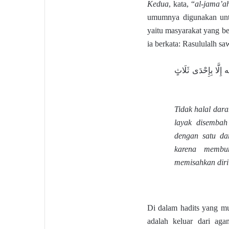
Kedua
, kata, “
al-jama’a
umumnya digunakan un
yaitu masyarakat yang be
ia berkata: Rasululalh sa
إِلَّا بِإِحْدَى ثَلَاثٍ
Tidak halal dar
layak disembah
dengan satu da
karena membu
memisahkan diri
Di dalam hadits yang m
adalah keluar dari ag