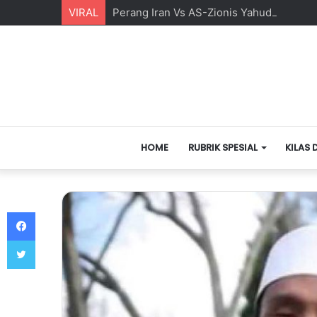
VIRAL
Perang Iran Vs AS-Zionis Yahudi dan Ma
HOME
RUBRIK SPESIAL
KILAS 
Facebook
Twitter