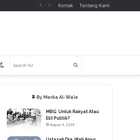
Kontak
Tentang Kami
debar
Switch
Search
skin
for
By Media Al-Wa’ie
MBG: Untuk Rakyat Atau
Elit Politik?
August 4, 2026
Ustazah Dra. Iffah Ainur