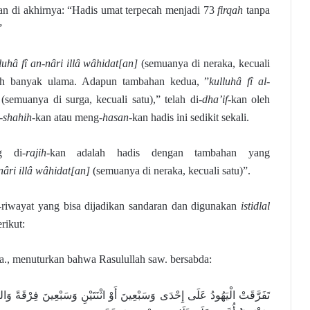
n di akhirnya: “Hadis umat terpecah menjadi 73
firqah
tanpa
”
luhâ fî an-nâri illâ wâhidat[an]
(semuanya di neraka, kecuali
h banyak ulama. Adapun tambahan kedua, ”
kulluhâ fî al-
(semuanya di surga, kecuali satu),” telah di-
dha’if
-kan oleh
-
shahih
-kan atau meng-
hasan
-kan hadis ini sedikit sekali.
g di-
rajih
-kan adalah hadis dengan tambahan yang
nâri illâ wâhidat[an]
(semuanya di neraka, kecuali satu)”.
t-riwayat yang bisa dijadikan sandaran dan digunakan
istidlal
rikut:
ra., menuturkan bahwa Rasulullah saw. bersabda:
تَفَرَّقَتْ الْيَهُودُ عَلَى إِحْدَى وَسَبْعِينَ أَوْ اثْنَتَيْنِ وَسَبْعِينَ فِرْقَةً وَا