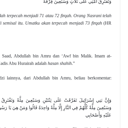
وَتَفْتَرِقُ أُمَّتِي عَلَى ثَلَاثٍ وَسَبْعِينَ فِرْقَةً
lah terpecah menjadi 71 atau 72 firqah. Orang Nasrani telah
i semisal itu. Umatku akan terpecah menjadi 73 firqah
(HR
ri Saad, Abdullah bin Amru dan ‘Awf bin Malik. Imam at-
Hadis Abu Hurairah adalah
hasan shahih
.”
dzi lainnya, dari Abdullah bin Amru, beliau berkomentar:
وَإِنَّ بَنِي إِسْرَائِيلَ تَفَرَّقَتْ عَلَى ثِنْتَيْنِ وَسَبْعِينَ مِلَّةً وَتَفْتَرِقُ
وَسَبْعِينَ مِلَّةً كُلُّهُمْ فِي النَّارِ إِلَّا مِلَّةً وَاحِدَةً قَالُوا وَمَنْ هِيَ يَا رَسُو
عَلَيْهِ وَأَصْحَابِي