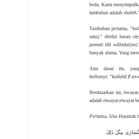
beda. Kami menyimpulka
tambahan adalah
shahih
.
Tambahan pertama,
”kul
satu),”
dinilai
hasan ole
jannati illâ wâhidat[an]
banyak ulama. Yang men
Atas dasar itu, yan
berbunyi:
”kulluhâ fî an-
Berdasarkan ini, riwaya
adalah riwayat-riwayat be
Pertama
, Abu Hurairah 
لنَّصَارَى مِثْلَ ذَلِكَ