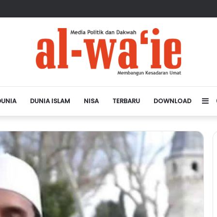
sa Depan Dunia Islam
DUNIA
DUNIA ISLAM
NISA
TERBARU
DOWNLOAD
Si