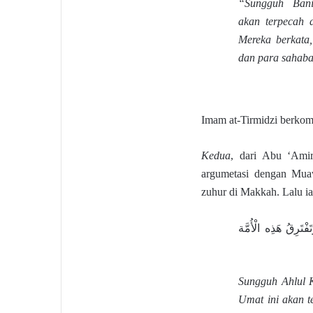
“Sungguh Bani
akan terpecah d
Mereka berkata,
dan para sahaba
Imam at-Tirmidzi berkom
Kedua
, dari Abu ‘Amir
argumetasi dengan Muaw
zuhur di Makkah. Lalu ia
فْتَرِقُ هَذِه الْأُمَّة
Sungguh Ahlul K
Umat ini akan t