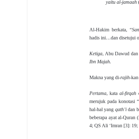
yaitu al-jamaah
Al-Hakim berkata, “
San
hadis ini…dan disetujui 
Ketiga
, Abu Dawud dan 
Ibn Majah
.
Makna yang di-
rajih
-kan
Pertama
, kata
al-firqah
merujuk pada konotasi 
hal-hal yang
qath’i
dan bu
beberapa ayat al-Quran (
4; QS Ali ‘Imran [3]: 19