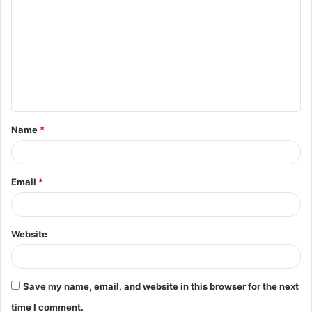
o
m
m
e
n
t
Name
*
*
Email
*
Website
Save my name, email, and website in this browser for the next
time I comment.