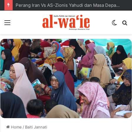
Perang Iran Vs AS-Zionis Yahudi dan Masa Depan Dunia Islam
Menu
Switc
S
skin
fo
Home
/
Baiti Jannati