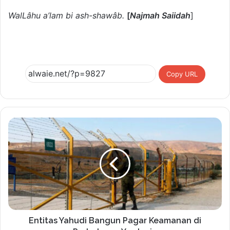
WalLâhu a’lam bi ash-shawâb.
[
Najmah Saiidah
]
Copy URL
Entitas Yahudi Bangun Pagar Keamanan di