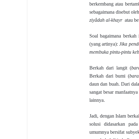
berkembang atau bertamb
sebagaimana disebut ole
ziyâdah al-khayr
atau b
Soal bagaimana berkah i
(yang artinya):
Jika pend
membuka pintu-pintu keb
Berkah dari langit (
bar
Berkah dari bumi (
bara
daun dan buah. Dari dal
sangat besar manfaatnya
lainnya.
Jadi, dengan Islam berka
solusi didasarkan pad
umumnya bersifat subyekt