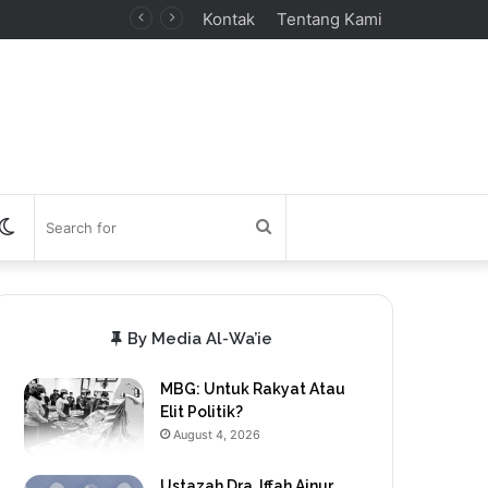
Kontak
Tentang Kami
debar
Switch
Search
skin
for
By Media Al-Wa’ie
MBG: Untuk Rakyat Atau
Elit Politik?
August 4, 2026
Ustazah Dra. Iffah Ainur