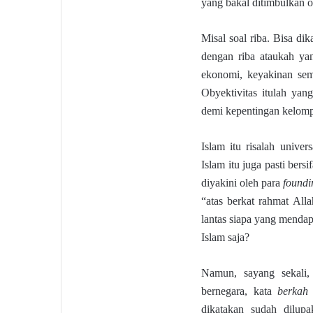
yang bakal ditimbulkan ole
Misal soal riba. Bisa di
dengan riba ataukah yan
ekonomi, keyakinan sema
Obyektivitas itulah ya
demi kepentingan kelompo
Islam itu risalah unive
Islam itu juga pasti bers
diyakini oleh para
foundi
“atas berkat rahmat Alla
lantas siapa yang menda
Islam saja?
Namun, sayang sekali,
bernegara, kata
berkah
dikatakan sudah dilupa