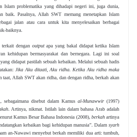
 Islam problematika yang dihadapi negeri ini, juga dunia,
ngan baik. Pasalnya, Allah SWT memang menetapkan Islam
ebagai jalan atau cara untuk kita menyelesaikan berbagai
aik-baiknya.
i terkait dengan
output
apa yang bakal didapat ketika Islam
uran kehidupan bermasyarakat dan bernegara. Lagi ini soal
yang didapat pastilah sebuah kebaikan. Melalui sebuah hadis
atakan:
Jika Aku ditaati, Aku ridha. Ketika Aku ridha maka
an taat, Allah SWT akan ridha, dan dengan ridha, berkah akan
a, sebagaimana disebut dalam Kamus
al-Munawwir
(1997)
akah
. Artinya, nikmat. Istilah lain dalam bahasa Arab adalah
enurut Kamus Besar Bahasa Indonesia (2008),
berkah
artinya
ndatangkan kebaikan bagi kehidupan manusia”. Dalam
syarh
am an-Nawawi menyebut berkah memiliki dua arti: tumbuh,