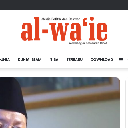
sa Depan Dunia Islam
DUNIA
DUNIA ISLAM
NISA
TERBARU
DOWNLOAD
Si