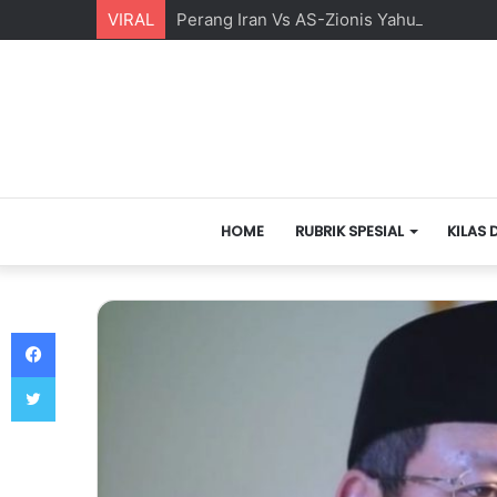
VIRAL
Perang Iran Vs AS-Zionis Yahudi dan Ma
HOME
RUBRIK SPESIAL
KILAS 
Facebook
Twitter