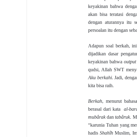
keyakinan bahwa dengan
akan bisa teratasi de
dengan aturannya itu s
persoalan itu dengan seb
Adapun soal berkah, in
dijadikan dasar pengat
keyakinan bahwa
output
qudsi, Allah SWT meny
Aku berkahi
. Jadi, deng
kita bisa raih.
Berkah
, menurut bahas
berasal dari kata
al-bar
mubârak
dan
tabâruk
. M
“karunia Tuhan yang me
hadis
Shahîh
Muslim, Im