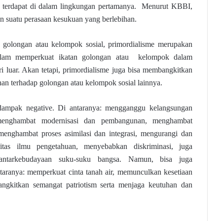
ng terdapat di dalam lingkungan pertamanya. Menurut KBBI,
n suatu perasaan kesukuan yang berlebihan.
h golongan atau kelompok sosial, primordialisme merupakan
dalam memperkuat ikatan golongan atau kelompok dalam
 luar. Akan tetapi, primordialisme juga bisa membangkitkan
an terhadap golongan atau kelompok sosial lainnya.
rdampak negative. Di antaranya: mengganggu kelangsungan
menghambat modernisasi dan pembangunan, menghambat
menghambat proses asimilasi dan integrasi, mengurangi dan
vitas ilmu pengetahuan, menyebabkan diskriminasi, juga
antarkebudayaan suku-suku bangsa. Namun, bisa juga
ntaranya: memperkuat cinta tanah air, memunculkan kesetiaan
ngkitkan semangat patriotism serta menjaga keutuhan dan