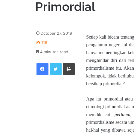
Primordial
October 27, 2019
Setiap kali bicara tenta
116
pengaturan negeri ini di
4 minutes read
hanya mementingkan kelo
menghindar diri dari t
Facebook
Twitter
Print
primordialisme itu. Aka
kelompok, tidak berhubu
bersikap primordial?
Apa itu primordial atau
etimologi primordial ata
memiliki arti
pertama
,
primordialisme secara 
hal-hal yang dibawa sejak