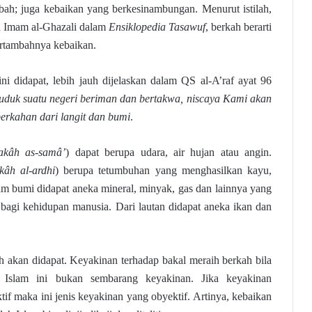
ah; juga kebaikan yang berkesinambungan. Menurut istilah,
h Imam al-Ghazali dalam
Ensiklopedia Tasawuf
, berkah berarti
ertambahnya kebaikan.
ni didapat, lebih jauh dijelaskan dalam QS al-A’raf ayat 96
uduk suatu negeri beriman dan bertakwa, niscaya Kami akan
erkahan dari langit dan bumi
.
akâh as-samâ’
) dapat berupa udara, air hujan atau angin.
kâh al-ardhi
) berupa tetumbuhan yang menghasilkan kayu,
am bumi didapat aneka mineral, minyak, gas dan lainnya yang
 bagi kehidupan manusia. Dari lautan didapat aneka ikan dan
h akan didapat. Keyakinan terhadap bakal meraih berkah bila
a Islam ini bukan sembarang keyakinan. Jika keyakinan
if maka ini jenis keyakinan yang obyektif. Artinya, kebaikan