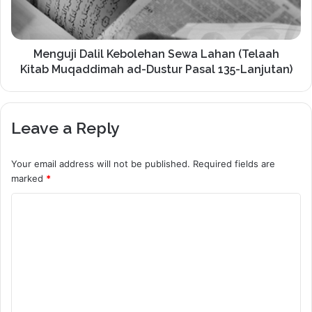
Menguji Dalil Kebolehan Sewa Lahan (Telaah
Kitab Muqaddimah ad-Dustur Pasal 135-Lanjutan)
Leave a Reply
Your email address will not be published.
Required fields are
marked
*
C
o
m
m
e
n