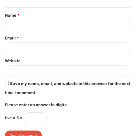
t
Name
*
*
Email
*
Website
Save my name, email, and website in this browser for the next
time I comment.
Please enter an answer in digits:
five × 5 =