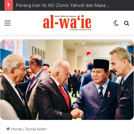
Perang Iran Vs AS-Zionis Yahudi dan Masa Depan Dunia Islam
Menu
Switc
S
skin
fo
Home
/
Dunia Islam