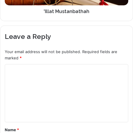
'Illat Mustanbathah
Leave a Reply
Your email address will not be published.
Required fields are
marked
*
C
o
m
m
e
n
t
Name
*
*