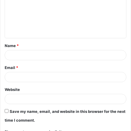
m
m
e
n
t
Name
*
*
Email
*
Website
Save my name, email, and website in this browser for the next
time I comment.