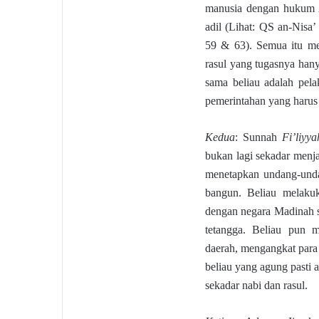
manusia dengan hukum Al
adil (Lihat: QS an-Nisa’
59 & 63). Semua itu m
rasul yang tugasnya han
sama beliau adalah pela
pemerintahan yang harus 
Kedua
: Sunnah
Fi’liyya
bukan lagi sekadar menja
menetapkan undang-unda
bangun. Beliau melakuk
dengan negara Madinah sa
tetangga. Beliau pun 
daerah, mengangkat par
beliau yang agung pasti 
sekadar nabi dan rasul.