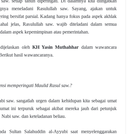
saw. setiap tahun diperingati. Di dalamnya kita diingatkan
ngnya meneladani Rasulullah saw. Sayang, ajakan untuk
ring bersifat parsial. Kadang hanya fokus pada aspek akhlak
dahal jelas, Rasulullah saw. wajib diteladani dalam semua
i dalam aspek kepemimpinan atau pemerintahan.
 dijelaskan oleh
KH Yasin Muthahhar
dalam wawancara
 Berikut hasil wawancaranya.
gensi memperingati Maulid Rasul saw.?
bi saw. sangatlah urgen dalam kehidupan kita sebagai umat
 umat ini terpuruk sebagai akibat mereka jauh dari petunjuk
 Nabi saw. dan keteladanan beliau.
pada Sultan Salahuddin al-Ayyubi saat menyelenggarakan