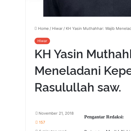
Home
/
Hiwar
/
KH Yasin Muthahhar: Wajib Menelad
Hiwar
KH Yasin Muthah
Meneladani Kep
Rasulullah saw.
November 21, 2018
Pengantar Redaksi:
157