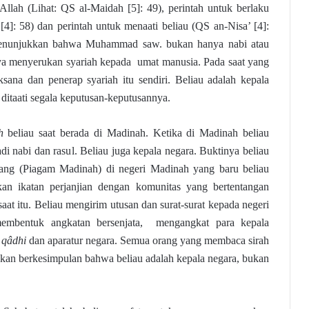
lah (Lihat: QS al-Maidah [5]: 49), perintah untuk berlaku
 [4]: 58) dan perintah untuk menaati beliau (QS an-Nisa’ [4]:
enunjukkan bahwa Muhammad saw. bukan hanya nabi atau
ya menyerukan syariah kepada umat manusia. Pada saat yang
ksana dan penerap syariah itu sendiri. Beliau adalah kepala
ditaati segala keputusan-keputusannya.
h
beliau saat berada di Madinah. Ketika di Madinah beliau
di nabi dan rasul. Beliau juga kepala negara. Buktinya beliau
ng (Piagam Madinah) di negeri Madinah yang baru beliau
an ikatan perjanjian dengan komunitas yang bertentangan
at itu. Beliau mengirim utusan dan surat-surat kepada negeri
membentuk angkatan bersenjata, mengangkat para kepala
a
qâdhi
dan aparatur negara. Semua orang yang membaca sirah
akan berkesimpulan bahwa beliau adalah kepala negara, bukan