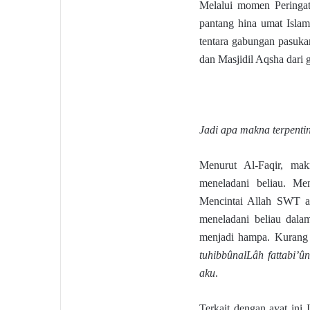
Melalui momen Peringat
pantang hina umat Isla
tentara gabungan pasuka
dan Masjidil Aqsha dari 
Jadi apa makna terpenti
Menurut Al-Faqir, mak
meneladani beliau. Me
Mencintai Allah SWT ad
meneladani beliau dalam
menjadi hampa. Kurang 
tuhibbûnalLâh fattabi’ûn
aku
.
Terkait dengan ayat ini 