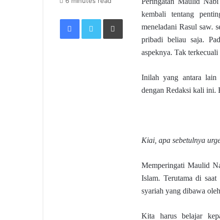
6 minutes read
Peringatan Maulid Nabi 
kembali tentang penti
Facebook
Twitter
Print
meneladani Rasul saw. se
pribadi beliau saja. Pa
aspeknya. Tak terkecual
Inilah yang antara lain
dengan Redaksi kali ini.
Kiai, apa sebetulnya ur
Memperingati Maulid Na
Islam. Terutama di saat
syariah yang dibawa oleh
Kita harus belajar ke