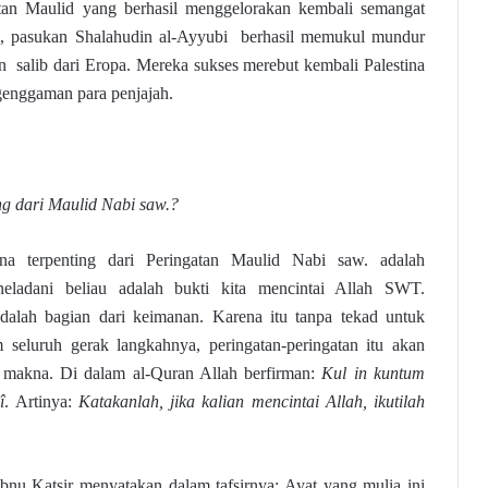
an Maulid yang berhasil menggelorakan kembali semangat
m, pasukan Shalahudin al-Ayyubi berhasil memukul mundur
n salib dari Eropa. Mereka sukses merebut kembali Palestina
genggaman para penjajah.
ng dari Maulid Nabi saw.?
na terpenting dari Peringatan Maulid Nabi saw. adalah
neladani beliau adalah bukti kita mencintai Allah SWT.
alah bagian dari keimanan. Karena itu tanpa tekad untuk
 seluruh gerak langkahnya, peringatan-peringatan itu akan
makna. Di dalam al-Quran Allah berfirman:
Kul in kuntum
î
. Artinya:
Katakanlah, jika kalian mencintai Allah, ikutilah
Ibnu Katsir menyatakan dalam tafsirnya: Ayat yang mulia ini