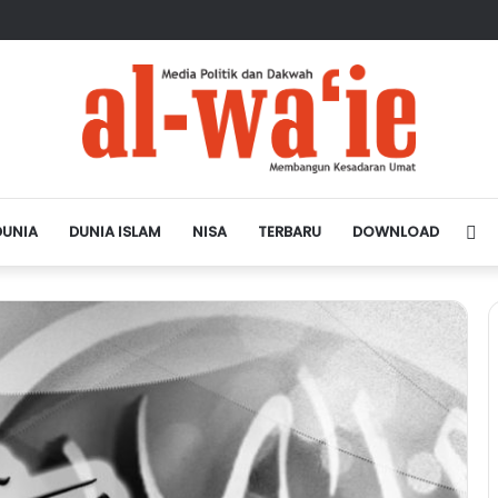
sa Depan Dunia Islam
DUNIA
DUNIA ISLAM
NISA
TERBARU
DOWNLOAD
Si