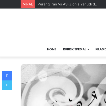
VIRAL
Perang Iran Vs AS-Zionis Yahudi dan Ma
HOME
RUBRIK SPESIAL
KILAS 
Facebook
Twitter