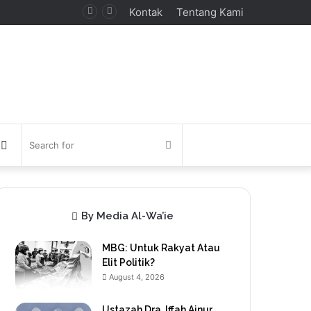
Kontak
Tentang Kami
debar
Switch
Search
skin
for
By Media Al-Wa’ie
MBG: Untuk Rakyat Atau
Elit Politik?
August 4, 2026
Ustazah Dra. Iffah Ainur