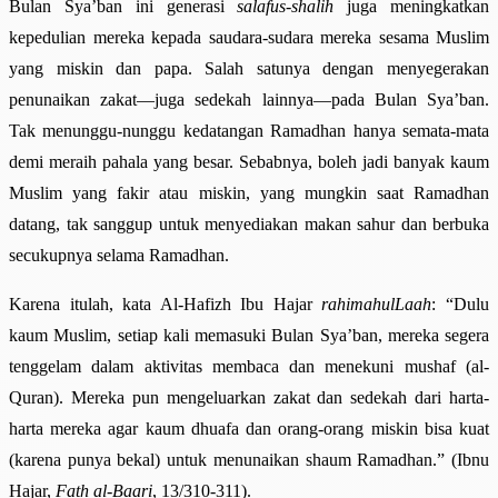
Bulan Sya’ban ini generasi
salafus-shalih
juga meningkatkan
kepedulian mereka kepada saudara-sudara mereka sesama Muslim
yang miskin dan papa. Salah satunya dengan menyegerakan
penunaikan zakat—juga sedekah lainnya—pada Bulan Sya’ban.
Tak menunggu-nunggu kedatangan Ramadhan hanya semata-mata
demi meraih pahala yang besar. Sebabnya, boleh jadi banyak kaum
Muslim yang fakir atau miskin, yang mungkin saat Ramadhan
datang, tak sanggup untuk menyediakan makan sahur dan berbuka
secukupnya selama Ramadhan.
Karena itulah, kata Al-Hafizh Ibu Hajar
rahimahulLaah
: “Dulu
kaum Muslim, setiap kali memasuki Bulan Sya’ban, mereka segera
tenggelam dalam aktivitas membaca dan menekuni mushaf (al-
Quran). Mereka pun mengeluarkan zakat dan sedekah dari harta-
harta mereka agar kaum dhuafa dan orang-orang miskin bisa kuat
(karena punya bekal) untuk menunaikan shaum Ramadhan.” (Ibnu
Hajar,
Fath al-Baari
, 13/310-311).