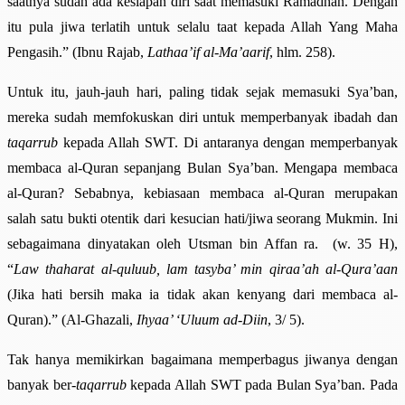
saatnya sudah ada kesiapan diri saat memasuki Ramadhan. Dengan
itu pula jiwa terlatih untuk selalu taat kepada Allah Yang Maha
Pengasih.” (Ibnu Rajab,
Lathaa’if al-Ma’aarif
, hlm. 258).
Untuk itu, jauh-jauh hari, paling tidak sejak memasuki Sya’ban,
mereka sudah memfokuskan diri untuk memperbanyak ibadah dan
taqarrub
kepada Allah SWT. Di antaranya dengan memperbanyak
membaca al-Quran sepanjang Bulan Sya’ban. Mengapa membaca
al-Quran? Sebabnya, kebiasaan membaca al-Quran merupakan
salah satu bukti otentik dari kesucian hati/jiwa seorang Mukmin. Ini
sebagaimana dinyatakan oleh Utsman bin Affan ra. (w. 35 H),
“
Law thaharat al-quluub, lam tasyba’ min qiraa’ah al-Qura’aan
(Jika hati bersih maka ia tidak akan kenyang dari membaca al-
Quran).” (Al-Ghazali,
Ihyaa’ ‘Uluum ad-Diin
, 3/ 5).
Tak hanya memikirkan bagaimana memperbagus jiwanya dengan
banyak ber-
taqarrub
kepada Allah SWT pada Bulan Sya’ban. Pada