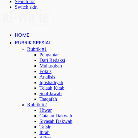
Search for
Switch skin
HOME
RUBRIK SPESIAL
Rubrik #1
Pengantar
Dari Redaksi
Muhasabah
Fokus
Analisis
Iqtishadiyah
Telaah Kitab
Soal Jawab
Tsaqafah
Rubrik #2
Hiwar
Catatan Dakwah
Siyasah Dakwah
Tafsir
Ibrah
Afkar