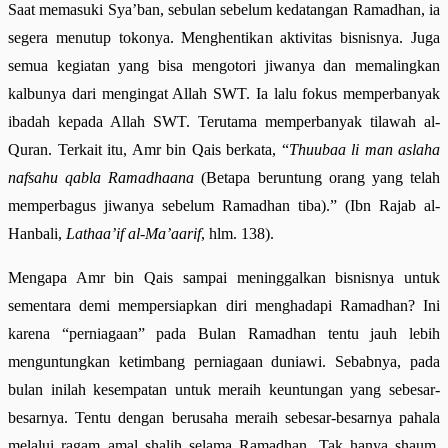
Saat memasuki Sya’ban, sebulan sebelum kedatangan Ramadhan, ia
segera menutup tokonya. Menghentikan aktivitas bisnisnya. Juga
semua kegiatan yang bisa mengotori jiwanya dan memalingkan
kalbunya dari mengingat Allah SWT. Ia lalu fokus memperbanyak
ibadah kepada Allah SWT. Terutama memperbanyak tilawah al-
Quran. Terkait itu, Amr bin Qais berkata, “
Thuubaa li man aslaha
nafsahu qabla Ramadhaana
(Betapa beruntung orang yang telah
memperbagus jiwanya sebelum Ramadhan tiba).” (Ibn Rajab al-
Hanbali,
Lathaa’if al-Ma’aarif
, hlm. 138).
Mengapa Amr bin Qais sampai meninggalkan bisnisnya untuk
sementara demi mempersiapkan diri menghadapi Ramadhan? Ini
karena “perniagaan” pada Bulan Ramadhan tentu jauh lebih
menguntungkan ketimbang perniagaan duniawi. Sebabnya, pada
bulan inilah kesempatan untuk meraih keuntungan yang sebesar-
besarnya. Tentu dengan berusaha meraih sebesar-besarnya pahala
melalui ragam amal shalih selama Ramadhan. Tak hanya shaum,