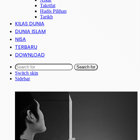
Takrifat
Hadis Pilihan
Tarikh
KILAS DUNIA
DUNIA ISLAM
NISA
TERBARU
DOWNLOAD
Search for
Switch skin
Sidebar