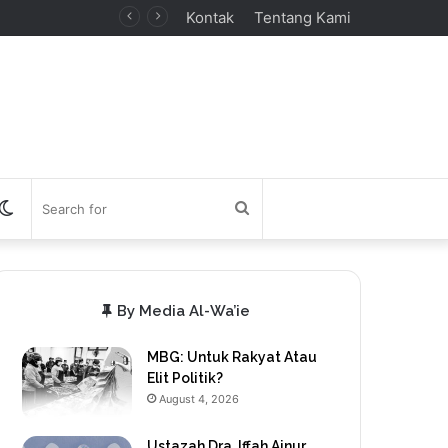
Kontak
Tentang Kami
debar
Switch
Search
skin
for
By Media Al-Wa’ie
MBG: Untuk Rakyat Atau
Elit Politik?
August 4, 2026
Ustazah Dra. Iffah Ainur