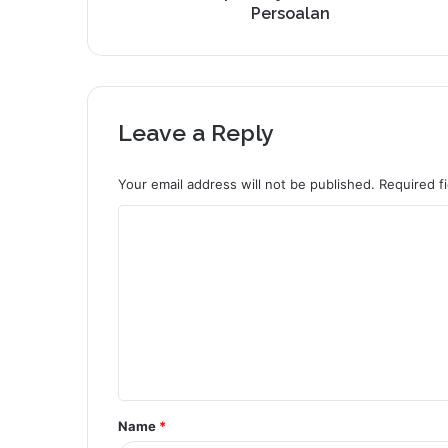
Persoalan
Leave a Reply
Your email address will not be published.
Required f
C
o
m
m
e
n
t
Name
*
*