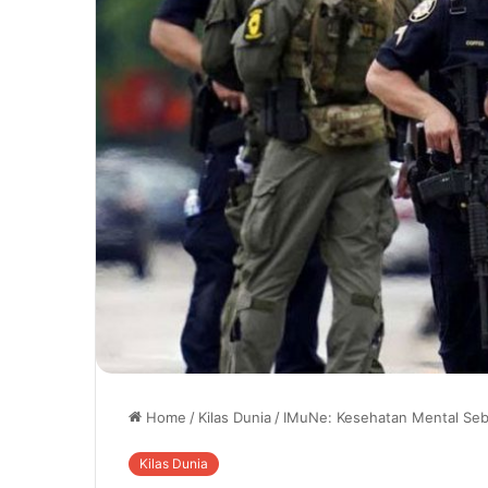
Home
/
Kilas Dunia
/
IMuNe: Kesehatan Mental Se
Kilas Dunia