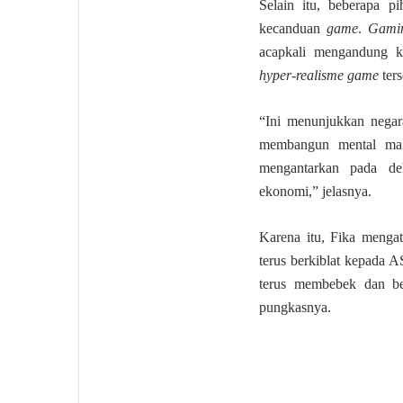
Selain itu, beberapa p
kecanduan
game
.
Gami
acapkali mengandung k
hyper-realisme
game
ters
“Ini menunjukkan negara
membangun mental man
mengantarkan pada de
ekonomi,” jelasnya.
Karena itu, Fika mengat
terus berkiblat kepada A
terus membebek dan ber
pungkasnya.