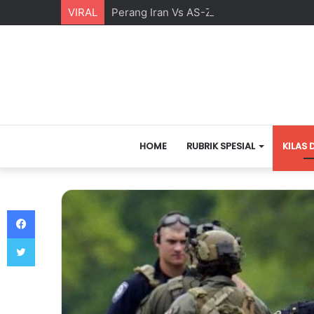
VIRAL
Perang Iran Vs AS-Zionis Yahudi dan Ma
HOME
RUBRIK SPESIAL
KILAS 
Facebook
Twitter