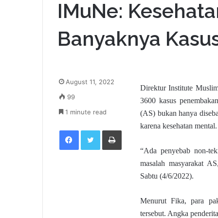
IMuNe: Kesehata
Banyaknya Kasu
August 11, 2022
Direktur Institute Musl
99
3600 kasus penembakan 
1 minute read
(AS) bukan hanya diseba
karena kesehatan mental.
Facebook
Twitter
Print
“Ada penyebab non-tek
masalah masyarakat AS,
Sabtu (4/6/2022).
Menurut Fika, para pak
tersebut. Angka penderit