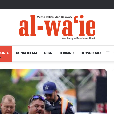
sa Depan Dunia Islam
DUNIA
DUNIA ISLAM
NISA
TERBARU
DOWNLOAD
Si