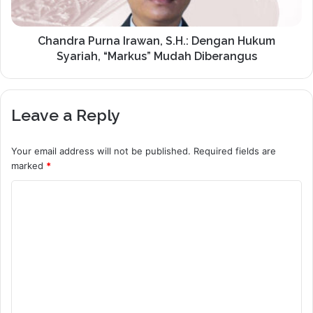
Chandra Purna Irawan, S.H.: Dengan Hukum
Syariah, “Markus” Mudah Diberangus
Leave a Reply
Your email address will not be published.
Required fields are
marked
*
C
o
m
m
e
n