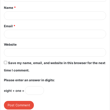
t
Name
*
*
Email
*
Website
Save my name, email, and website in this browser for the next
time I comment.
Please enter an answer in digits:
eight + one =