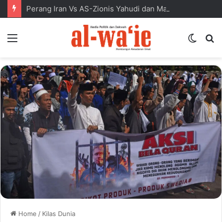
Perang Iran Vs AS-Zionis Yahudi dan Masa Depan Dunia Islam
Menu
Switc
S
skin
fo
Home
/
Kilas Dunia