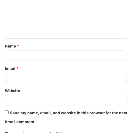
m
m
e
n
t
Name
*
*
Email
*
Website
Save my name, email, and website in this browser for the next
time I comment.