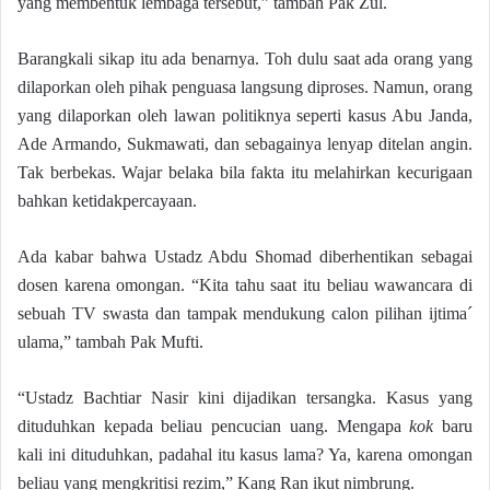
yang membentuk lembaga tersebut,” tambah Pak Zul.
Barangkali sikap itu ada benarnya. Toh dulu saat ada orang yang
dilaporkan oleh pihak penguasa langsung diproses. Namun, orang
yang dilaporkan oleh lawan politiknya seperti kasus Abu Janda,
Ade Armando, Sukmawati, dan sebagainya lenyap ditelan angin.
Tak berbekas. Wajar belaka bila fakta itu melahirkan kecurigaan
bahkan ketidakpercayaan.
Ada kabar bahwa Ustadz Abdu Shomad diberhentikan sebagai
dosen karena omongan. “Kita tahu saat itu beliau wawancara di
sebuah TV swasta dan tampak mendukung calon pilihan ijtima´
ulama,” tambah Pak Mufti.
“Ustadz Bachtiar Nasir kini dijadikan tersangka. Kasus yang
dituduhkan kepada beliau pencucian uang. Mengapa
kok
baru
kali ini dituduhkan, padahal itu kasus lama? Ya, karena omongan
beliau yang mengkritisi rezim,” Kang Ran ikut nimbrung.