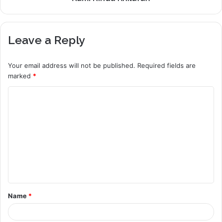
Leave a Reply
Your email address will not be published.
Required fields are
marked
*
C
o
m
m
e
n
t
Name
*
*