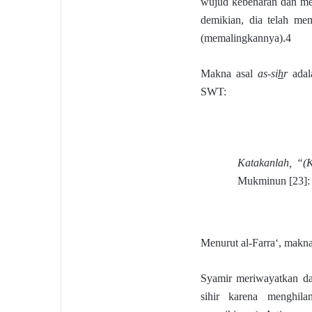
wujud kebenaran dan me
demikian, dia telah memal
(memalingkannya).4
Makna asal
as-si
h
r
adal
SWT:
Katakanlah, “(
Mukminun [23]: 
Syamir meriwayatkan d
sihir karena menghilangka