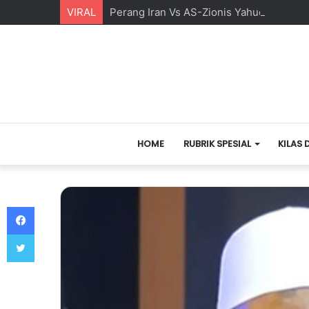
VIRAL
Perang Iran Vs AS-Zionis Yahudi dan Ma
HOME
RUBRIK SPESIAL
KILAS 
Facebook
Twitter