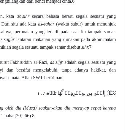
enghilangkan dari benci menjadi cinta.6
in, kata
as-sihr
secara bahasa berarti segala sesuatu yang
 Dari situ ada kata
as-sa
h
ar
(waktu sahur) untuk menunjuk
salnya, perbuatan yang terjadi pada saat itu tampak samar.
as-sa
h
ûr
lantaran makanan yang dimakan pada akhir malam
ikian segala sesuatu tampak samar disebut
si
h
r.
7
nurut Fakhruddin ar-Razi,
as-si
h
r
adalah segala sesuatu yang
yi dan bersifat mengelabuhi, tanpa adanya hakikat, dan
daya semata. Allah SWT berfriman:
يُخَيَّلُ إِلَيۡهِ مِن سِحۡرِهِمۡ أَنَّهَا تَسۡعَىٰ ٦٦
ng oleh dia (Musa) seakan-akan dia merayap cepat karena
 Thaha [20]: 66).8