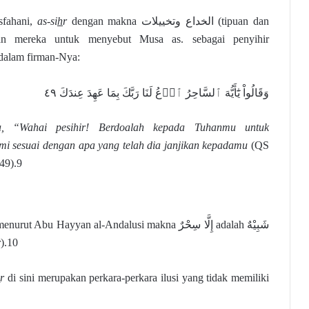
sfahani,
as-si
h
r
dengan makna الخداع وتخييلات (tipuan dan
kan mereka untuk menyebut Musa as. sebagai penyihir
dalam firman-Nya:
وَقَالُواْ يَٰٓأَيُّهَ ٱلسَّاحِرُ ٱدۡعُ لَنَا رَبَّكَ بِمَا عَهِدَ عِندَكَ ٤٩
a, “Wahai pesihir! Berdoalah kepada Tuhanmu untuk
mi sesuai dengan apa yang telah dia janjikan kepadamu
(QS
 49).9
u Hayyan al-Andalusi makna إِلَّا سِحْرٌ adalah شَبِيْهٌ
hir).10
h
r
di sini merupakan perkara-perkara ilusi yang tidak memiliki