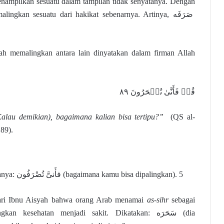
nampilkan sesuatu dalam tampilan tidak senyatanya. Dengan
ingkan sesuatu dari hakikat sebenarnya. Artinya, صَرَفَه
ah memalingkan antara lain dinyatakan dalam firman Allah
قُلۡ فَأَنَّىٰ تُسۡحَرُونَ ٨٩
Kalau demikian), bagaimana kalian bisa tertipu?”
(QS al-
89).
Menurut al-Farra‘, maknanya: فأَنىَّ تُصْرَفُون (bagaimana kamu bisa dipalingkan). 5
ari Ibnu Aisyah bahwa orang Arab menamai
as-sihr
sebagai
n kesehatan menjadi sakit. Dikatakan: سَحَرَه (dia