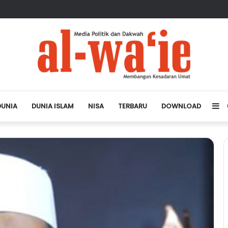
sa Depan Dunia Islam
DUNIA
DUNIA ISLAM
NISA
TERBARU
DOWNLOAD
Si