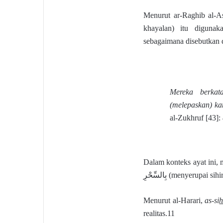
Menurut ar-Raghib al-A
khayalan) itu diguna
sebagaimana disebutkan 
Mereka berkat
(melepaskan) ka
al-Zukhruf [43]:
Dalam konteks ayat ini, menurut Ab
بِالسِّحْرِ (menyerupai si
Menurut al-Harari,
as-si
realitas.11