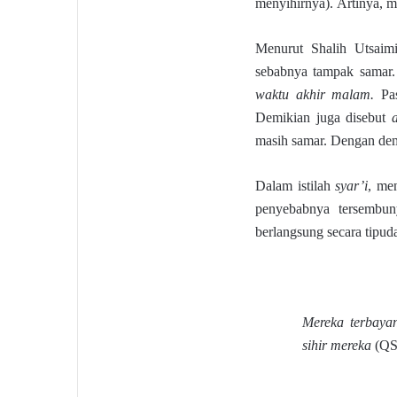
menyihirnya). Artinya, m
Menurut Shalih Utsaim
sebabnya tampak samar.
waktu akhir malam.
Pa
Demikian juga disebut
masih samar. Dengan dem
Dalam istilah
syar’i
, me
penyebabnya tersembun
berlangsung secara tipu
Mereka terbaya
sihir mereka
(QS