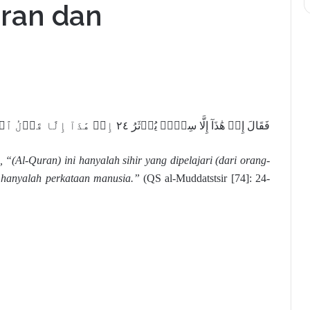
ran dan
فَقَالَ إِنۡ هَٰذَآ إِلَّا سِحۡرٞ يُؤۡثَرُ ٢٤ إِنۡ هَٰذَآ إِلَّا قَوۡلُ ٱلۡبَشَرِ ٢٥
, “(Al-Quran) ini hanyalah sihir yang dipelajari (dari orang-
i hanyalah perkataan manusia.”
(QS al-Muddatstsir [74]: 24-