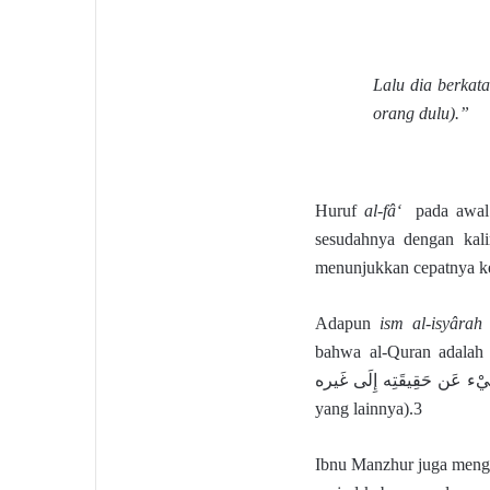
Lalu dia berkata
orang dulu).”
Huruf
al-fâ‘
pada awal
sesudahnya dengan kal
menunjukkan cepatnya ke
Adapun
ism al-isyâra
bahwa al-Quran adalah سِحْر (sihir). Menurut al-Azhari, pada asalnya sihir adala
صَرْفُ الشَّيْء عَن حَقِيقَتِه إِلَى غَيره (memalingkan sesuatu
yang lainnya).3
Ibnu Manzhur juga menga