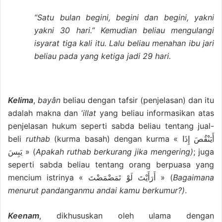
“Satu bulan begini, begini dan begini, yakni
yakni 30 hari.” Kemudian beliau mengulangi
isyarat tiga kali itu. Lalu beliau menahan ibu jari
beliau pada yang ketiga jadi 29 hari.
Kelima
,
bayân
beliau dengan tafsir (penjelasan) dan itu
adalah makna dan ‘
illat
yang beliau informasikan atas
penjelasan hukum seperti sabda beliau tentang jual-
beli
ruthab
(kurma basah) dengan kurma « أَيَنْقُصَ إِذَا
يَبِسَ » (
Apakah ruthab berkurang jika mengering)
; juga
seperti sabda beliau tentang orang berpuasa yang
mencium istrinya « أَرَأَيْتَ لَوْ تَمَضْمَضْتَ » (
Bagaimana
menurut pandanganmu andai kamu berkumur?)
.
Keenam
, dikhususkan oleh ulama dengan