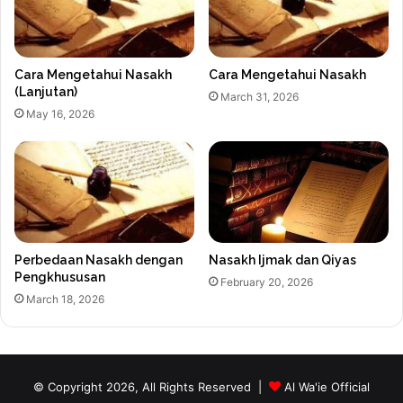
Cara Mengetahui Nasakh
Cara Mengetahui Nasakh
(Lanjutan)
March 31, 2026
May 16, 2026
Perbedaan Nasakh dengan
Nasakh Ijmak dan Qiyas
Pengkhususan
February 20, 2026
March 18, 2026
© Copyright 2026, All Rights Reserved |
Al Wa'ie Official