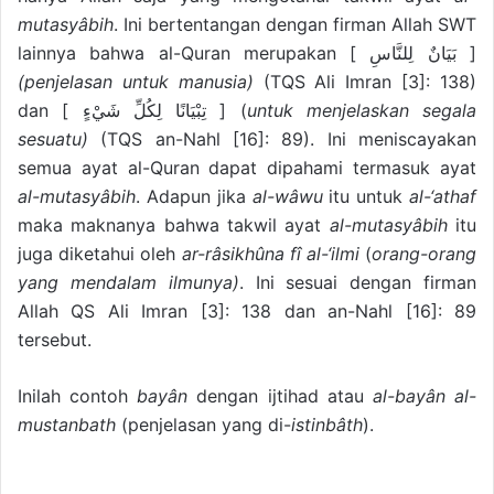
mutasyâbih
. Ini bertentangan dengan firman Allah SWT
lainnya bahwa al-Quran merupakan [ بَيَانٌ لِلنَّاسِ ]
(penjelasan untuk manusia)
(TQS Ali Imran [3]: 138)
dan [ تِبْيَانًا لِكُلِّ شَيْءٍ ] (
untuk menjelaskan segala
sesuatu)
(TQS an-Nahl [16]: 89). Ini meniscayakan
semua ayat al-Quran dapat dipahami termasuk ayat
al-mutasyâbih
. Adapun jika
al-wâwu
itu untuk
al-‘athaf
maka maknanya bahwa takwil ayat
al-mutasyâbih
itu
juga diketahui oleh
ar-râsikhûna fî al-‘ilmi
(
orang-orang
yang mendalam ilmunya)
. Ini sesuai dengan firman
Allah QS Ali Imran [3]: 138 dan an-Nahl [16]: 89
tersebut.
Inilah contoh
bayân
dengan ijtihad atau
al-bayân al-
mustanbath
(penjelasan yang di-
istinbâth
).