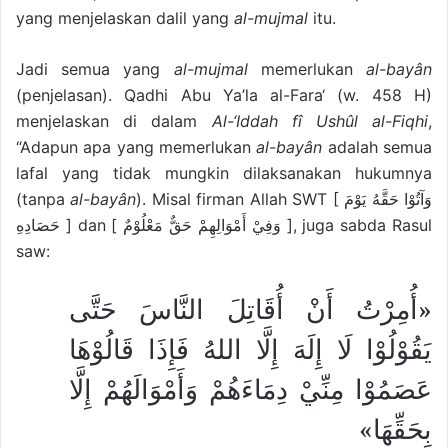
yang menjelaskan dalil yang
al-mujmal
itu.
Jadi semua yang
al-mujmal
memerlukan
al-bayân
(penjelasan). Qadhi Abu Ya’la al-Fara‘ (w. 458 H)
menjelaskan di dalam
Al-‘Iddah fî Ushûl al-Fiqhi
,
“Adapun apa yang memerlukan
al-bayân
adalah semua
lafal yang tidak mungkin dilaksanakan hukumnya
(tanpa
al-bayân
). Misal firman Allah SWT [ وَآتُوْا حَقَّهُ يَوْمَ
حَصَادِهِ ] dan [ وَفِيْ أَمْوَالِهِمْ حَقٌّ مَعْلُوْمٌ ], juga sabda Rasul
saw:
«أُمِرْتُ أَنْ أُقَاتِلَ النَّاسَ حَتَّى
يَقُوْلُوْا لَا إِلَهَ إِلَّا اللهُ فَإِذَا قَالُوْهَا
عَصَمُوْا مِنِّيْ دِمَاءَهُمْ وَأَمْوَالَهُمْ إِلَّا
بِحَقِّهَا»