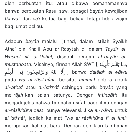
oleh perbuatan itu; atau dibawa pemahamannya
bahwa perbuatan Rasul saw. sebagai
bayân
kewajiban
thawaf
dan
sa’i
kedua bagi beliau, tetapi tidak wajib
bagi umat beliau.
Adapun
bayân
melalui ijtihad, dalam istilah Syaikh
Atha’ bin Khalil Abu ar-Rasytah di dalam
Taysîr al-
Wushûl ilâ al-Ushûl
, disebut dengan
al-bayân al-
mustanbath
. Misalnya, firman Allah SWT [ وَمَا يَعْلَمُ تَأْوِيلَهُ
إِلَّا اللهُ وَالرَّاسِخُونَ فِي الْعِلْمِ ] bahwa
dalâlah al-wâwu
pada
wa ar-râsikhûna
bersifat
mujmal
antara untuk
al-‘athaf
atau
al-isti’nâf
sehingga perlu
bayân
yang
me-
râjih
-kan salah satunya. Dengan
intinbâth
itu
menjadi jelas bahwa tambahan sifat pada ilmu dengan
ar-râsikhûna
pasti punya relevansi. Jika
al-wâwu
untuk
al-isti’nâf
, jadilah kalimat
“wa ar-râsikhûna fî al-‘ilmi
”
merupakan kalimat baru. Dengan demikian tambahan