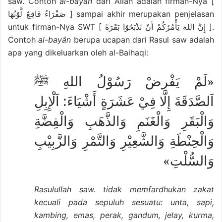
saw. Contoh
al-bayân
dari Allah adalah firman-Nya [
صَفْرَاءُ فَاقِعٌ لَّوْنُهَا ] sampai akhir merupakan penjelasan
untuk firman-Nya SWT [ إِنَّ اللهَ يَأْمُرُكُمْ أَنْ تَذْبَحُوْا بَقَرَةً ].
Contoh
al-bayân
berupa ucapan dari Rasul saw adalah
apa yang dikeluarkan oleh al-Baihaqi:
«لَمْ يَفْرِضْ رَسُوْلُ اللهِ ﷺ
اَلصَّدَقَةَ إِلَّا فِيْ عَشَرَةٍ أَشْيَاءَ: اَلْإِبِلِ
وَالْبَقَرِ وَالْغَنَمِ وَالذَّهَبِ وَالْفِضَّةِ
وَالْحِنْطَةِ وَالشَّعِيْرِ وَالتَّمْرِ وَالزَّبِيْبِ
وَالسُّلْتِ»
Rasulullah saw. tidak memfardhukan zakat
kecuali pada sepuluh sesuatu: unta, sapi,
kambing, emas, perak, gandum, jelay, kurma,