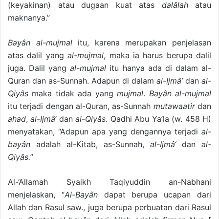
(keyakinan) atau dugaan kuat atas
dalâlah
atau
maknanya.”
Bayân al-mujmal
itu, karena merupakan penjelasan
atas dalil yang
al-mujmal
, maka ia harus berupa dalil
juga. Dalil yang
al-mujmal
itu hanya ada di dalam al-
Quran dan as-Sunnah. Adapun di dalam
al-Ijmâ’
dan
al-
Qiyâs
maka tidak ada yang
mujmal
.
Bayân al-mujmal
itu terjadi dengan al-Quran, as-Sunnah
mutawaatir
dan
ahad
,
al-Ijmâ‘
dan
al-Qiyâs
. Qadhi Abu Ya’la (w. 458 H)
menyatakan, “Adapun apa yang dengannya terjadi
al-
bayân
adalah al-Kitab, as-Sunnah,
al-Ijmâ‘
dan
al-
Qiyâs.
”
Al-‘Allamah Syaikh Taqiyuddin an-Nabhani
menjelaskan, “
Al-Bayân
dapat berupa ucapan dari
Allah dan Rasul saw., juga berupa perbuatan dari Rasul