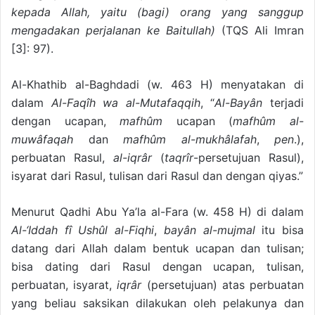
kepada Allah, yaitu (bagi) orang yang sanggup
mengadakan perjalanan ke Baitullah)
(TQS Ali Imran
[3]: 97).
Al-Khathib al-Baghdadi (w. 463 H) menyatakan di
dalam
Al-Faqîh wa al-Mutafaqqih
, “
Al-Bayân
terjadi
dengan ucapan,
mafhûm
ucapan (
mafhûm al-
muwâfaqah
dan
mafhûm al-mukhâlafah
,
pen
.),
perbuatan Rasul,
al-iqrâr
(
taqrîr
-persetujuan Rasul),
isyarat dari Rasul, tulisan dari Rasul dan dengan qiyas.”
Menurut Qadhi Abu Ya’la al-Fara (w. 458 H) di dalam
Al-‘Iddah fî Ushûl al-Fiqhi
,
bayân al-mujmal
itu bisa
datang dari Allah dalam bentuk ucapan dan tulisan;
bisa dating dari Rasul dengan ucapan, tulisan,
perbuatan, isyarat,
iqrâr
(persetujuan) atas perbuatan
yang beliau saksikan dilakukan oleh pelakunya dan