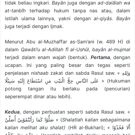
tidak beliau ingkari.
Bayân
juga dengan
ad-dalâlah wa
at-tanbîh
terhadap hukum tanpa nas atau, dalam
istilah ulama lainnya, yakni dengan
al-qiyâs
.
Bayân
juga terjadi dengan Ijmak.
Menurut Abu al-Muzhaffar as-Sam’ani (w. 489 H) di
dalam
Qawâti’u al-Adillah fî al-Ushûl
,
bayân al-mujmal
terjadi dalam enam
wajah
(bentuk).
Pertama
, dengan
ucapan. Ini yang paling besar dan tegas seperti
penjelasan
nishaab
zakat dan sabda Rasul saw. « وَلِلهِ
عَلَى النَّاسِ حِجُّ الْبَيْتِ مَنِ اسْتَطَاعَ إِلَيْهِ سَبِيْلًا » (Hukuman
potong tangan itu berlaku pada (pencurian)
seperempat dinar atau lebih).
Kedua
, dengan perbuatan seperti sabda Rasul saw. «
صَلُّوْا كَمَا رَأَيْتُمُوْنِيْ أُصَلِّيْ » (
Shalatlah kalian sebagaimana
kalian melihat aku shalat)
(HR al-Bukhari); « أَلَا فَخُذُوْا