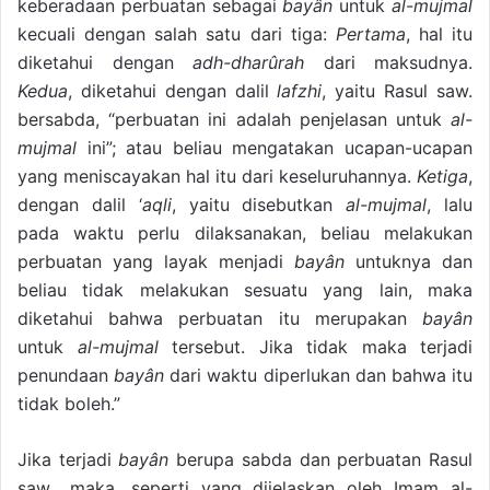
keberadaan perbuatan sebagai
bayân
untuk
al-mujmal
kecuali dengan salah satu dari tiga:
Pertama
, hal itu
diketahui dengan
adh-dharûrah
dari maksudnya.
Kedua
, diketahui dengan dalil
lafzhi
, yaitu Rasul saw.
bersabda, “perbuatan ini adalah penjelasan untuk
al-
mujmal
ini”; atau beliau mengatakan ucapan-ucapan
yang meniscayakan hal itu dari keseluruhannya.
Ketiga
,
dengan dalil ‘
aqli
, yaitu disebutkan
al-mujmal
, lalu
pada waktu perlu dilaksanakan, beliau melakukan
perbuatan yang layak menjadi
bayân
untuknya dan
beliau tidak melakukan sesuatu yang lain, maka
diketahui bahwa perbuatan itu merupakan
bayân
untuk
al-mujmal
tersebut. Jika tidak maka terjadi
penundaan
bayân
dari waktu diperlukan dan bahwa itu
tidak boleh.”
Jika terjadi
bayân
berupa sabda dan perbuatan Rasul
saw., maka, seperti yang dijelaskan oleh Imam al-