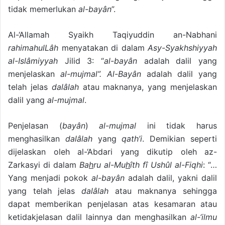
tidak memerlukan
al-bayân
”.
Al-‘Allamah Syaikh Taqiyuddin an-Nabhani
rahimahulLâh
menyatakan di dalam
Asy-Syakhshiyyah
al-Islâmiyyah
Jilid 3: “
al-bayân
adalah dalil yang
menjelaskan
al-mujmal”. Al-Bayân
adalah dalil yang
telah jelas
dalâlah
atau maknanya, yang menjelaskan
dalil yang
al-mujmal
.
Penjelasan (
bayân
)
al-mujmal
ini tidak harus
menghasilkan
dalâlah
yang
qath’i
. Demikian seperti
dijelaskan oleh al-‘Abdari yang dikutip oleh az-
Zarkasyi di dalam
Ba
h
ru
al-Mu
h
îth fî Ushûl al-Fiqhi
: “…
Yang menjadi pokok
al-bayân
adalah dalil, yakni dalil
yang telah jelas
dalâlah
atau maknanya sehingga
dapat memberikan penjelasan atas kesamaran atau
ketidakjelasan dalil lainnya dan menghasilkan
al-‘ilmu