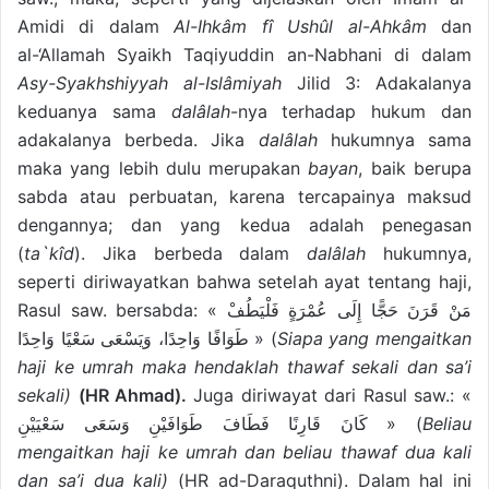
Amidi di dalam
Al-Ihkâm fî Ushûl al-Ahkâm
dan
al-‘Allamah Syaikh Taqiyuddin an-Nabhani di dalam
Asy-Syakhshiyyah al-Islâmiyah
Jilid 3: Adakalanya
keduanya sama
dalâlah
-nya terhadap hukum dan
adakalanya berbeda. Jika
dalâlah
hukumnya sama
maka yang lebih dulu merupakan
bayan
, baik berupa
sabda atau perbuatan, karena tercapainya maksud
dengannya; dan yang kedua adalah penegasan
(
ta`kîd
). Jika berbeda dalam
dalâlah
hukumnya,
seperti diriwayatkan bahwa setelah ayat tentang haji,
Rasul saw. bersabda: « مَنْ قَرَنَ حَجًّا إِلَى عُمْرَةٍ فَلْيَطُفْ
طَوَافًا وَاحِدًا، وَيَسْعَى سَعْيًا وَاحِدًا » (
Siapa yang mengaitkan
haji ke umrah maka hendaklah thawaf sekali dan sa’i
sekali)
(HR Ahmad).
Juga diriwayat dari Rasul saw.: «
كَانَ قَارِنًا فَطَافَ طَوَافَيْنِ وَسَعَى سَعْيَيْنِ » (
Beliau
mengaitkan haji ke umrah dan beliau thawaf dua kali
dan sa’i dua kali)
(HR ad-Daraquthni). Dalam hal ini