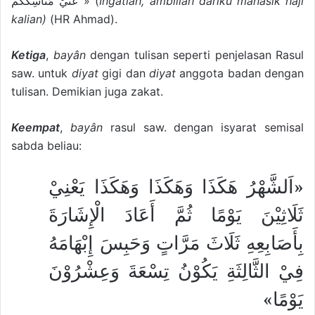
عَنِّيْ مَنَاسِكَكُمْ » (
Ingatlah, ambillah dariku manasik haji
kalian)
(HR Ahmad).
Ketiga
,
bayân
dengan tulisan seperti penjelasan Rasul
saw. untuk
diyat
gigi dan
diyat
anggota badan dengan
tulisan. Demikian juga zakat.
Keempat
,
bayân
rasul saw. dengan isyarat semisal
sabda beliau:
«اَلشَّهْرُ هَكَذَا وَهَكَذَا وَهَكَذَا يَعْنِيْ
ثَلَاثِيْنَ يَوْمًا ثُمَّ أَعَادَ الْإِشَارَةَ
بِأَصَابِعِهِ ثَلَاثَ مَرَّاتٍ وَحَبِسَ إِبْهَامَهُ
فِيْ الثَّالِثَةِ يَكُوْنُ تِسْعَةَ وَعِشْرُوْنَ
يَوْمًا»