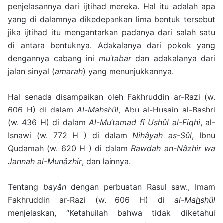
penjelasannya dari ijtihad mereka. Hal itu adalah apa
yang di dalamnya dikedepankan lima bentuk tersebut
jika ijtihad itu mengantarkan padanya dari salah satu
di antara bentuknya. Adakalanya dari pokok yang
dengannya cabang ini
mu’tabar
dan adakalanya dari
jalan sinyal (
amarah
) yang menunjukkannya.
Hal senada disampaikan oleh Fakhruddin ar-Razi (w.
606 H) di dalam
Al-Ma
h
shûl
, Abu al-Husain al-Bashri
(w. 436 H) di dalam
Al-Mu’tamad fî Ushûl al-Fiqhi
, al-
Isnawi (w. 772 H ) di dalam
Nihâyah as-Sûl
, Ibnu
Qudamah (w. 620 H ) di dalam
Rawdah an-Nâzhir wa
Jannah al-Munâzhir
, dan lainnya.
Tentang
bayân
dengan perbuatan Rasul saw., Imam
Fakhruddin ar-Razi (w. 606 H) di
al-Ma
h
shûl
menjelaskan, “Ketahuilah bahwa tidak diketahui