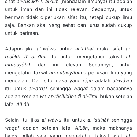
sifat
ar-rusûkh fî al-‘ilm
(mendalam ilmunya) itu adalah
untuk iman dan ini tidak relevan. Sebabnya, untuk
beriman tidak diperlukan sifat itu, tetapi cukup ilmu
saja. Bahkan akal yang sehat dan lurus sudah cukup
untuk beriman.
Adapun jika
al-wâwu
untuk
al-‘athaf
maka sifat
ar-
rusûkh fî al-i’lmi
itu untuk mengetahui takwil
al-
mutasyâbih
dan ini relevan. Sebabnya, untuk
mengetahui takwil
al-mutasyâbih
diperlukan ilmu yang
mendalam. Dari situ maka yang
râjih
adalah
al-wâwu
itu untuk
al-‘athaf
sehingga
waqaf
dalam bacaannya
adalah setelah
wa ar-râsikhûna fî al-‘ilmi
, bukan setelah
lafal
AlLâh
.
Selain itu, jika
al-wâwu
itu untuk
al-isti’nâf
sehingga
waqaf
adalah setelah lafal
AlLâh
, maka maknanya
hanya Allah saja yang mengetahui takwil ayat
al-