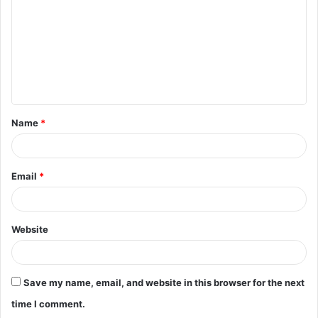
m
m
e
n
t
Name
*
*
Email
*
Website
Save my name, email, and website in this browser for the next
time I comment.