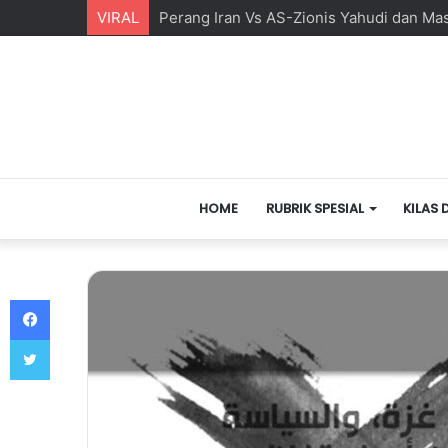
VIRAL
Perang Iran Vs AS-Zionis Yahudi dan Ma
HOME
RUBRIK SPESIAL
KILAS 
Facebook
Twitter