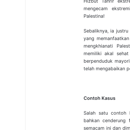
Hizbut Tahrir ekst
mengecam ekstrem
Palestina!
Sebaliknya, ia just
yang memanfaatkan 
mengkhianati Pales
memiliki akal seha
berpenduduk mayorit
telah mengabaikan pe
Contoh Kasus
Salah satu contoh 
bahkan cenderung f
semacam ini dan dim