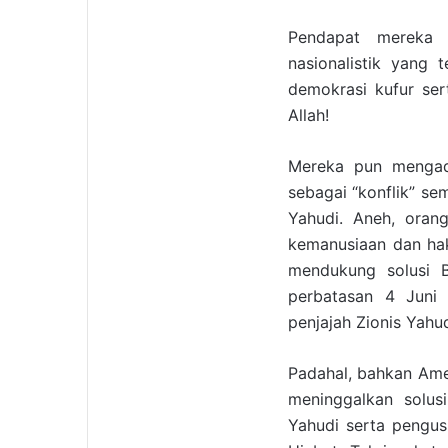
Pendapat mereka y
nasionalistik yang
demokrasi kufur se
Allah!
Mereka pun mengado
sebagai “konflik” se
Yahudi. Aneh, orang
kemanusiaan dan hak
mendukung solusi Ba
perbatasan 4 Juni 
penjajah Zionis Yahu
Padahal, bahkan Ame
meninggalkan solusi
Yahudi serta pengu