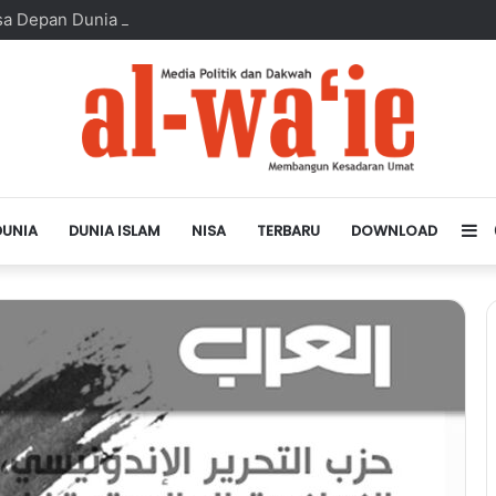
sa Depan Dunia Islam
DUNIA
DUNIA ISLAM
NISA
TERBARU
DOWNLOAD
Si