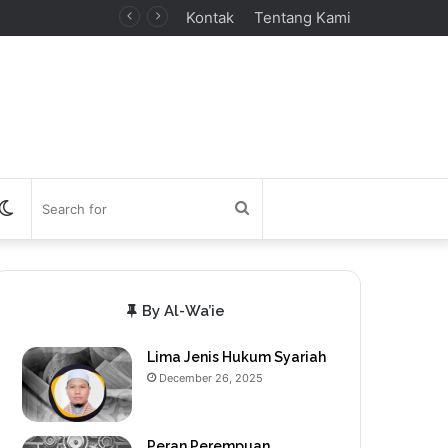
Kontak
Tentang Kami
debar
Switch
Search
skin
for
By Al-Wa’ie
Lima Jenis Hukum Syariah
December 26, 2025
Peran Perempuan