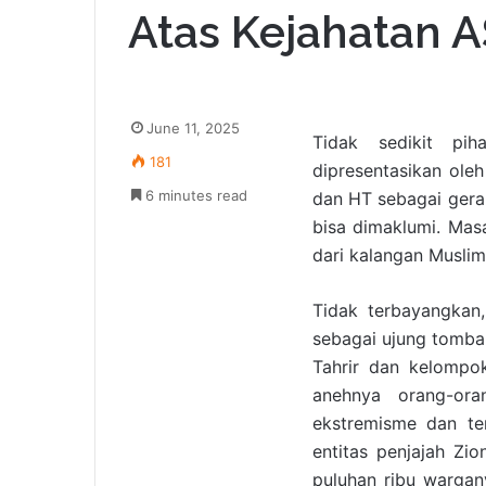
Atas Kejahatan 
June 11, 2025
Tidak sedikit pih
181
dipresentasikan oleh
6 minutes read
dan HT sebagai gerak
bisa dimaklumi. Mas
dari kalangan Muslim
Tidak terbayangkan
sebagai ujung tombak
Tahrir dan kelompo
anehnya orang-ora
ekstremisme dan te
entitas penjajah Z
puluhan ribu wargan