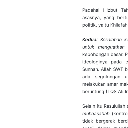
Padahal Hizbut Tah
asasnya, yang bert
politik, yaitu Khilaf
Kedua
: Kesalahan k
untuk menguatkan l
kebohongan besar. Pa
ideologinya pada e
Sunnah. Allah SWT be
ada segolongan u
melakukan amar makr
beruntung (TQS Ali Im
Selain itu Rasululla
muhaasabah
(kontrol
tidak bergerak ber